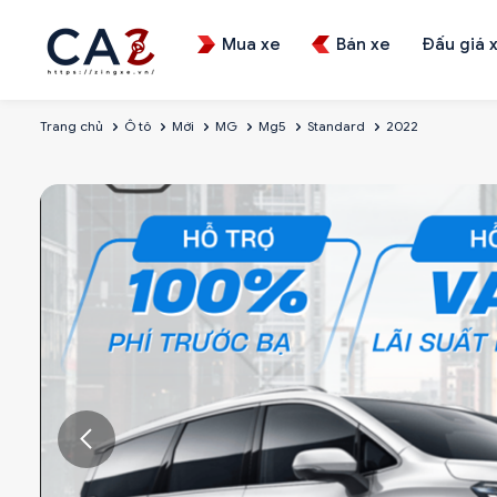
Mua xe
Bán xe
Đấu giá 
Trang chủ
Ô tô
Mới
MG
Mg5
Standard
2022