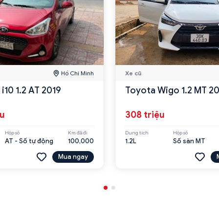
Hồ Chí Minh
Xe cũ
i10 1.2 AT 2019
Toyota Wigo 1.2 MT 2
ệu
308 triệu
Hộp số
Km đã đi
Dung tích
Hộp số
AT - Số tự động
100,000
1.2L
Số sàn MT
Mua ngay