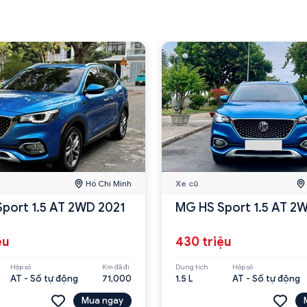
Hồ Chí Minh
Xe cũ
port 1.5 AT 2WD 2021
MG HS Sport 1.5 AT 2
ệu
430 triệu
Hộp số
Km đã đi
Dung tích
Hộp số
AT - Số tự động
71,000
1.5 L
AT - Số tự động
Mua ngay