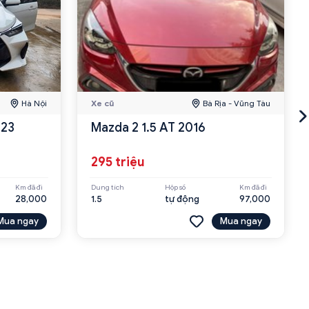
Hà Nội
Xe cũ
Bà Rịa - Vũng Tàu
023
Mazda 2 1.5 AT 2016
295 triệu
Km đã đi
Dung tích
Hộp số
Km đã đi
28,000
1.5
tự động
97,000
Mua ngay
Mua ngay