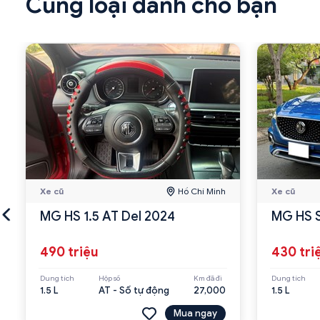
Cùng loại dành cho bạn
Xe cũ
Hồ Chí Minh
Xe cũ
MG HS 1.5 AT Del 2024
MG HS S
490 triệu
430 tri
Dung tích
Hộp số
Km đã đi
Dung tích
1.5 L
AT - Số tự động
27,000
1.5 L
Mua ngay