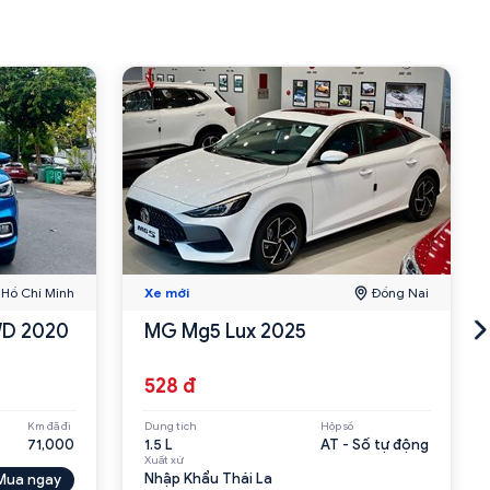
Hồ Chí Minh
Xe mới
Đồng Nai
WD 2020
MG Mg5 Lux 2025
528 đ
Km đã đi
Dung tích
Hộp số
71,000
1.5 L
AT - Số tự động
Xuất xứ
Nhập Khẩu Thái La
Mua ngay