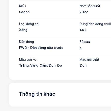
Kiểu
Năm sản xuất
Sedan
2022
Loại động cơ
Dung tích động cơ (lí
Xăng
1.5 L
Dẫn động
Số cửa
FWD - Dẫn động cầu trước
4
Màu sơn xe
Màu nội thất
Trắng, Vàng, Xám, Đen, Đỏ
Đen
Thông tin khác