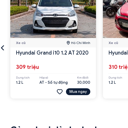
Xe cũ
Hồ Chí Minh
Xe cũ
Hyundai Grand i10 1.2 AT 2020
Hyundai 
309 triệu
310 tri
Dung tích
Hộp số
Km đã đi
Dung tích
1.2 L
AT - Số tự động
30,000
1.2 L
Mua ngay