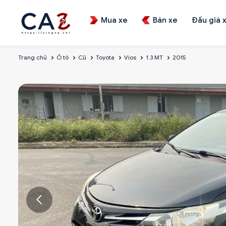
Mua xe
Bán xe
Đấu giá 
Trang chủ
Ô tô
Cũ
Toyota
Vios
1.3 MT
2015