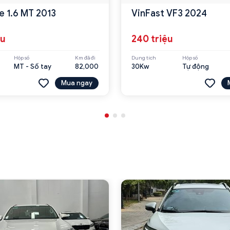
e 1.6 MT 2013
VinFast VF3 2024
ệu
240 triệu
Hộp số
Km đã đi
Dung tích
Hộp số
MT - Số tay
82,000
30Kw
Tự động
Mua ngay