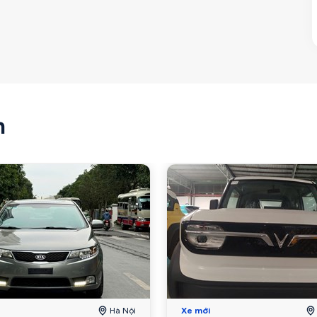
n
Hà Nội
Xe mới