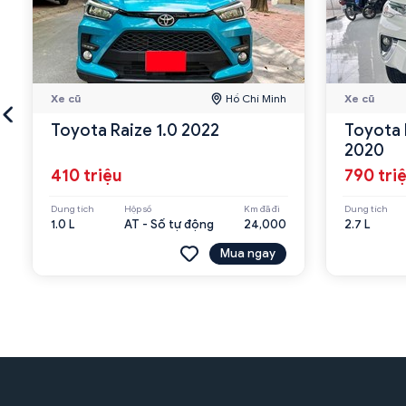
Xe cũ
Hồ Chí Minh
Xe cũ
Toyota Raize 1.0 2022
Toyota 
2020
410 triệu
790 tri
Dung tích
Hộp số
Km đã đi
Dung tích
1.0 L
AT - Số tự động
24,000
2.7 L
Mua ngay