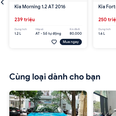
Kia Morning 1.2 AT 2016
Kia Fort
239 triệu
250 tri
Dung tích
Hộp số
Km đã đi
Dung tích
1.2 L
AT - Số tự động
80,000
1.6 L
Mua ngay
Cùng loại dành cho bạn