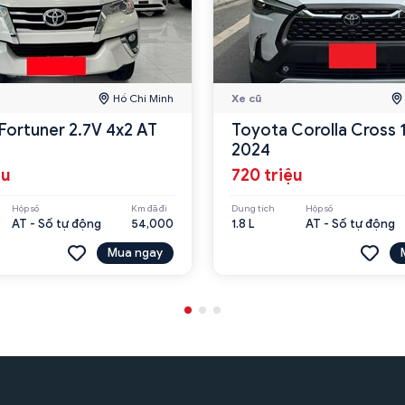
Hồ Chí Minh
Xe cũ
Fortuner 2.7V 4x2 AT
Toyota Corolla Cross 
2024
ệu
720 triệu
Hộp số
Km đã đi
Dung tích
Hộp số
AT - Số tự động
54,000
1.8 L
AT - Số tự động
Mua ngay