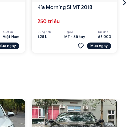
Kia Morning Si MT 2018
250 triệu
Xuất xứ
Dung tích
Hộp số
Km đã đi
Việt Nam
1.25 L
MT - Số tay
65,000
Mua ngay
Mua ngay