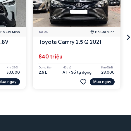
Hồ Chí Minh
Xe cũ
Hồ Chí Minh
1.8V
Toyota Camry 2.5 Q 2021
840 triệu
Km đã đi
Dung tích
Hộp số
Km đã đi
30,000
2.5 L
AT - Số tự động
28,000
Mua ngay
Mua ngay