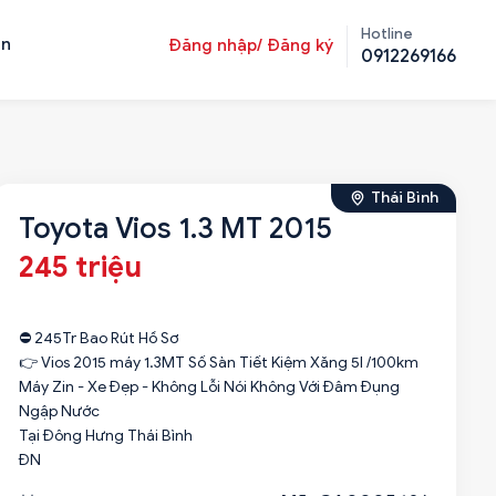
Hotline
ản
Đăng nhập/ Đăng ký
0912269166
Thái Bình
Toyota Vios 1.3 MT 2015
245 triệu
⛔ 245Tr Bao Rút Hồ Sơ
👉 Vios 2015 máy 1.3MT Số Sàn Tiết Kiệm Xăng 5l /100km
Máy Zin - Xe Đẹp - Không Lỗi Nói Không Với Đâm Đụng
Ngập Nước
Tại Đông Hưng Thái Bình
ĐN