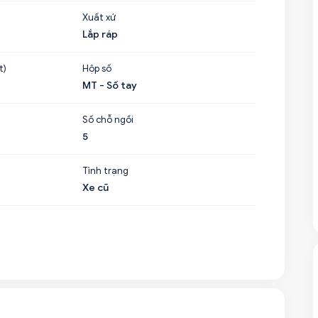
Xuất xứ
Lắp ráp
t)
Hộp số
MT - Số tay
Số chỗ ngồi
5
Tình trạng
Xe cũ