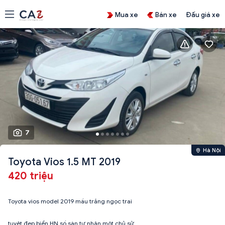
Mua xe
Bán xe
Đấu giá xe
7
Hà Nội
Toyota Vios 1.5 MT 2019
420 triệu
Toyota vios model 2019 mầu trắng ngọc trai
tuyệt đẹp biển HN số sàn tư nhân một chủ sử