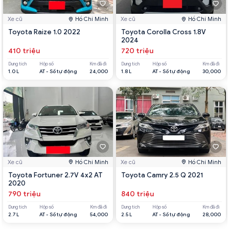
Xe cũ
Hồ Chí Minh
Xe cũ
Hồ Chí Minh
Toyota Raize 1.0 2022
Toyota Corolla Cross 1.8V
2024
410 triệu
720 triệu
Dung tích
Hộp số
Km đã đi
Dung tích
Hộp số
Km đã đi
1.0 L
AT - Số tự động
24,000
1.8 L
AT - Số tự động
30,000
Xe cũ
Hồ Chí Minh
Xe cũ
Hồ Chí Minh
Toyota Fortuner 2.7V 4x2 AT
Toyota Camry 2.5 Q 2021
2020
790 triệu
840 triệu
Dung tích
Hộp số
Km đã đi
Dung tích
Hộp số
Km đã đi
2.7 L
AT - Số tự động
54,000
2.5 L
AT - Số tự động
28,000