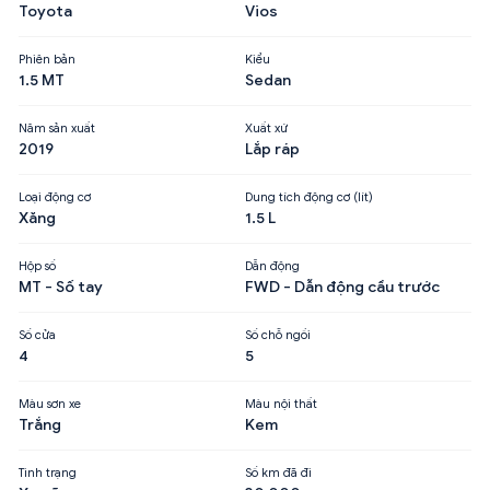
Toyota
Vios
Phiên bản
Kiểu
1.5 MT
Sedan
Năm sản xuất
Xuất xứ
2019
Lắp ráp
Loại động cơ
Dung tích động cơ (lít)
Xăng
1.5 L
Hộp số
Dẫn động
MT - Số tay
FWD - Dẫn động cầu trước
Số cửa
Số chỗ ngồi
4
5
Màu sơn xe
Màu nội thất
Trắng
Kem
Tình trạng
Số km đã đi