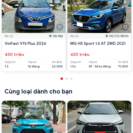
Xe cũ
Hà Nội
Xe cũ
Hồ Chí Minh
VinFast Vf5 Plus 2024
MG HS Sport 1.5 AT 2WD 2021
430 triệu
430 triệu
Dung tích
Hộp số
Km đã đi
Dung tích
Hộp số
Km đã đi
1.5
Tự động
22,000
1.5 L
AT - Số tự động
71,000
Cùng loại dành cho bạn