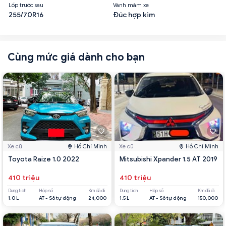
Lốp trước sau
Vành mâm xe
255/70R16
Đúc hợp kim
Cùng mức giá dành cho bạn
Xe cũ
Hồ Chí Minh
Xe cũ
Hồ Chí Minh
Toyota Raize 1.0 2022
Mitsubishi Xpander 1.5 AT 2019
410 triệu
410 triệu
Dung tích
Hộp số
Km đã đi
Dung tích
Hộp số
Km đã đi
1.0 L
AT - Số tự động
24,000
1.5 L
AT - Số tự động
150,000