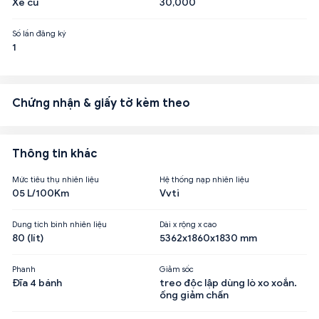
Xe cũ
30,000
Số lần đăng ký
1
Chứng nhận & giấy tờ kèm theo
Thông tin khác
Mức tiêu thụ nhiên liệu
Hệ thống nạp nhiên liệu
05 L/100Km
Vvti
Dung tích bình nhiên liệu
Dài x rộng x cao
80 (lít)
5362x1860x1830 mm
Phanh
Giảm sốc
Đĩa 4 bánh
treo độc lập dùng lò xo xoắn.
ống giảm chấn