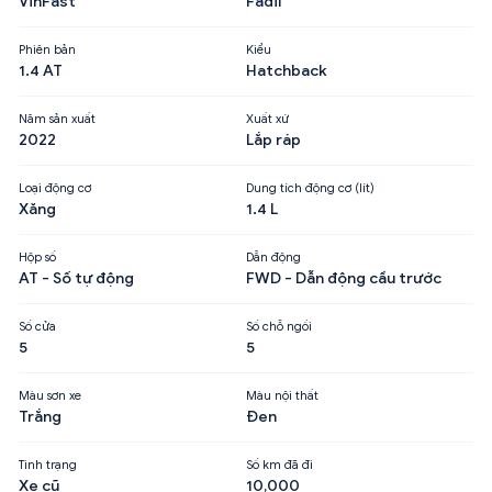
VinFast
Fadil
Phiên bản
Kiểu
1.4 AT
Hatchback
Năm sản xuất
Xuất xứ
2022
Lắp ráp
Loại động cơ
Dung tích động cơ (lít)
Xăng
1.4 L
Hộp số
Dẫn động
AT - Số tự động
FWD - Dẫn động cầu trước
Số cửa
Số chỗ ngồi
5
5
Màu sơn xe
Màu nội thất
Trắng
Đen
Tình trạng
Số km đã đi
Xe cũ
10,000