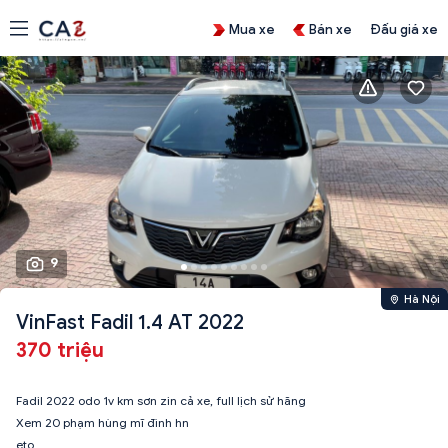
Mua xe
Bán xe
Đấu giá xe
9
Hà Nội
VinFast Fadil 1.4 AT 2022
370 triệu
Fadil 2022 odo 1v km sơn zin cả xe, full lịch sử hãng
Xem 20 phạm hùng mĩ đình hn
eto