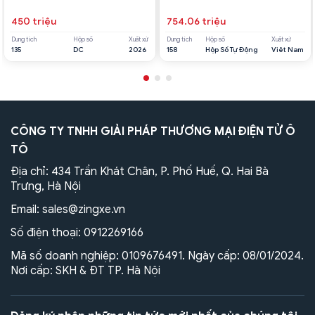
450 triệu
754.06 triệu
Dung tích
Hộp số
Xuất xứ
Dung tích
Hộp số
Xuất xứ
135
DC
2026
158
Hộp Số Tự Động
Viêt Nam
CÔNG TY TNHH GIẢI PHÁP THƯƠNG MẠI ĐIỆN TỬ Ô
TÔ
Địa chỉ: 434 Trần Khát Chân, P. Phố Huế, Q. Hai Bà
Trưng, Hà Nội
Email:
sales@zingxe.vn
Số điện thoại:
0912269166
Mã số doanh nghiệp: 0109676491. Ngày cấp: 08/01/2024.
Nơi cấp: SKH & ĐT TP. Hà Nội