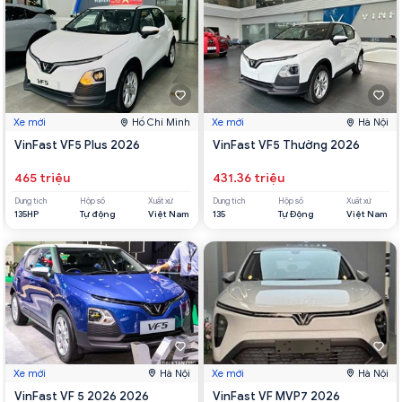
Xe mới
Hồ Chí Minh
Xe mới
Hà Nội
VinFast VF5 Plus 2026
VinFast VF5 Thường 2026
465 triệu
431.36 triệu
Dung tích
Hộp số
Xuất xứ
Dung tích
Hộp số
Xuất xứ
135HP
Tự động
Việt Nam
135
Tự Động
Việt Nam
Xe mới
Hà Nội
Xe mới
Hà Nội
VinFast VF 5 2026 2026
VinFast VF MVP7 2026