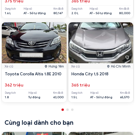
375 triệu
365 triệu
Dung tích
Hộp số
Km đã đi
Dung tích
Hộp số
Km đã đi
1.6 L
AT - Số tự động
80,147
2.0 L
AT - Số tự động
80,000
Xe cũ
Hưng Yên
Xe cũ
Hồ Chí Minh
Toyota Corolla Altis 1.8E 2010
Honda City 1,5 2018
362 triệu
365 triệu
Dung tích
Hộp số
Km đã đi
Dung tích
Hộp số
Km đã đi
1.8
Tự động
43,000
1.5 L
AT - Số tự động
65,570
Cùng loại dành cho bạn