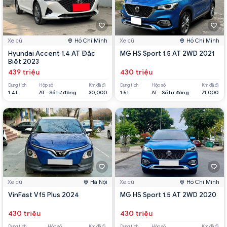
Xe cũ
Hồ Chí Minh
Xe cũ
Hồ Chí Minh
Hyundai Accent 1.4 AT Đặc
MG HS Sport 1.5 AT 2WD 2021
Biệt 2023
439 triệu
430 triệu
Dung tích
Hộp số
Km đã đi
Dung tích
Hộp số
Km đã đi
1.4 L
AT - Số tự động
30,000
1.5 L
AT - Số tự động
71,000
Xe cũ
Hà Nội
Xe cũ
Hồ Chí Minh
VinFast Vf5 Plus 2024
MG HS Sport 1.5 AT 2WD 2020
430 triệu
430 triệu
Dung tích
Hộp số
Km đã đi
Dung tích
Hộp số
Km đã đi