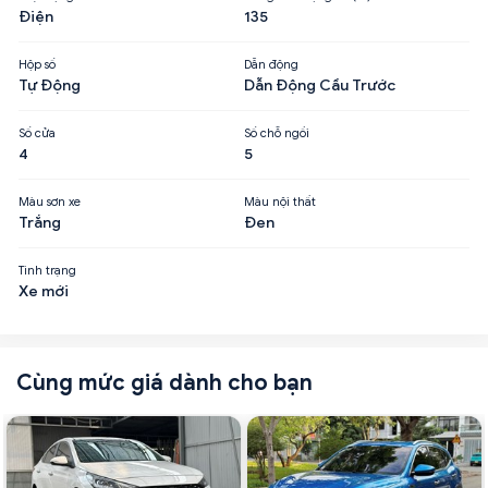
Điện
135
Hộp số
Dẫn động
Tự Động
Dẫn Động Cầu Trước
Số cửa
Số chỗ ngồi
4
5
Màu sơn xe
Màu nội thất
Trắng
Đen
Tình trạng
Xe mới
Cùng mức giá dành cho bạn