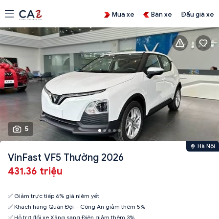
Mua xe
Bán xe
Đấu giá xe
5
Hà Nội
VinFast VF5 Thường 2026
431.36 triệu
✅ Giảm trực tiếp 6% giá niêm yết
✅ Khách hàng Quân Đội – Công An giảm thêm 5%
✅ Hỗ trợ đổi xe Xăng sang Điện giảm thêm 3%