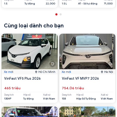
1.5
Tự động
22,000
1.5 L
AT - Số tự động
71,000
Cùng loại dành cho bạn
Xe mới
Hồ Chí Minh
Xe mới
Hà Nội
VinFast VF5 Plus 2026
VinFast VF MVP7 2026
465 triệu
754.06 triệu
Dung tích
Hộp số
Xuất xứ
Dung tích
Hộp số
Xuất xứ
135HP
Tự động
Việt Nam
158
Hộp Số Tự Động
Viêt Nam