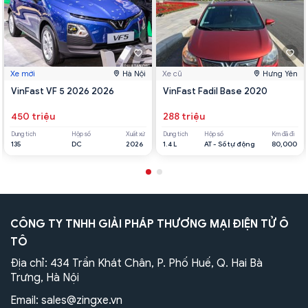
Xe mới
Hà Nội
Xe cũ
Hưng Yên
VinFast VF 5 2026 2026
VinFast Fadil Base 2020
450 triệu
288 triệu
Dung tích
Hộp số
Xuất xứ
Dung tích
Hộp số
Km đã đi
135
DC
2026
1.4 L
AT - Số tự động
80,000
CÔNG TY TNHH GIẢI PHÁP THƯƠNG MẠI ĐIỆN TỬ Ô
TÔ
Địa chỉ: 434 Trần Khát Chân, P. Phố Huế, Q. Hai Bà
Trưng, Hà Nội
Email:
sales@zingxe.vn