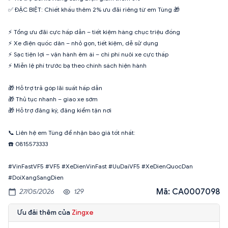
✅ ĐẶC BIỆT: Chiết khấu thêm 2% ưu đãi riêng từ em Tùng 🎁
⚡ Tổng ưu đãi cực hấp dẫn – tiết kiệm hàng chục triệu đồng
⚡ Xe điện quốc dân – nhỏ gọn, tiết kiệm, dễ sử dụng
⚡ Sạc tiện lợi – vận hành êm ái – chi phí nuôi xe cực thấp
⚡ Miễn lệ phí trước bạ theo chính sách hiện hành
🎁 Hỗ trợ trả góp lãi suất hấp dẫn
🎁 Thủ tục nhanh – giao xe sớm
🎁 Hỗ trợ đăng ký, đăng kiểm tận nơi
📞 Liên hệ em Tùng để nhận báo giá tốt nhất:
☎️ 0815573333
#VinFastVF5 #VF5 #XeDienVinFast #UuDaiVF5 #XeDienQuocDan
#DoiXangSangDien
Mã: CA0007098
27/05/2026
129
Ưu đãi thêm của
Zingxe