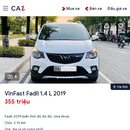
Mua xe
Bán xe
Đấu giá xe
6
Hà Nội
VinFast Fadil 1.4 L 2019
355 triệu
Fadil 2019 biển tỉnh đủ đồ đủ, chìa khoá.
Odo: 2.7v km