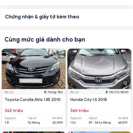
Chứng nhận & giấy tờ kèm theo
Cùng mức giá dành cho bạn
Xe cũ
Hưng Yên
Xe cũ
Hồ Chí Minh
Toyota Corolla Altis 1.8E 2010
Honda City 1,5 2018
362 triệu
365 triệu
Dung tích
Hộp số
Km đã đi
Dung tích
Hộp số
Km đã đi
1.8
Tự động
43,000
1.5 L
AT - Số tự động
65,570