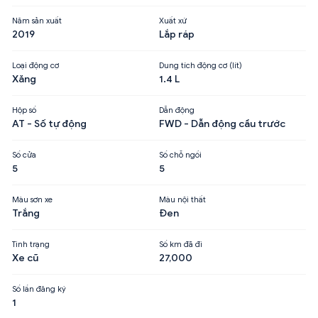
Năm sản xuất
Xuất xứ
2019
Lắp ráp
Loại động cơ
Dung tích động cơ (lít)
Xăng
1.4 L
Hộp số
Dẫn động
AT - Số tự động
FWD - Dẫn động cầu trước
Số cửa
Số chỗ ngồi
5
5
Màu sơn xe
Màu nội thất
Trắng
Đen
Tình trạng
Số km đã đi
Xe cũ
27,000
Số lần đăng ký
1