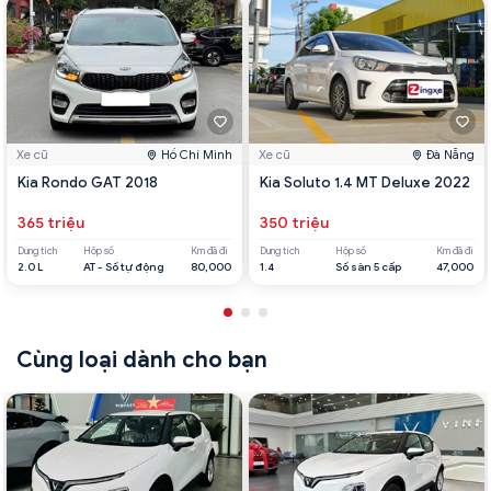
Xe cũ
Hồ Chí Minh
Xe cũ
Đà Nẵng
Kia Rondo GAT 2018
Kia Soluto 1.4 MT Deluxe 2022
365 triệu
350 triệu
Dung tích
Hộp số
Km đã đi
Dung tích
Hộp số
Km đã đi
2.0 L
AT - Số tự động
80,000
1.4
Số sàn 5 cấp
47,000
Cùng loại dành cho bạn