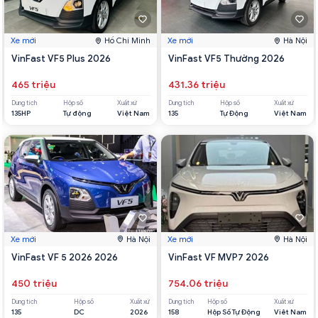
Xe mới
Hồ Chí Minh
Xe mới
Hà Nội
VinFast VF5 Plus 2026
VinFast VF5 Thường 2026
465 triệu
431.36 triệu
Dung tích
Hộp số
Xuất xứ
Dung tích
Hộp số
Xuất xứ
135HP
Tự động
Việt Nam
135
Tự Động
Việt Nam
Xe mới
Hà Nội
Xe mới
Hà Nội
VinFast VF 5 2026 2026
VinFast VF MVP7 2026
450 triệu
754.06 triệu
Dung tích
Hộp số
Xuất xứ
Dung tích
Hộp số
Xuất xứ
135
DC
2026
158
Hộp Số Tự Động
Viêt Nam