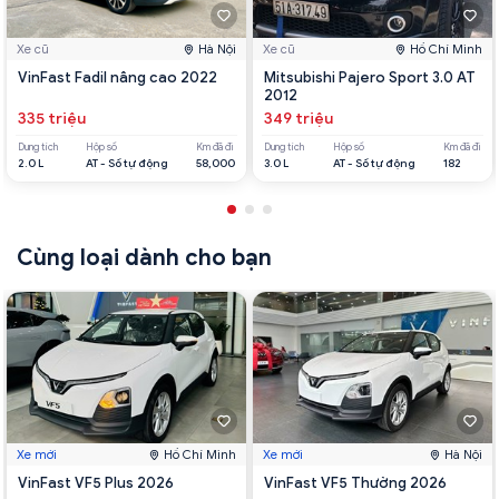
Xe cũ
Hà Nội
Xe cũ
Hồ Chí Minh
VinFast Fadil nâng cao 2022
Mitsubishi Pajero Sport 3.0 AT
2012
335 triệu
349 triệu
Dung tích
Hộp số
Km đã đi
Dung tích
Hộp số
Km đã đi
2.0 L
AT - Số tự động
58,000
3.0 L
AT - Số tự động
182
Cùng loại dành cho bạn
Xe mới
Hồ Chí Minh
Xe mới
Hà Nội
VinFast VF5 Plus 2026
VinFast VF5 Thường 2026