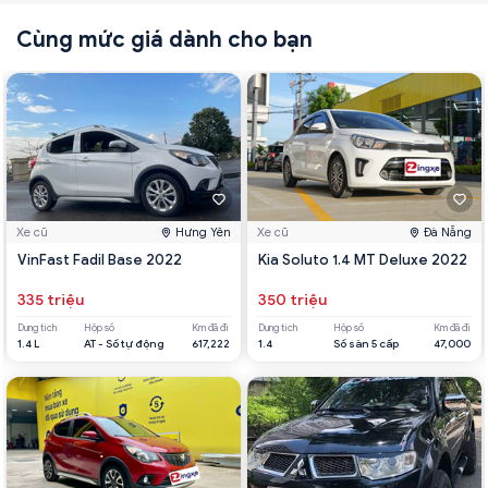
Cùng mức giá dành cho bạn
Xe cũ
Hưng Yên
Xe cũ
Đà Nẵng
VinFast Fadil Base 2022
Kia Soluto 1.4 MT Deluxe 2022
335 triệu
350 triệu
Dung tích
Hộp số
Km đã đi
Dung tích
Hộp số
Km đã đi
1.4 L
AT - Số tự động
617,222
1.4
Số sàn 5 cấp
47,000