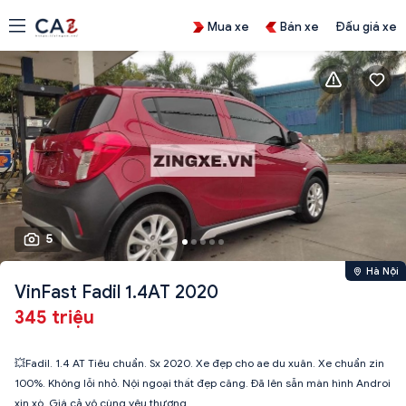
Mua xe
Bán xe
Đấu giá xe
5
Hà Nội
VinFast Fadil 1.4AT 2020
345 triệu
💥Fadil. 1.4 AT Tiêu chuẩn. Sx 2020. Xe đẹp cho ae du xuân. Xe chuẩn zin
100%. Không lỗi nhỏ. Nội ngoại thất đẹp căng. Đã lên sẵn màn hình Androi
xịn xò. Giá cả vô cùng yêu thương