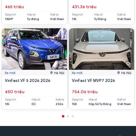
465 triệu
431.36 triệu
Dung tích
Hộp số
Xuất xứ
Dung tích
Hộp số
Xuất xứ
135HP
Tự động
Việt Nam
135
Tự Động
Việt Nam
Xe mới
Hà Nội
Xe mới
Hà Nội
VinFast VF 5 2026 2026
VinFast VF MVP7 2026
450 triệu
754.06 triệu
Dung tích
Hộp số
Xuất xứ
Dung tích
Hộp số
Xuất xứ
135
DC
2026
158
Hộp Số Tự Động
Viêt Nam