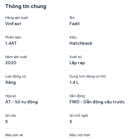
Thông tin chung
Hãng sản xuất
Tên
VinFast
Fadil
Phiên bản
Kiểu
1.4AT
Hatchback
Năm sản xuất
Xuất xứ
2020
Lắp ráp
Loại động cơ
Dung tích động cơ (lít)
Xăng
1.4 L
Hộp số
Dẫn động
AT - Số tự động
FWD - Dẫn động cầu trước
Số cửa
Số chỗ ngồi
5
5
Màu sơn xe
Màu nội thất