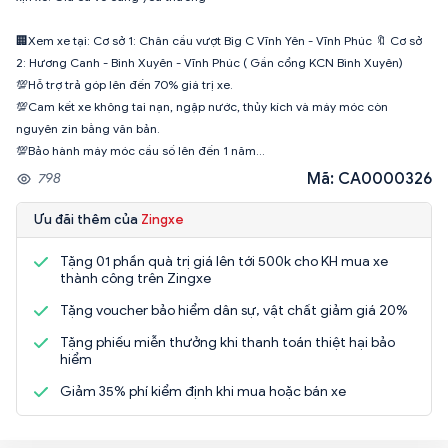
🏢Xem xe tại: Cơ sở 1: Chân cầu vượt Big C Vĩnh Yên - Vĩnh Phúc 🔖 Cơ sở
2: Hương Canh - Binh Xuyên - Vĩnh Phúc ( Gần cổng KCN Bình Xuyên)
💯Hỗ trợ trả góp lên đến 70% giá trị xe.
💯Cam kết xe không tai nạn, ngập nước, thủy kích và máy móc còn
nguyên zin bằng văn bản.
💯Bảo hành máy móc cầu số lên đến 1 năm...
Mã: CA0000326
798
Ưu đãi thêm của
Zingxe
Tặng 01 phần quà trị giá lên tới 500k cho KH mua xe
thành công trên Zingxe
Tặng voucher bảo hiểm dân sự, vật chất giảm giá 20%
Tặng phiếu miễn thưởng khi thanh toán thiệt hại bảo
hiểm
Giảm 35% phí kiểm định khi mua hoặc bán xe