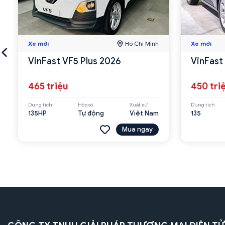
Xe mới
Hồ Chí Minh
Xe mới
VinFast VF5 Plus 2026
VinFast
465 triệu
450 tri
Dung tích
Hộp số
Xuất xứ
Dung tích
135HP
Tự động
Việt Nam
135
Mua ngay