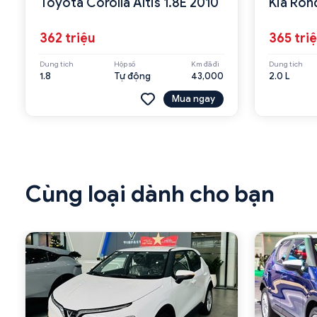
Toyota Corolla Altis 1.8E 2010
Kia Ron
362 triệu
365 tri
Dung tích
Hộp số
Km đã đi
Dung tích
1.8
Tự động
43,000
2.0 L
Mua ngay
Cùng loại dành cho bạn