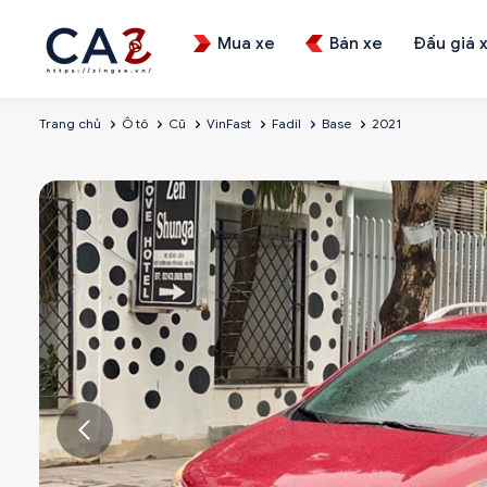
Mua xe
Bán xe
Đấu giá 
Trang chủ
Ô tô
Cũ
VinFast
Fadil
Base
2021