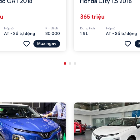
do GAT 2018
Honda City 1,5 2018
ệu
365 triệu
Hộp số
Km đã đi
Dung tích
Hộp số
AT - Số tự động
80,000
1.5 L
AT - Số tự động
Mua ngay