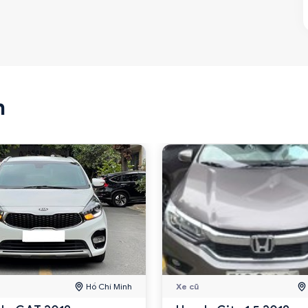
n
Hồ Chí Minh
Xe cũ