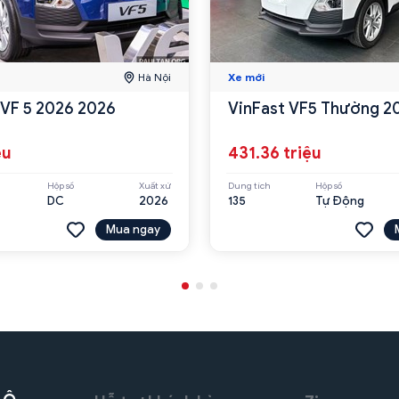
Hà Nội
Xe mới
 VF 5 2026 2026
VinFast VF5 Thường 2
ệu
431.36 triệu
Hộp số
Xuất xứ
Dung tích
Hộp số
DC
2026
135
Tự Động
Mua ngay