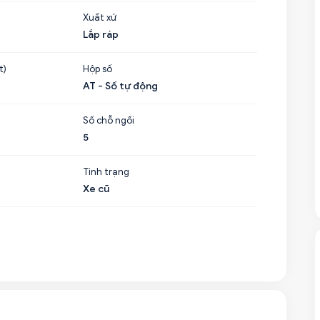
Xuất xứ
Lắp ráp
t)
Hộp số
AT - Số tự động
Số chỗ ngồi
5
Tình trạng
Xe cũ