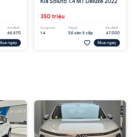
Kia Soluto 1.4 MT Deluxe 2022
350 triệu
Km đã đi
Dung tích
Hộp số
Km đã đi
65,570
1.4
Số sàn 5 cấp
47,000
Mua ngay
Mua ngay