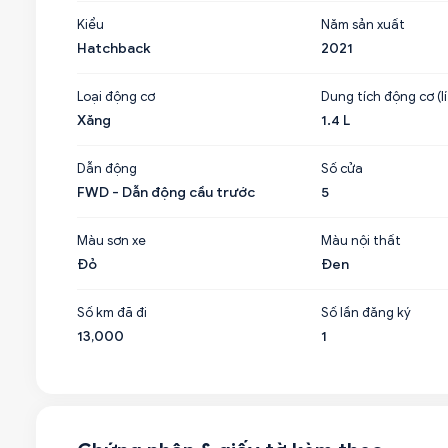
Kiểu
Năm sản xuất
Hatchback
2021
Loại động cơ
Dung tích động cơ (lí
Xăng
1.4 L
Dẫn động
Số cửa
FWD - Dẫn động cầu trước
5
Màu sơn xe
Màu nội thất
Đỏ
Đen
Số km đã đi
Số lần đăng ký
13,000
1