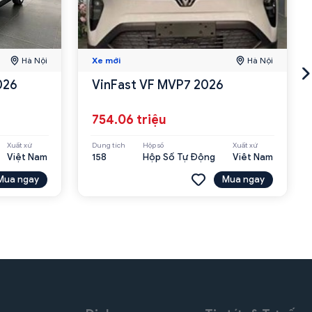
Hà Nội
Xe mới
Hà Nội
026
VinFast VF MVP7 2026
754.06 triệu
Xuất xứ
Dung tích
Hộp số
Xuất xứ
Việt Nam
158
Hộp Số Tự Động
Viêt Nam
Mua ngay
Mua ngay