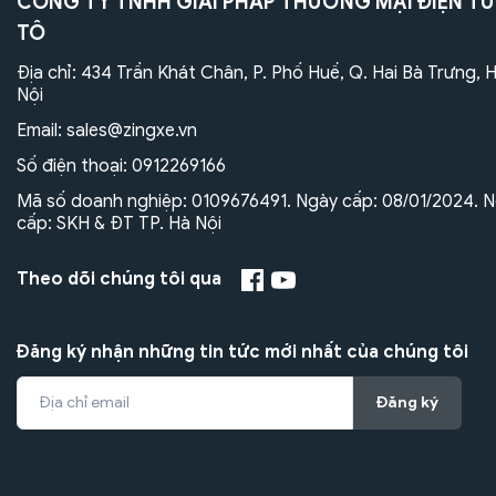
CÔNG TY TNHH GIẢI PHÁP THƯƠNG MẠI ĐIỆN TỬ
TÔ
Địa chỉ: 434 Trần Khát Chân, P. Phố Huế, Q. Hai Bà Trưng, 
Nội
Email:
sales@zingxe.vn
Số điện thoại:
0912269166
Mã số doanh nghiệp: 0109676491. Ngày cấp: 08/01/2024. N
cấp: SKH & ĐT TP. Hà Nội
Theo dõi chúng tôi qua
Đăng ký nhận những tin tức mới nhất của chúng tôi
Đăng ký