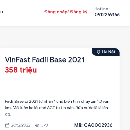
Hotline
ản
Đăng nhập/ Đăng ký
0912269166
Hà Nội
VinFast Fadil Base 2021
358 triệu
Fadil Base sx 2021 tư nhân 1 chủ biển tỉnh chạy zin 1,3 vạn
km. Mới luôn ko lỗi nhỏ ACE tự tin bán. Rửa nước lã là lên
Mã: CA0002936
28/12/2022
573