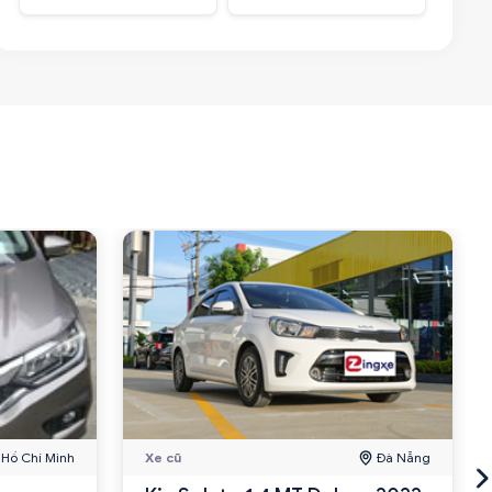
Hồ Chí Minh
Xe cũ
Đà Nẵng