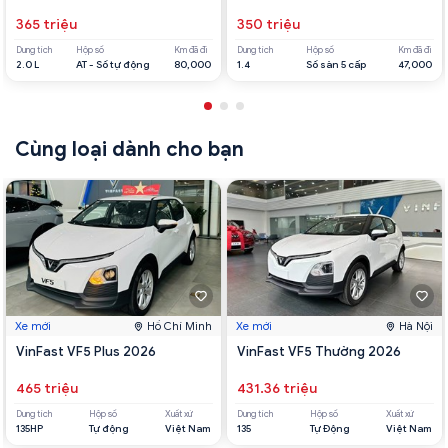
365 triệu
350 triệu
Dung tích
Hộp số
Km đã đi
Dung tích
Hộp số
Km đã đi
2.0 L
AT - Số tự động
80,000
1.4
Số sàn 5 cấp
47,000
Cùng loại dành cho bạn
Xe mới
Hồ Chí Minh
Xe mới
Hà Nội
VinFast VF5 Plus 2026
VinFast VF5 Thường 2026
465 triệu
431.36 triệu
Dung tích
Hộp số
Xuất xứ
Dung tích
Hộp số
Xuất xứ
135HP
Tự động
Việt Nam
135
Tự Động
Việt Nam