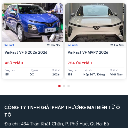
Xe mới
Hà Nội
Xe mới
Hà Nội
VinFast VF 5 2026 2026
VinFast VF MVP7 2026
450 triệu
754.06 triệu
Dung tích
Hộp số
Xuất xứ
Dung tích
Hộp số
Xuất xứ
135
DC
2026
158
Hộp Số Tự Động
Viêt Nam
CÔNG TY TNHH GIẢI PHÁP THƯƠNG MẠI ĐIỆN TỬ Ô
TÔ
Địa chỉ: 434 Trần Khát Chân, P. Phố Huế, Q. Hai Bà