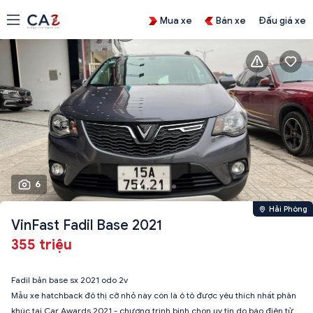
Mua xe
Bán xe
Đấu giá xe
6
Hải Phòng
VinFast Fadil Base 2021
355 triệu
Fadil bản base sx 2021 odo 2v
Mẫu xe hatchback đô thị cỡ nhỏ này còn là ô tô được yêu thích nhất phân
khúc tại Car Awards 2021 - chương trình bình chọn uy tín do báo điện tử