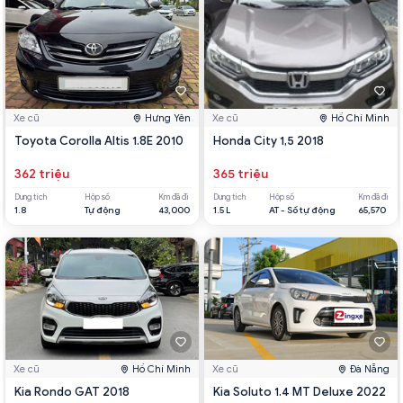
Xe cũ
Hưng Yên
Xe cũ
Hồ Chí Minh
Toyota Corolla Altis 1.8E 2010
Honda City 1,5 2018
362 triệu
365 triệu
Dung tích
Hộp số
Km đã đi
Dung tích
Hộp số
Km đã đi
1.8
Tự động
43,000
1.5 L
AT - Số tự động
65,570
Xe cũ
Hồ Chí Minh
Xe cũ
Đà Nẵng
Kia Rondo GAT 2018
Kia Soluto 1.4 MT Deluxe 2022