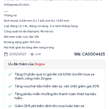
VnExpress tổ chức.
___
Thông số
Kích thước 3.676 mm D x 1.632 mm R x 1.530 mm
Loại động cơ 1,4L, động cơ xăng, 4 xi lanh thẳng hàng
Công suất tối đa (Hp/rpm) 98 mã lực
Mô men xoắn cực đại 128
khoảng sáng gầm 150 mm
Mã: CA0004425
23/02/2023
614
Ưu đãi thêm của
Zingxe
Tặng 01 phần quà trị giá lên tới 500k cho KH mua xe
thành công trên Zingxe
Tặng voucher bảo hiểm dân sự, vật chất giảm giá 20%
Tặng phiếu miễn thưởng khi thanh toán thiệt hại bảo
hiểm
Giảm 35% phí kiểm định khi mua hoặc bán xe