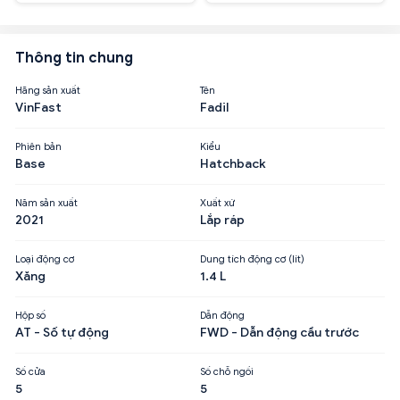
Thông tin chung
Hãng sản xuất
Tên
VinFast
Fadil
Phiên bản
Kiểu
Base
Hatchback
Năm sản xuất
Xuất xứ
2021
Lắp ráp
Loại động cơ
Dung tích động cơ (lít)
Xăng
1.4 L
Hộp số
Dẫn động
AT - Số tự động
FWD - Dẫn động cầu trước
Số cửa
Số chỗ ngồi
5
5