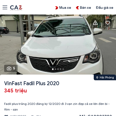
Mua xe
Bán xe
Đấu giá xe
5
Hải Phòng
VinFast Fadil Plus 2020
345 triệu
Fadil plus trắng 2020 đăng ký 12/2020 đi 3 vạn zin đẹp cả xe lên đèn bi -
film - sàn