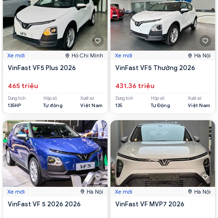
Xe mới
Hồ Chí Minh
Xe mới
Hà Nội
VinFast VF5 Plus 2026
VinFast VF5 Thường 2026
465 triệu
431.36 triệu
Dung tích
Hộp số
Xuất xứ
Dung tích
Hộp số
Xuất xứ
135HP
Tự động
Việt Nam
135
Tự Động
Việt Nam
Xe mới
Hà Nội
Xe mới
Hà Nội
VinFast VF 5 2026 2026
VinFast VF MVP7 2026