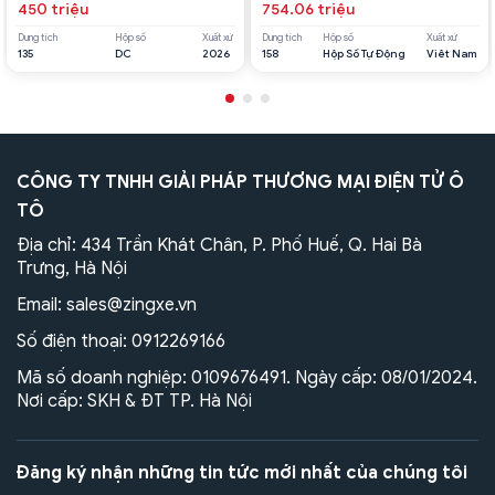
450 triệu
754.06 triệu
Dung tích
Hộp số
Xuất xứ
Dung tích
Hộp số
Xuất xứ
135
DC
2026
158
Hộp Số Tự Động
Viêt Nam
CÔNG TY TNHH GIẢI PHÁP THƯƠNG MẠI ĐIỆN TỬ Ô
TÔ
Địa chỉ: 434 Trần Khát Chân, P. Phố Huế, Q. Hai Bà
Trưng, Hà Nội
Email:
sales@zingxe.vn
Số điện thoại:
0912269166
Mã số doanh nghiệp: 0109676491. Ngày cấp: 08/01/2024.
Nơi cấp: SKH & ĐT TP. Hà Nội
Đăng ký nhận những tin tức mới nhất của chúng tôi