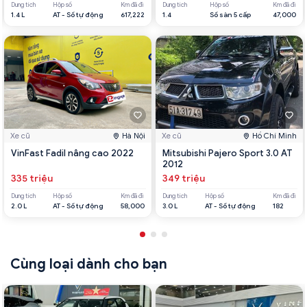
Dung tích
Hộp số
Km đã đi
Dung tích
Hộp số
Km đã đi
1.4 L
AT - Số tự động
617,222
1.4
Số sàn 5 cấp
47,000
Xe cũ
Hà Nội
Xe cũ
Hồ Chí Minh
VinFast Fadil nâng cao 2022
Mitsubishi Pajero Sport 3.0 AT
2012
335 triệu
349 triệu
Dung tích
Hộp số
Km đã đi
Dung tích
Hộp số
Km đã đi
2.0 L
AT - Số tự động
58,000
3.0 L
AT - Số tự động
182
Cùng loại dành cho bạn