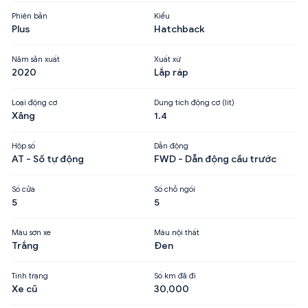
Phiên bản
Kiểu
Plus
Hatchback
Năm sản xuất
Xuất xứ
2020
Lắp ráp
Loại động cơ
Dung tích động cơ (lít)
Xăng
1.4
Hộp số
Dẫn động
AT - Số tự động
FWD - Dẫn động cầu trước
Số cửa
Số chỗ ngồi
5
5
Màu sơn xe
Màu nội thất
Trắng
Đen
Tình trạng
Số km đã đi
Xe cũ
30,000