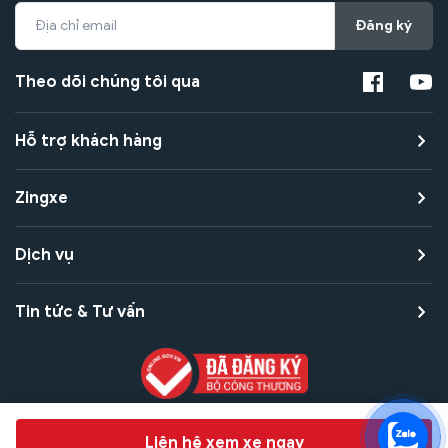
Đăng ký
Theo dõi chúng tôi qua
Hỗ trợ khách hàng
Zingxe
Dịch vụ
Tin tức & Tư vấn
Copyright © 2021 Zingxe. All rights reserved
Chat hỗ trợ
Liên hệ xem xe ngay
Bảo mật thanh toán
Bảo mật quyền riêng tư
Điều khoản sử dụng