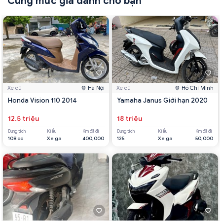
Cùng mức giá dành cho bạn
Xe cũ
Hà Nội
Xe cũ
Hồ Chí Minh
Honda Vision 110 2014
Yamaha Janus Giới hạn 2020
12.5 triệu
18 triệu
Dung tích
Kiểu
Km đã đi
Dung tích
Kiểu
Km đã đi
108 cc
Xe ga
400,000
125
Xe ga
50,000