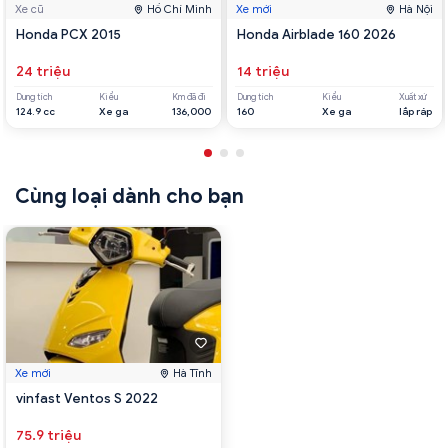
Xe cũ
Hồ Chí Minh
Xe mới
Hà Nội
Honda PCX 2015
Honda Airblade 160 2026
24 triệu
14 triệu
Dung tích
Kiểu
Km đã đi
Dung tích
Kiểu
Xuất xứ
124.9 cc
Xe ga
136,000
160
Xe ga
lắp ráp
Cùng loại dành cho bạn
Xe mới
Hà Tĩnh
vinfast Ventos S 2022
75.9 triệu