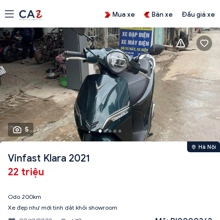
Mua xe
Bán xe
Đấu giá xe
5
Hà Nội
Vinfast Klara 2021
22 triệu
Odo 200km
Xe đẹp như mới tinh dắt khỏi showroom