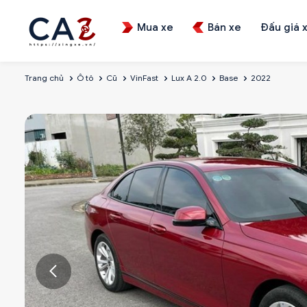
Mua xe
Bán xe
Đấu giá 
Trang chủ
Ô tô
Cũ
VinFast
Lux A 2.0
Base
2022