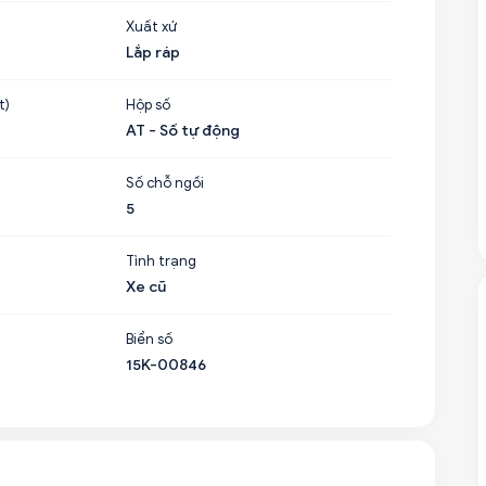
Xuất xứ
Lắp ráp
t)
Hộp số
AT - Số tự động
Số chỗ ngồi
5
Tình trạng
Xe cũ
Biển số
15K-00846