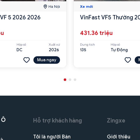
Hà Nội
Xe mới
 VF 5 2026 2026
VinFast VF5 Thường 2
ệu
431.36 triệu
Hộp số
Xuất xứ
Dung tích
Hộp số
DC
2026
135
Tự Động
Mua ngay
 Ô
Hỗ trợ khách hàng
Zingxe
Tôi là người Bán
Giới thiệu
Hà