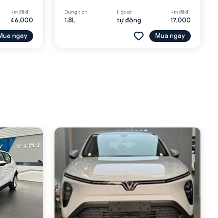
Km đã đi
Dung tích
Hộp số
Km đã đi
46,000
1.8L
tự động
17,000
Mua ngay
Mua ngay