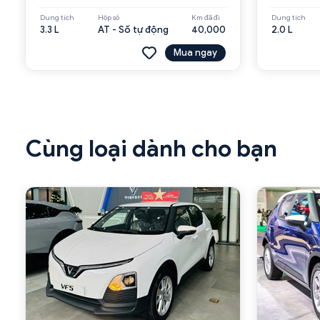
Dung tích
Hộp số
Km đã đi
Dung tích
3.3 L
AT - Số tự động
40,000
2.0 L
Mua ngay
Cùng loại dành cho bạn