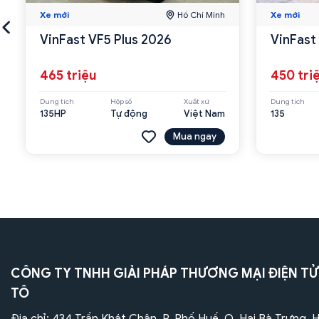
Xe mới
Hồ Chí Minh
Xe mới
VinFast VF5 Plus 2026
VinFast
465 triệu
450 tri
Dung tích
Hộp số
Xuất xứ
Dung tích
135HP
Tự động
Việt Nam
135
Mua ngay
CÔNG TY TNHH GIẢI PHÁP THƯƠNG MẠI ĐIỆN TỬ
TÔ
Địa chỉ: 434 Trần Khát Chân, P. Phố Huế, Q. Hai Bà Trưng, 