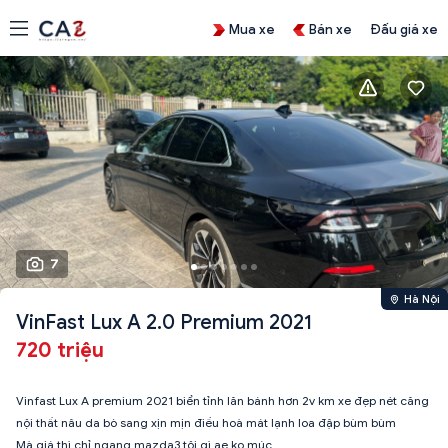
Mua xe
Bán xe
Đấu giá xe
7
Hà Nội
VinFast Lux A 2.0 Premium 2021
720 triệu
Vinfast Lux A premium 2021 biển tỉnh lăn bánh hơn 2v km xe đẹp nét căng
nội thất nâu da bò sang xịn mịn điều hoà mát lạnh loa đập bùm bùm
Mà giá thì chỉ ngang mazda3 tội gì ae ko múc