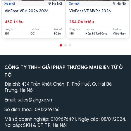
Xe mới
Hà Nội
Xe mới
Hà Nội
VinFast VF 5 2026 2026
VinFast VF MVP7 2026
450 triệu
754.06 triệu
Dung tích
Hộp số
Xuất xứ
Dung tích
Hộp số
Xuất xứ
135
DC
2026
158
Hộp Số Tự Động
Viêt Nam
CÔNG TY TNHH GIẢI PHÁP THƯƠNG MẠI ĐIỆN TỬ Ô
TÔ
Địa chỉ: 434 Trần Khát Chân, P. Phố Huế, Q. Hai Bà
Trưng, Hà Nội
Email:
sales@zingxe.vn
Số điện thoại:
0912269166
Mã số doanh nghiệp: 0109676491. Ngày cấp: 08/01/2024.
Nơi cấp: SKH & ĐT TP. Hà Nội