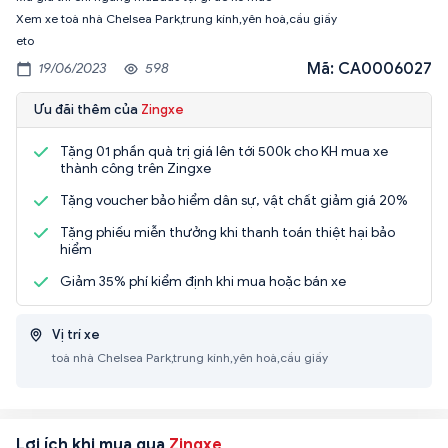
Xem xe toà nhà Chelsea Park,trung kính,yên hoà,cầu giấy
eto
Mã: CA0006027
19/06/2023
598
Ưu đãi thêm của
Zingxe
Tặng 01 phần quà trị giá lên tới 500k cho KH mua xe
thành công trên Zingxe
Tặng voucher bảo hiểm dân sự, vật chất giảm giá 20%
Tặng phiếu miễn thưởng khi thanh toán thiệt hại bảo
hiểm
Giảm 35% phí kiểm định khi mua hoặc bán xe
Vị trí xe
toà nhà Chelsea Park,trung kính,yên hoà,cầu giấy
Lợi ích khi mua qua
Zingxe