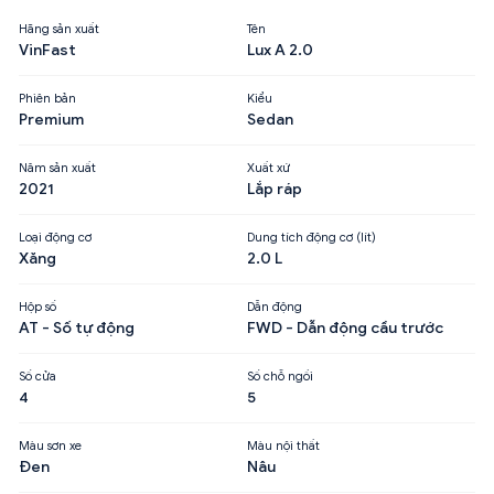
Hãng sản xuất
Tên
VinFast
Lux A 2.0
Phiên bản
Kiểu
Premium
Sedan
Năm sản xuất
Xuất xứ
2021
Lắp ráp
Loại động cơ
Dung tích động cơ (lít)
Xăng
2.0 L
Hộp số
Dẫn động
AT - Số tự động
FWD - Dẫn động cầu trước
Số cửa
Số chỗ ngồi
4
5
Màu sơn xe
Màu nội thất
Đen
Nâu