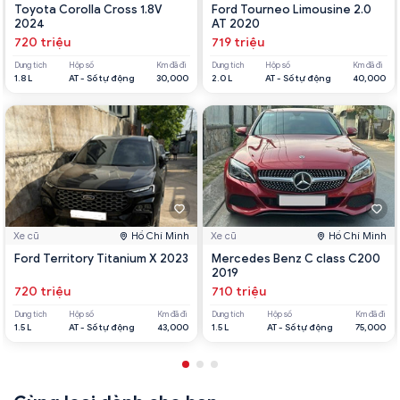
Toyota Corolla Cross 1.8V
Ford Tourneo Limousine 2.0
2024
AT 2020
720 triệu
719 triệu
Dung tích
Hộp số
Km đã đi
Dung tích
Hộp số
Km đã đi
1.8 L
AT - Số tự động
30,000
2.0 L
AT - Số tự động
40,000
Xe cũ
Hồ Chí Minh
Xe cũ
Hồ Chí Minh
Ford Territory Titanium X 2023
Mercedes Benz C class C200
2019
720 triệu
710 triệu
Dung tích
Hộp số
Km đã đi
Dung tích
Hộp số
Km đã đi
1.5 L
AT - Số tự động
43,000
1.5 L
AT - Số tự động
75,000