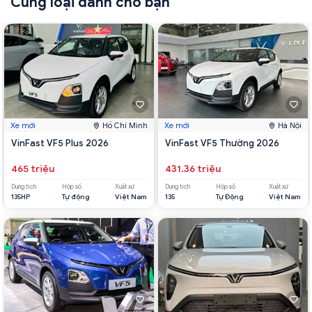
Cùng loại dành cho bạn
Xe mới
Hồ Chí Minh
Xe mới
Hà Nội
VinFast VF5 Plus 2026
VinFast VF5 Thường 2026
465 triệu
431.36 triệu
Dung tích
Hộp số
Xuất xứ
Dung tích
Hộp số
Xuất xứ
135HP
Tự động
Việt Nam
135
Tự Động
Việt Nam