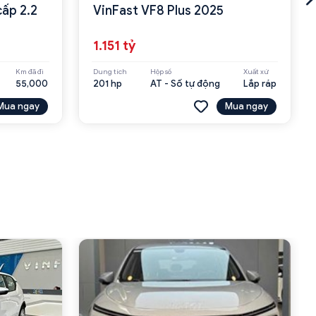
ấp 2.2
VinFast VF8 Plus 2025
1.151 tỷ
Km đã đi
Dung tích
Hộp số
Xuất xứ
55,000
201 hp
AT - Số tự động
Lắp ráp
Mua ngay
Mua ngay