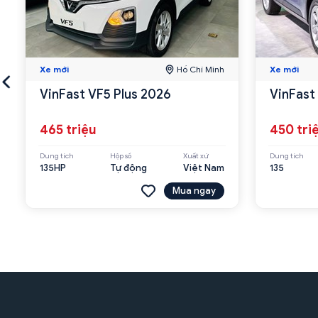
Xe mới
Hồ Chí Minh
Xe mới
VinFast VF5 Plus 2026
VinFast
465 triệu
450 tri
Dung tích
Hộp số
Xuất xứ
Dung tích
135HP
Tự động
Việt Nam
135
Mua ngay