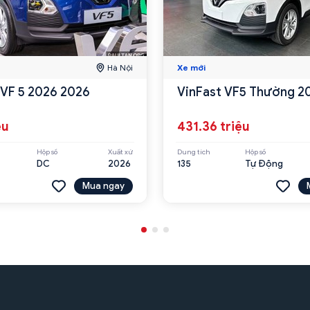
Hà Nội
Xe mới
 VF 5 2026 2026
VinFast VF5 Thường 2
ệu
431.36 triệu
Hộp số
Xuất xứ
Dung tích
Hộp số
DC
2026
135
Tự Động
Mua ngay