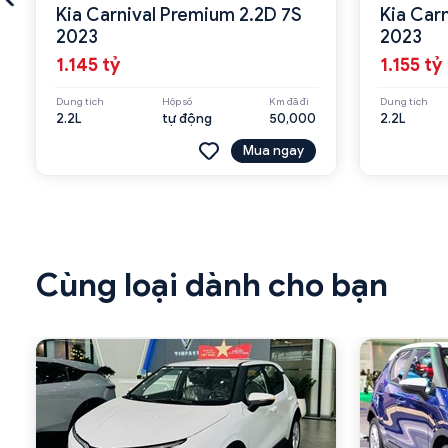
Kia Carnival Premium 2.2D 7S
Kia Car
2023
2023
1.145 tỷ
1.155 tỷ
Dung tích
Hộp số
Km đã đi
Dung tích
2.2L
tự động
50,000
2.2L
Mua ngay
Cùng loại dành cho bạn