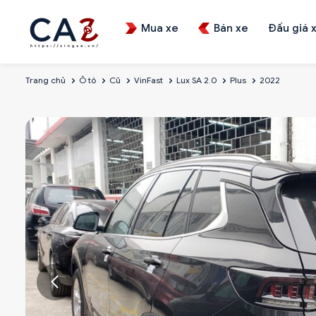
Mua xe
Bán xe
Đấu giá 
Trang chủ
Ô tô
Cũ
VinFast
Lux SA 2.0
Plus
2022