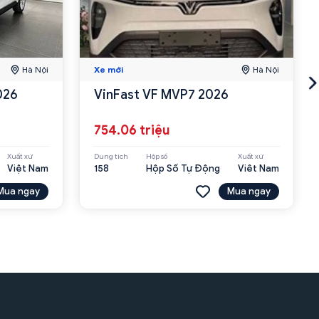
Hà Nội
Xe mới
Hà Nội
026
VinFast VF MVP7 2026
754.06 triệu
Xuất xứ
Dung tích
Hộp số
Xuất xứ
Việt Nam
158
Hộp Số Tự Động
Viêt Nam
Mua ngay
Mua ngay