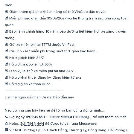
điện.
🎁 Giảm thêm giá cho khách hàng có thẻ VinClub đặc quyền.
🎁 Miễn phí sạc điện đến 30/06/2027 với hệ thống trạm sạc phủ sóng toàn
quốc.
🎁 Bảo hành chính hãng 10 năm, bảo dưỡng tiết kiệm hơn xe xăng truyền
thống.
🎁 Gửi xe miễn phí tại TTTM thuộc VinFast.
🎁 Cứu hộ 24/7 miễn phí trong suốt thời gian bảo hành.
🎁 Hỗ trợ kích bình 24/7
🎁 Hỗ trợ trả góp lên tới 85%
🎁 Dịch vụ lái thử xe miễn phí tại nhà 24/7
🎁 Hỗ trợ khai thuế, đăng ký, đăng kiểm từ a-z
🎁 Hỗ trợ giao xe toàn quốc
---------------------------------------
Liên hệ ngay để nhận ưu đãi hấp dẫn này.
-------------------
Nếu có nhu cầu hãy liên hệ để tôi và bạn cùng đồng hành….
📞 Gọi ngay: 𝟎𝟗𝟕𝟗.𝟒𝟓.𝟖𝟖.𝟏𝟏 - 𝐏𝐡𝐮̛𝐨̛́𝐜 𝐕𝐢𝐧𝐟𝐚𝐬𝐭 𝐇𝐚̉𝐢 𝐏𝐡𝐨̀𝐧𝐠 - để biết thêm chi tiết.
📩 Hoặc: G̳Ử̳I̳ ̳T̳I̳N̳ ̳N̳H̳Ắ̳N̳ để được tư vấn qua Messenger.
🏢 Vinfast Thượng Lý: Số 1 Bạch Đằng, Thượng Lý, Hồng Bàng, Hải Phòng (