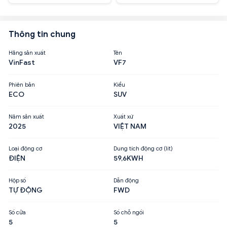
Thông tin chung
Hãng sản xuất
Tên
VinFast
VF7
Phiên bản
Kiểu
ECO
SUV
Năm sản xuất
Xuất xứ
2025
VIỆT NAM
Loại động cơ
Dung tích động cơ (lít)
ĐIỆN
59,6KWH
Hộp số
Dẫn động
TỰ ĐỘNG
FWD
Số cửa
Số chỗ ngồi
5
5