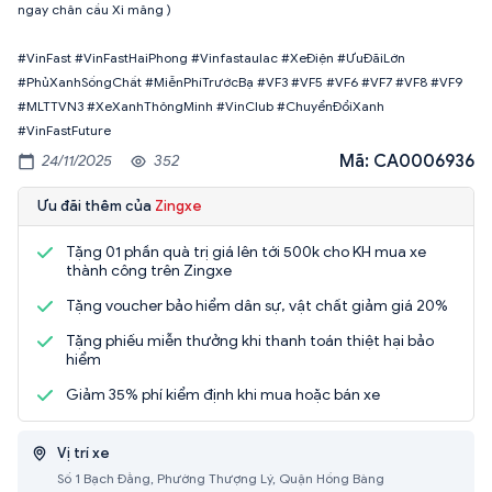
ngay chân cầu Xi măng )
#VinFast #VinFastHaiPhong #Vinfastaulac #XeĐiện #ƯuĐãiLớn
#PhủXanhSốngChất #MiễnPhíTrướcBạ #VF3 #VF5 #VF6 #VF7 #VF8 #VF9
#MLTTVN3 #XeXanhThôngMinh #VinClub #ChuyểnĐổiXanh
#VinFastFuture
Mã: CA0006936
24/11/2025
352
Ưu đãi thêm của
Zingxe
Tặng 01 phần quà trị giá lên tới 500k cho KH mua xe
thành công trên Zingxe
Tặng voucher bảo hiểm dân sự, vật chất giảm giá 20%
Tặng phiếu miễn thưởng khi thanh toán thiệt hại bảo
hiểm
Giảm 35% phí kiểm định khi mua hoặc bán xe
Vị trí xe
Số 1 Bạch Đằng, Phường Thượng Lý, Quận Hồng Bàng