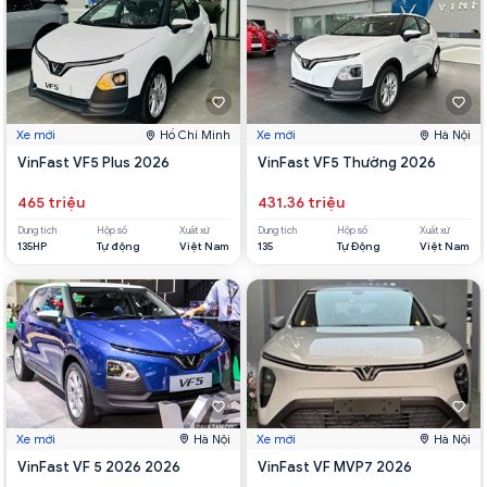
Xe mới
Hồ Chí Minh
Xe mới
Hà Nội
VinFast VF5 Plus 2026
VinFast VF5 Thường 2026
465 triệu
431.36 triệu
Dung tích
Hộp số
Xuất xứ
Dung tích
Hộp số
Xuất xứ
135HP
Tự động
Việt Nam
135
Tự Động
Việt Nam
Xe mới
Hà Nội
Xe mới
Hà Nội
VinFast VF 5 2026 2026
VinFast VF MVP7 2026