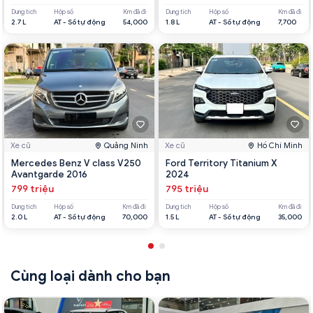
Dung tích
Hộp số
Km đã đi
Dung tích
Hộp số
Km đã đi
2.7 L
AT - Số tự động
54,000
1.8 L
AT - Số tự động
7,700
Xe cũ
Quảng Ninh
Xe cũ
Hồ Chí Minh
Mercedes Benz V class V250
Ford Territory Titanium X
Avantgarde 2016
2024
799 triệu
795 triệu
Dung tích
Hộp số
Km đã đi
Dung tích
Hộp số
Km đã đi
2.0 L
AT - Số tự động
70,000
1.5 L
AT - Số tự động
35,000
Cùng loại dành cho bạn