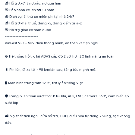
🎁 Hỗ trợ xử lý nợ xấu, nợ quá hạn
🎁 Bảo hành xe lên tới 10 năm
🎁 Dịch vụ lái thử xe miễn phí tại nhà 24/7
🎁 Hỗ trợ khai thuế, đăng ký, đăng kiểm từ a-z
🎁 Hỗ trợ giao xe toàn quốc
----------------------
VinFast VF7 – SUV điện thông minh, an toàn và tiện nghi
⚙️ Hệ thống hỗ trợ lái ADAS cấp độ 2 với hơn 20 tính năng an toàn
.
🔋 Pin lớn, đi xa tới 498 km/lần sạc, tăng tốc mạnh mẽ.
🖥️ Màn hình trung tâm 12.9", trợ lý ảo tiếng Việt.
🛡️ Trang bị an toàn vượt trội: 8 túi khí, ABS, ESC, camera 360°, cảm biến áp
suất lốp…
🛋️ Nội thất tiện nghi: cửa sổ trời, HUD, điều hòa tự động 2 vùng, sạc không
dây.