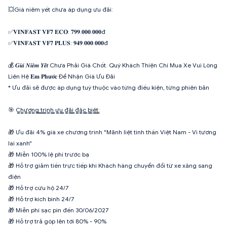
💥Giá niêm yết chưa áp dụng ưu đãi:
✅𝐕𝐈𝐍𝐅𝐀𝐒𝐓 𝐕𝐅𝟕 𝐄𝐂𝐎: 𝟕𝟗𝟗.𝟎𝟎𝟎.𝟎𝟎𝟎đ
✅𝐕𝐈𝐍𝐅𝐀𝐒𝐓 𝐕𝐅𝟕 𝐏𝐋𝐔𝐒: 𝟗𝟒𝟗.𝟎𝟎𝟎.𝟎𝟎𝟎đ
💰 𝑮𝒊𝒂́ 𝑵𝒊𝒆̂𝒎 𝒀𝒆̂́𝒕 Chưa Phải Giá Chốt. Quý Khách Thiện Chí Mua Xe Vui Lòng
Liên Hệ 𝐄𝐦 𝐏𝐡𝐮̛𝐨̛́𝐜 Để Nhận Giá Ưu Đãi
* Ưu đãi sẽ được áp dụng tuỳ thuộc vào từng điều kiện, từng phiên bản
🎯 C̳h̳ư̳ơ̳n̳g̳ ̳t̳r̳ì̳n̳h̳ ̳ư̳u̳ ̳đ̳ã̳i̳ ̳đ̳ặ̳c̳ ̳b̳i̳ệ̳t̳:̳
🎁 Ưu đãi 4% giá xe chương trình "Mãnh liệt tinh thần Việt Nam - Vì tương
lai xanh"
🎁 Miễn 100% lệ phí trước bạ
🎁 Hỗ trợ giảm tiền trực tiếp khi Khách hàng chuyển đổi từ xe xăng sang
điện
🎁 Hỗ trợ cứu hộ 24/7
🎁 Hỗ trợ kích bình 24/7
🎁 Miễn phí sạc pin đến 30/06/2027
🎁 Hỗ trợ trả góp lên tới 80% - 90%