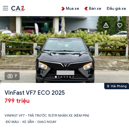
Mua xe
Bán xe
Đấu giá xe
7
Hải Phòng
VinFast VF7 ECO 2025
799 triệu
VINFAST VF7 - TRẢ TRƯỚC 153TR NHẬN XE (KÈM PIN)
-ĐỦ MÀU - XE SẴN - GIAO NGAY