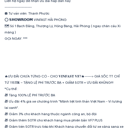
Liên hệ ngay để nhận ưu đãi hấp dẫn này.
-------------------
☎️ Tư vấn viên: Thành Phước
⭕️ 𝗦𝗛𝗢𝗪𝗥𝗢𝗢𝗠 VINFAST HẢI PHÒNG
🗺 Số 1 Bạch Đằng, Thượng Lý, Hồng Bàng, Hải Phòng ( ngay chân cầu Xi
măng )
GỌi NGAY: ***
🔥ƯU ĐÃI CHƯA TỪNG CÓ - CHO 𝐕𝐈𝐍𝐅𝐀𝐒𝐓 𝐕𝐅7🔥-----> GIÁ SỐC TT CHỈ
TỪ 115𝐓𝐑 – TẶNG LỆ PHÍ TRƯỚC BẠ + GIẢM 50TR + ƯU ĐÃI KHỦNG!!!
*Cụ thể :
🎁 Tặng 100% LỆ PHÍ TRƯỚC BẠ
🎁 Ưu đãi 4% giá xe chương trình "Mãnh liệt tinh thần Việt Nam - Vì tương
lai xanh".
🎁 Giảm 3% cho khách hàng thuộc ngành công an, bộ đội
🎁 Giảm thêm 50TR cho khách hàng mua phiên bản VF7 PLUS
🎁 Giảm tiền 50TR trực tiếp khi Khách hàng chuyển đổi từ xe xăng sang xe