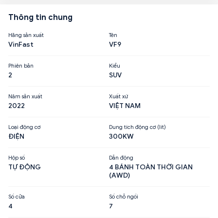
Thông tin chung
Hãng sản xuất
Tên
VinFast
VF9
Phiên bản
Kiểu
2
SUV
Năm sản xuất
Xuất xứ
2022
VIỆT NAM
Loại động cơ
Dung tích động cơ (lít)
ĐIỆN
300KW
Hộp số
Dẫn động
TỰ ĐỘNG
4 BÁNH TOÀN THỜI GIAN
(AWD)
Số cửa
Số chỗ ngồi
4
7