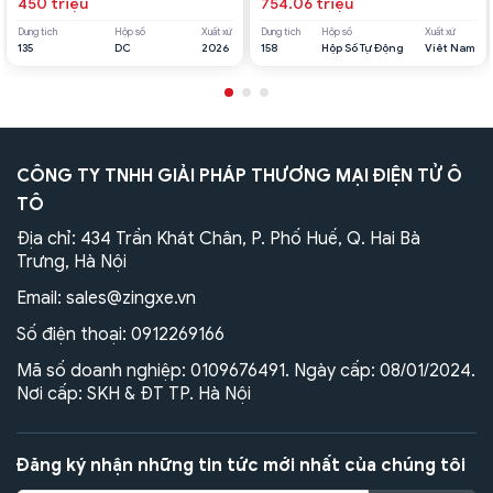
450 triệu
754.06 triệu
Dung tích
Hộp số
Xuất xứ
Dung tích
Hộp số
Xuất xứ
135
DC
2026
158
Hộp Số Tự Động
Viêt Nam
CÔNG TY TNHH GIẢI PHÁP THƯƠNG MẠI ĐIỆN TỬ Ô
TÔ
Địa chỉ: 434 Trần Khát Chân, P. Phố Huế, Q. Hai Bà
Trưng, Hà Nội
Email:
sales@zingxe.vn
Số điện thoại:
0912269166
Mã số doanh nghiệp: 0109676491. Ngày cấp: 08/01/2024.
Nơi cấp: SKH & ĐT TP. Hà Nội
Đăng ký nhận những tin tức mới nhất của chúng tôi