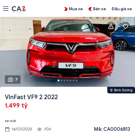
Mua xe
Bán xe
Đấu giá xe
7
Bình Dương
VinFast VF9 2 2022
1.499 tỷ
xe mới
Mã: CA0006813
14/03/2025
704