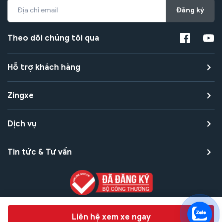
Đăng ký
Theo dõi chúng tôi qua
Hỗ trợ khách hàng
Zingxe
Dịch vụ
Tin tức & Tư vấn
Copyright © 2021 Zingxe. All rights reserved
Chat hỗ trợ
Liên hệ xem xe ngay
Bảo mật thanh toán
Bảo mật quyền riêng tư
Điều khoản sử dụng