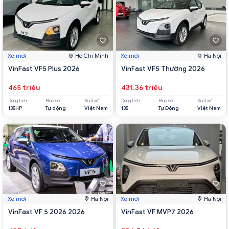
Xe mới
Hồ Chí Minh
Xe mới
Hà Nội
VinFast VF5 Plus 2026
VinFast VF5 Thường 2026
465 triệu
431.36 triệu
Dung tích
Hộp số
Xuất xứ
Dung tích
Hộp số
Xuất xứ
135HP
Tự động
Việt Nam
135
Tự Động
Việt Nam
Xe mới
Hà Nội
Xe mới
Hà Nội
VinFast VF 5 2026 2026
VinFast VF MVP7 2026