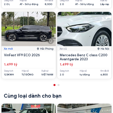
Dung tích
Hộp số
Km đã đi
Dung tích
Hộp số
Xuất xứ
2.0 L
AT - Số tự động
8,000
2.0
AT - Số tự động
Lắp ráp
Xe mới
Hải Phòng
Xe cũ
Hà Nội
VinFast VF9 ECO 2025
Mercedes Benz C class C200
Avantgarde 2023
1.499 tỷ
1.499 tỷ
Dung tích
Hộp số
Xuất xứ
Dung tích
Hộp số
Km đã đi
123KWH
TỰ ĐỘNG
VIỆT NAM
2.0
tự động
6,800
Cùng loại dành cho bạn