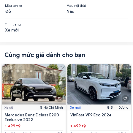
Màu sơn xe
Màu nội thất
Đỏ
Nâu
Tình trạng
Xe mới
Cùng mức giá dành cho bạn
Xe cũ
Hồ Chí Minh
Xe mới
Bình Dương
Mercedes Benz E class E200
VinFast VF9 Eco 2024
Exclusive 2022
1.499 tỷ
1.499 tỷ