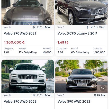
Xe cũ
Hồ Chí Minh
Xe cũ
Hồ Chí Minh
Volvo S90 AWD 2021
Volvo XC90 Luxury S 2017
1.300.000 đ
1.65 tỷ
Dung tích
Hộp số
Km đã đi
Dung tích
Hộp số
Km đã đi
2.0 L
AT - Số tự động
45,000
2.0 L
AT - Số tự động
1,180,000
Xe cũ
Hồ Chí Minh
Xe cũ
Hà Nội
Volvo S90 AWD 2025
Volvo S90 AWD 2022