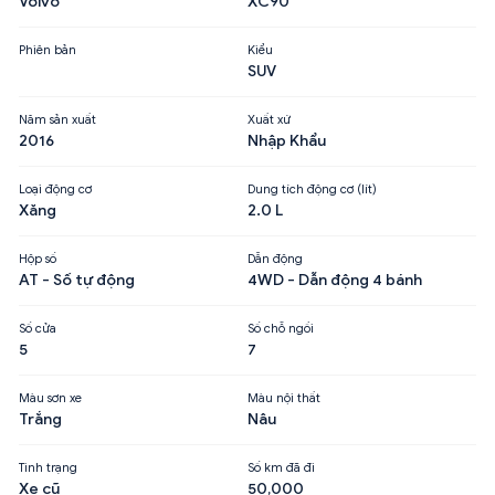
Volvo
XC90
Phiên bản
Kiểu
SUV
Năm sản xuất
Xuất xứ
2016
Nhập Khẩu
Loại động cơ
Dung tích động cơ (lít)
Xăng
2.0 L
Hộp số
Dẫn động
AT - Số tự động
4WD - Dẫn động 4 bánh
Số cửa
Số chỗ ngồi
5
7
Màu sơn xe
Màu nội thất
Trắng
Nâu
Tình trạng
Số km đã đi
Xe cũ
50,000