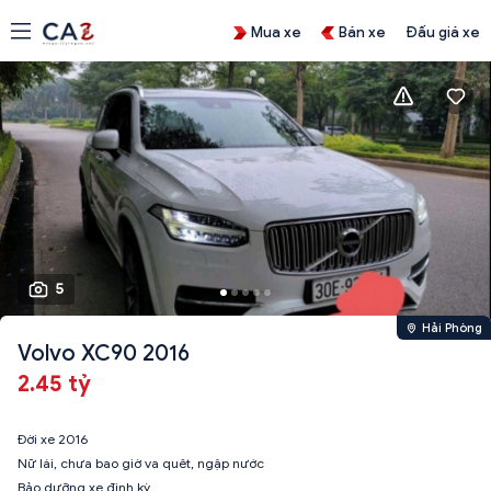
Mua xe
Bán xe
Đấu giá xe
5
Hải Phòng
Volvo XC90 2016
2.45 tỷ
Đời xe 2016
Nữ lái, chưa bao giờ va quêt, ngập nước
Bảo dưỡng xe định kỳ