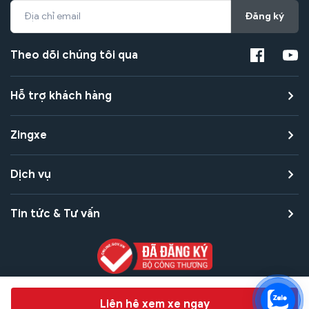
Đăng ký
Theo dõi chúng tôi qua
Hỗ trợ khách hàng
Zingxe
Dịch vụ
Tin tức & Tư vấn
Copyright © 2021 Zingxe. All rights reserved
Chat hỗ trợ
Liên hệ xem xe ngay
Bảo mật thanh toán
Bảo mật quyền riêng tư
Điều khoản sử dụng