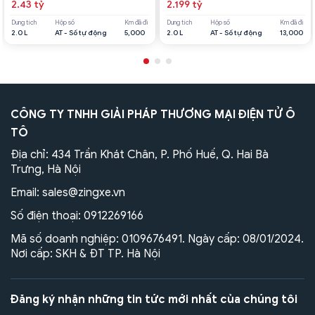
2.43 tỷ
2.199 tỷ
Dung tích
Hộp số
Km đã đi
Dung tích
Hộp số
Km đã đi
2.0 L
AT - Số tự động
5,000
2.0 L
AT - Số tự động
13,000
CÔNG TY TNHH GIẢI PHÁP THƯƠNG MẠI ĐIỆN TỬ Ô
TÔ
Địa chỉ: 434 Trần Khát Chân, P. Phố Huế, Q. Hai Bà
Trưng, Hà Nội
Email:
sales@zingxe.vn
Số điện thoại:
0912269166
Mã số doanh nghiệp: 0109676491. Ngày cấp: 08/01/2024.
Nơi cấp: SKH & ĐT TP. Hà Nội
Đăng ký nhận những tin tức mới nhất của chúng tôi