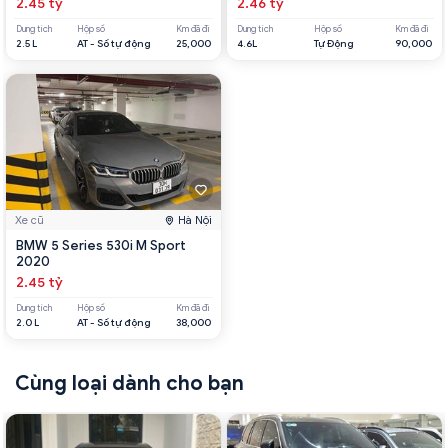
2.45 tỷ
2.46 tỷ
Dung tích
Hộp số
Km đã đi
Dung tích
Hộp số
Km đã đi
2.5 L
AT - Số tự động
25,000
4.6L
Tự Động
90,000
Xe cũ
Hà Nội
BMW 5 Series 530i M Sport
2020
2.45 tỷ
Dung tích
Hộp số
Km đã đi
2.0 L
AT - Số tự động
38,000
Cùng loại dành cho bạn