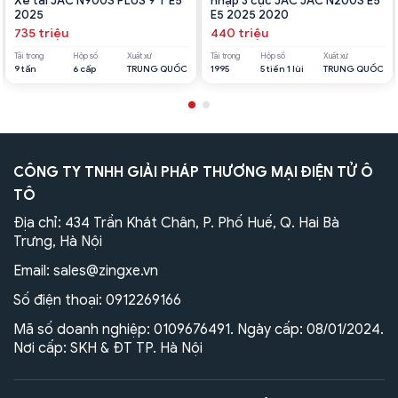
Xe tải JAC N900S PLUS 9 T E5
nhập 3 cục JAC JAC N200S E5
2025
E5 2025 2020
735 triệu
440 triệu
Tải trọng
Hộp số
Xuất xứ
Tải trọng
Hộp số
Xuất xứ
9 tấn
6 cấp
TRUNG QUỐC
1995
5 tiến 1 lùi
TRUNG QUỐC
CÔNG TY TNHH GIẢI PHÁP THƯƠNG MẠI ĐIỆN TỬ Ô
TÔ
Địa chỉ: 434 Trần Khát Chân, P. Phố Huế, Q. Hai Bà
Trưng, Hà Nội
Email:
sales@zingxe.vn
Số điện thoại:
0912269166
Mã số doanh nghiệp: 0109676491. Ngày cấp: 08/01/2024.
Nơi cấp: SKH & ĐT TP. Hà Nội