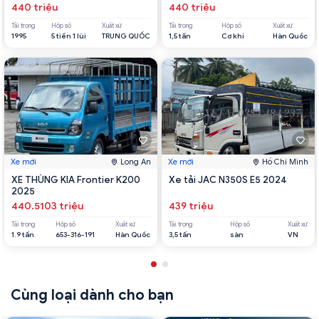
440 triệu
440 triệu
Tải trọng
Hộp số
Xuất xứ
Tải trọng
Hộp số
Xuất xứ
1995
5 tiến 1 lùi
TRUNG QUỐC
1,5 tấn
Cơ khí
Hàn Quốc
Xe mới
Long An
Xe mới
Hồ Chí Minh
XE THÙNG KIA Frontier K200
Xe tải JAC N350S E5 2024
2025
440.5103 triệu
439 triệu
Tải trọng
Hộp số
Xuất xứ
Tải trọng
Hộp số
Xuất xứ
1.9 tấn
653-316-191
Hàn Quốc
3,5 tấn
sàn
VN
Cùng loại dành cho bạn