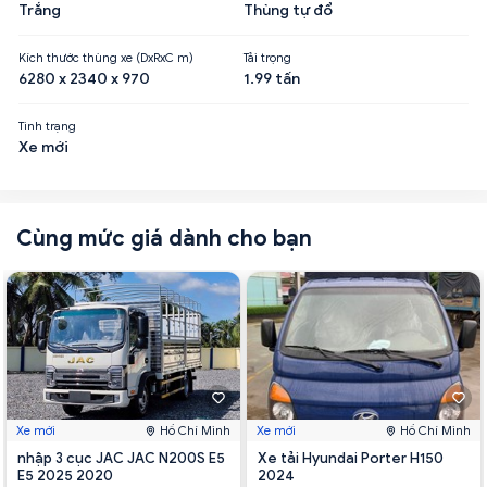
Trắng
Thùng tự đổ
Kích thước thùng xe (DxRxC m)
Tải trọng
6280 x 2340 x 970
1.99 tấn
Tình trạng
Xe mới
Cùng mức giá dành cho bạn
Xe mới
Hồ Chí Minh
Xe mới
Hồ Chí Minh
nhập 3 cục JAC JAC N200S E5
Xe tải Hyundai Porter H150
E5 2025 2020
2024