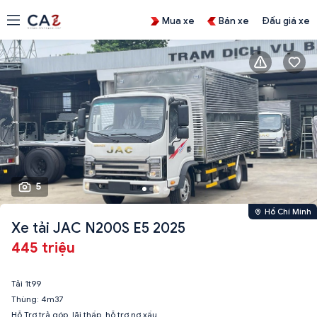
Mua xe
Bán xe
Đấu giá xe
5
Hồ Chí Minh
Xe tải JAC N200S E5 2025
445 triệu
Tải 1t99
Thùng: 4m37
Hỗ Trợ trả góp, lãi thấp, hỗ trợ nợ xấu