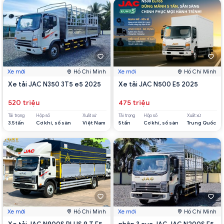
Xe mới
Hồ Chí Minh
Xe mới
Hồ Chí Minh
Xe tải JAC N350 3T5 e5 2025
Xe tải JAC N500 E5 2025
520 triệu
475 triệu
Tải trọng
Hộp số
Xuất xứ
Tải trọng
Hộp số
Xuất xứ
3.5 tấn
Cơ khí, số sàn
Việt Nam
5 tấn
Cơ khí, số sàn
Trung Quốc
Xe mới
Hồ Chí Minh
Xe mới
Hồ Chí Minh