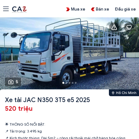
Mua xe
Bán xe
Đấu giá xe
5
Hồ Chí Minh
Xe tải JAC N350 3T5 e5 2025
520 triệu
🌟 THÔNG SỐ NỔI BẬT:
📌 Tải trọng: 3.495 kg
📌 Kích thước thùng: Dài 5m2 – rộng rãi thoải mái chở hàng hóa cồng