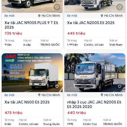
Xe mới
Hồ Chí Minh
Xe mới
Hồ Chí Minh
Xe tải JAC N900S PLUS 9 T E5
Xe tải JAC N200S E5 2025
2025
735 triệu
445 triệu
Tải trọng
Hộp số
Xuất xứ
Tải trọng
Hộp số
Xuất xứ
9 tấn
6 cấp
TRUNG QUỐC
1.99 tấn
Cơ khí, số sàn
Việt Nam
Xe mới
Hồ Chí Minh
Xe mới
Hồ Chí Minh
Xe tải JAC N500 E5 2025
nhập 3 cục JAC JAC N200S E5
E5 2025 2020
475 triệu
440 triệu
Tải trọng
Hộp số
Xuất xứ
Tải trọng
Hộp số
Xuất xứ
5 tấn
Cơ khí, số sàn
Trung Quốc
1995
5 tiến 1 lùi
TRUNG QUỐC