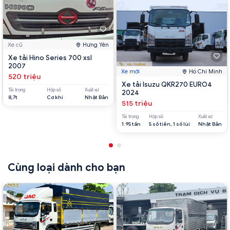
Xe cũ
Hưng Yên
Xe tải Hino Series 700 xsl
2007
Xe mới
Hồ Chí Minh
520 triệu
Xe tải Isuzu QKR270 EURO4
Tải trọng
Hộp số
Xuất xứ
2024
8,7t
Cơ khí
Nhật Bản
515 triệu
Tải trọng
Hộp số
Xuất xứ
1.95 tấn
5 số tiến, 1 số lùi
Nhật Bản
Cùng loại dành cho bạn