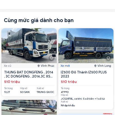
Cùng mức giá dành cho bạn
Xe cũ
Vĩnh Phúc
Xe mới
Vĩnh Long
THUNG BAT DONGFENG , 2014
IZ500 Đô Thành IZ500 PLUS
, 3C DONGFENG , 2014,3C XSL
2023
2014
510 triệu
510 triệu
Tải trọng
Hộp số
Xuất xứ
Tải trọng
13,2T
SO SAN
TRUNG QUOC
4T990
Hộp số
JC528T8L, cơ khí: 5 số tiến + 1 số lùi
Xuất xứ
Nhập khẩu