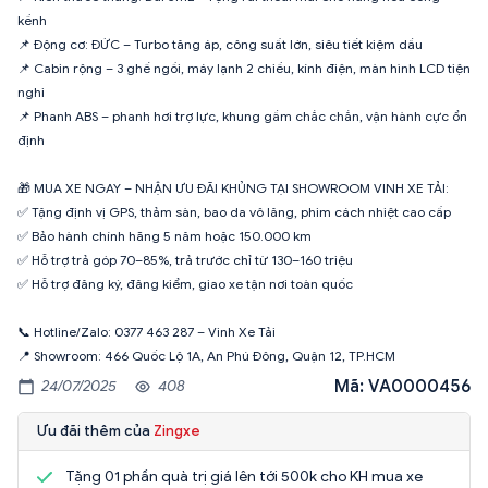
kềnh
📌 Động cơ: ĐỨC – Turbo tăng áp, công suất lớn, siêu tiết kiệm dầu
📌 Cabin rộng – 3 ghế ngồi, máy lạnh 2 chiều, kính điện, màn hình LCD tiện
nghi
📌 Phanh ABS – phanh hơi trợ lực, khung gầm chắc chắn, vận hành cực ổn
định
🎁 MUA XE NGAY – NHẬN ƯU ĐÃI KHỦNG TẠI SHOWROOM VINH XE TẢI:
✅ Tặng định vị GPS, thảm sàn, bao da vô lăng, phim cách nhiệt cao cấp
✅ Bảo hành chính hãng 5 năm hoặc 150.000 km
✅ Hỗ trợ trả góp 70–85%, trả trước chỉ từ 130–160 triệu
✅ Hỗ trợ đăng ký, đăng kiểm, giao xe tận nơi toàn quốc
📞 Hotline/Zalo: 0377 463 287 – Vinh Xe Tải
📍 Showroom: 466 Quốc Lộ 1A, An Phú Đông, Quận 12, TP.HCM
Mã: VA0000456
24/07/2025
408
Ưu đãi thêm của
Zingxe
Tặng 01 phần quà trị giá lên tới 500k cho KH mua xe