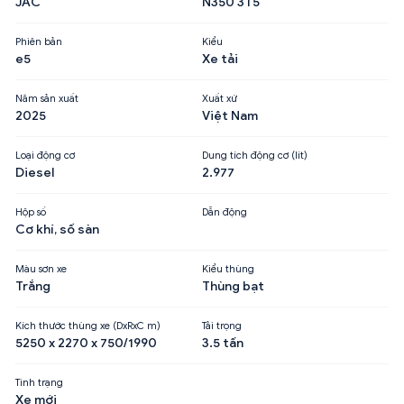
JAC
N350 3T5
Phiên bản
Kiểu
e5
Xe tải
Năm sản xuất
Xuất xứ
2025
Việt Nam
Loại động cơ
Dung tích động cơ (lít)
Diesel
2.977
Hộp số
Dẫn động
Cơ khí, số sàn
Màu sơn xe
Kiểu thùng
Trắng
Thùng bạt
Kích thước thùng xe (DxRxC m)
Tải trọng
5250 x 2270 x 750/1990
3.5 tấn
Tình trạng
Xe mới