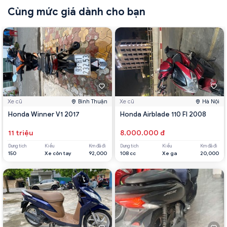
Cùng mức giá dành cho bạn
Xe cũ
Bình Thuận
Xe cũ
Hà Nội
Honda Winner V1 2017
Honda Airblade 110 FI 2008
11 triệu
8.000.000 đ
Dung tích
Kiểu
Km đã đi
Dung tích
Kiểu
Km đã đi
150
Xe côn tay
92,000
108 cc
Xe ga
20,000