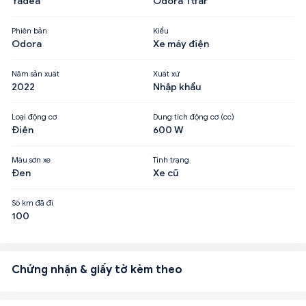
Yadea
Odora Ttfar
Phiên bản
Kiểu
Odora
Xe máy điện
Năm sản xuất
Xuất xứ
2022
Nhập khẩu
Loại động cơ
Dung tích động cơ (cc)
Điện
600 W
Màu sơn xe
Tình trạng
Đen
Xe cũ
Số km đã đi
100
Chứng nhận & giấy tờ kèm theo