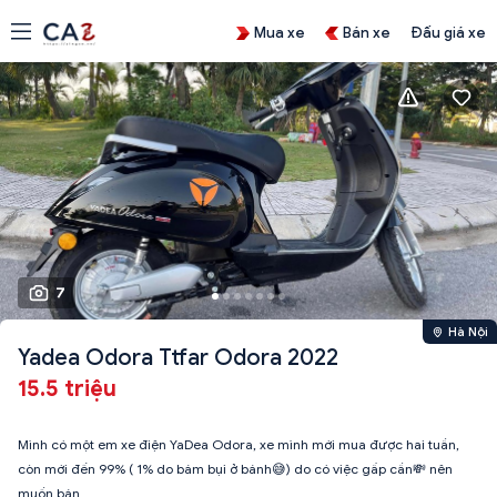
Mua xe
Bán xe
Đấu giá xe
7
Hà Nội
Yadea Odora Ttfar Odora 2022
15.5 triệu
Mình có một em xe điện YaDea Odora, xe mình mới mua được hai tuần,
còn mới đến 99% ( 1% do bám bụi ở bánh😅) do có việc gấp cần💸 nên
muốn bán