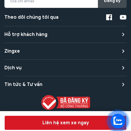
Đăng ký
Theo dõi chúng tôi qua
Hỗ trợ khách hàng
Zingxe
Dịch vụ
Tin tức & Tư vấn
Copyright © 2021 Zingxe. All rights reserved
Chat hỗ trợ
Liên hệ xem xe ngay
Bảo mật thanh toán
Bảo mật quyền riêng tư
Điều khoản sử dụng
Bản quyền tác giả