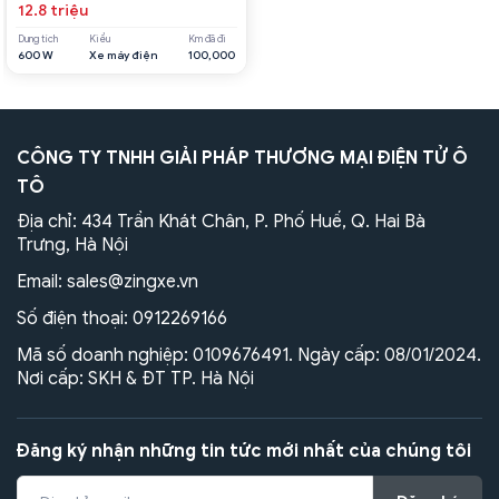
12.8 triệu
Dung tích
Kiểu
Km đã đi
600 W
Xe máy điện
100,000
CÔNG TY TNHH GIẢI PHÁP THƯƠNG MẠI ĐIỆN TỬ Ô
TÔ
Địa chỉ: 434 Trần Khát Chân, P. Phố Huế, Q. Hai Bà
Trưng, Hà Nội
Email:
sales@zingxe.vn
Số điện thoại:
0912269166
Mã số doanh nghiệp: 0109676491. Ngày cấp: 08/01/2024.
Nơi cấp: SKH & ĐT TP. Hà Nội
Đăng ký nhận những tin tức mới nhất của chúng tôi