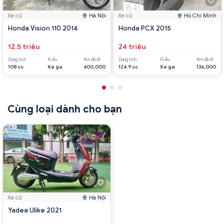
Xe cũ
Hà Nội
Xe cũ
Hồ Chí Minh
Honda Vision 110 2014
Honda PCX 2015
12.5 triệu
24 triệu
Dung tích
Kiểu
Km đã đi
Dung tích
Kiểu
Km đã đi
108 cc
Xe ga
400,000
124.9 cc
Xe ga
136,000
Cùng loại dành cho bạn
Xe cũ
Hà Nội
Yadea Ulike 2021