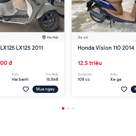
Hà Nội
Xe cũ
 LX125 LX125 2011
Honda Vision 110 2014
000 đ
12.5 triệu
Kiểu
Km đã đi
Dung tích
Kiểu
Hai bánh
15,868
108 cc
Xe ga
Mua ngay