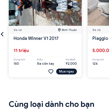
Xe cũ
Bình Thuận
Xe cũ
Honda Winner V1 2017
Piaggio
11 triệu
5.000.
Dung tích
Kiểu
Km đã đi
Dung tích
150
Xe côn tay
92,000
124
Mua ngay
Cùng loại dành cho bạn