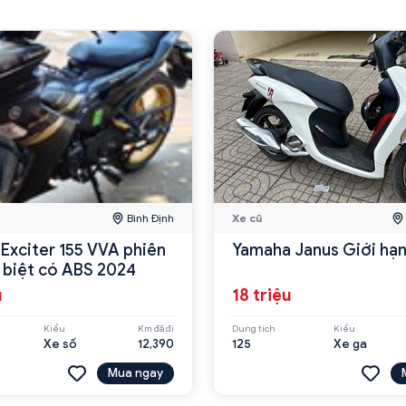
Bình Định
Xe cũ
Exciter 155 VVA phiên
Yamaha Janus Giới hạ
 biệt có ABS 2024
u
18 triệu
Kiểu
Km đã đi
Dung tích
Kiểu
Xe số
12,390
125
Xe ga
Mua ngay