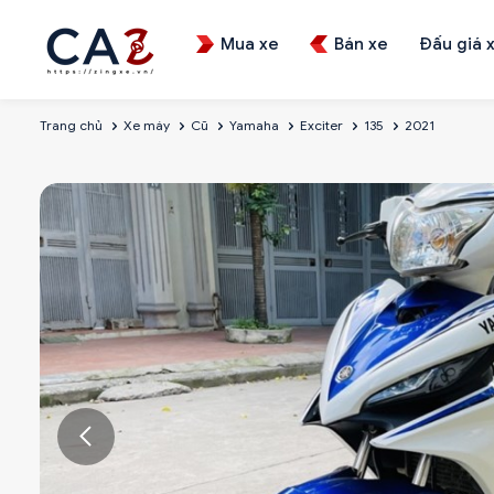
Mua xe
Bán xe
Đấu giá 
Trang chủ
Xe máy
Cũ
Yamaha
Exciter
135
2021