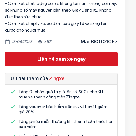
- Cam kết chất lượng xe: xe không tai nạn, không bổ máy,
số khung số máy nguyên bản theo Giấy Đăng Ký, không
đục tháo sửa chữa.
- Cam kết pháp lý xe: xe đảm bảo giấy tờ và sang tên
được cho người mua
Mã: BI0001057
13/06/2023
687
Liên hệ xem xe ngay
Ưu đãi thêm của
Zingxe
Tặng 01 phần quà trị giá lên tới 500k cho KH
mua xe thành công trên Zingxe
Tặng voucher bảo hiểm dân sự, vật chất giảm
giá 20%
Tặng phiếu miễn thưởng khi thanh toán thiệt hại
bảo hiểm