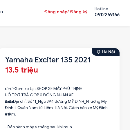
Hotline
ản
Đăng nhập/ Đăng ký
0912269166
Hà Nội
Yamaha Exciter 135 2021
13.5 triệu
👉👉Xem xe tại: SHOP XE MÁY PHÚ THỊNH
HỖ TRỢ TRẢ GÓP 0 ĐỒNG NHẬN XE
🏡🏡Địa chỉ: Số 11_Ngõ 394 đường MỸ ĐÌNH_Phường Mỹ
Đình 1_Quận Nam từ Liêm_Hà Nội. Cách bến xe Mỹ Đình
#1Km.
- Bảo hành máy 6 tháng sau khi mua.