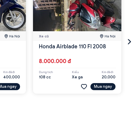
Hà Nội
Xe cũ
Hà Nội
Honda Airblade 110 FI 2008
8.000.000 đ
Km đã đi
Dung tích
Kiểu
Km đã đi
400,000
108 cc
Xe ga
20,000
Mua ngay
Mua ngay