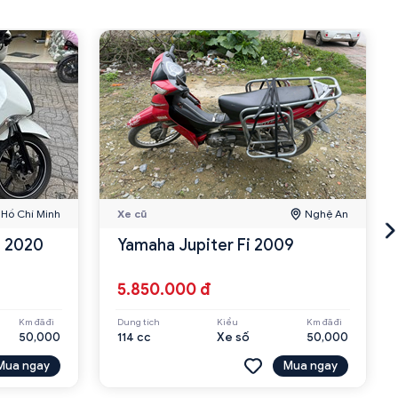
Hồ Chí Minh
Xe cũ
Nghệ An
n 2020
Yamaha Jupiter Fi 2009
5.850.000 đ
Km đã đi
Dung tích
Kiểu
Km đã đi
50,000
114 cc
Xe số
50,000
Mua ngay
Mua ngay