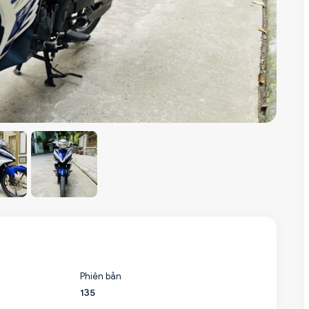
Phiên bản
135