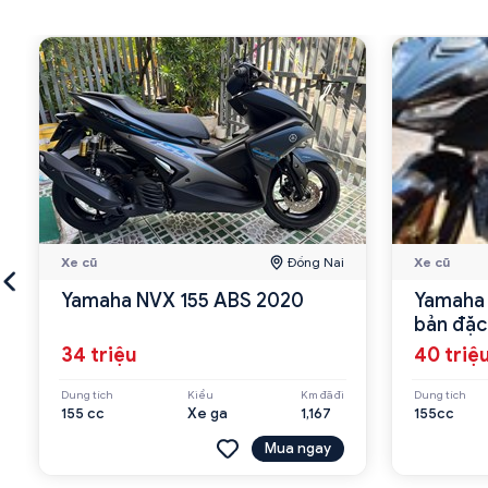
Xe cũ
Đồng Nai
Xe cũ
Yamaha NVX 155 ABS 2020
Yamaha 
bản đặc
34 triệu
40 triệ
Dung tích
Kiểu
Km đã đi
Dung tích
155 cc
Xe ga
1,167
155cc
Mua ngay