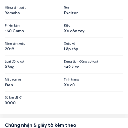
Hãng sản xuất
Tên
Yamaha
Exciter
Phiên bản
Kiểu
150 Camo
Xe côn tay
Năm sản xuất
Xuất xứ
2019
Lắp ráp
Loại động cơ
Dung tích động cơ (cc)
Xăng
149.7 cc
Màu sơn xe
Tình trạng
Đen
Xe cũ
Số km đã đi
3000
Chứng nhận & giấy tờ kèm theo