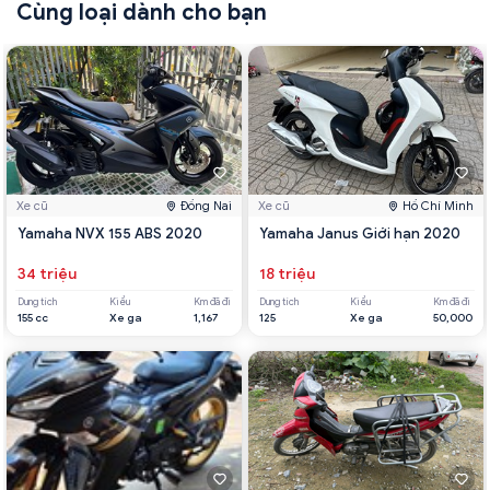
Cùng loại dành cho bạn
Xe cũ
Đồng Nai
Xe cũ
Hồ Chí Minh
Yamaha NVX 155 ABS 2020
Yamaha Janus Giới hạn 2020
34 triệu
18 triệu
Dung tích
Kiểu
Km đã đi
Dung tích
Kiểu
Km đã đi
155 cc
Xe ga
1,167
125
Xe ga
50,000