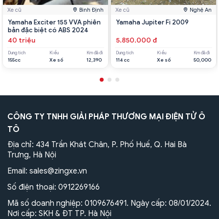
Xe cũ
Bình Định
Xe cũ
Nghệ An
Yamaha Exciter 155 VVA phiên
Yamaha Jupiter Fi 2009
bản đặc biệt có ABS 2024
40 triệu
5.850.000 đ
Dung tích
Kiểu
Km đã đi
Dung tích
Kiểu
Km đã đi
155cc
Xe số
12,390
114 cc
Xe số
50,000
CÔNG TY TNHH GIẢI PHÁP THƯƠNG MẠI ĐIỆN TỬ Ô
TÔ
Địa chỉ: 434 Trần Khát Chân, P. Phố Huế, Q. Hai Bà
Trưng, Hà Nội
Email:
sales@zingxe.vn
Số điện thoại:
0912269166
Mã số doanh nghiệp: 0109676491. Ngày cấp: 08/01/2024.
Nơi cấp: SKH & ĐT TP. Hà Nội