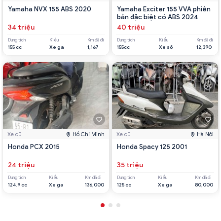
Yamaha NVX 155 ABS 2020
Yamaha Exciter 155 VVA phiên
bản đặc biệt có ABS 2024
34 triệu
40 triệu
Dung tích
Kiểu
Km đã đi
Dung tích
Kiểu
Km đã đi
155 cc
Xe ga
1,167
155cc
Xe số
12,390
Xe cũ
Hồ Chí Minh
Xe cũ
Hà Nội
Honda PCX 2015
Honda Spacy 125 2001
24 triệu
35 triệu
Dung tích
Kiểu
Km đã đi
Dung tích
Kiểu
Km đã đi
124.9 cc
Xe ga
136,000
125 cc
Xe ga
80,000