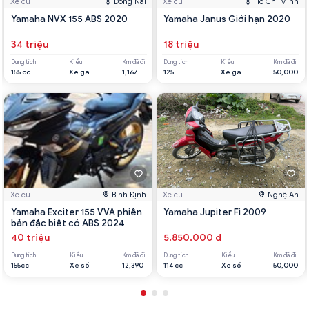
Xe cũ
Đồng Nai
Xe cũ
Hồ Chí Minh
Yamaha NVX 155 ABS 2020
Yamaha Janus Giới hạn 2020
34 triệu
18 triệu
Dung tích
Kiểu
Km đã đi
Dung tích
Kiểu
Km đã đi
155 cc
Xe ga
1,167
125
Xe ga
50,000
Xe cũ
Bình Định
Xe cũ
Nghệ An
Yamaha Exciter 155 VVA phiên
Yamaha Jupiter Fi 2009
bản đặc biệt có ABS 2024
40 triệu
5.850.000 đ
Dung tích
Kiểu
Km đã đi
Dung tích
Kiểu
Km đã đi
155cc
Xe số
12,390
114 cc
Xe số
50,000