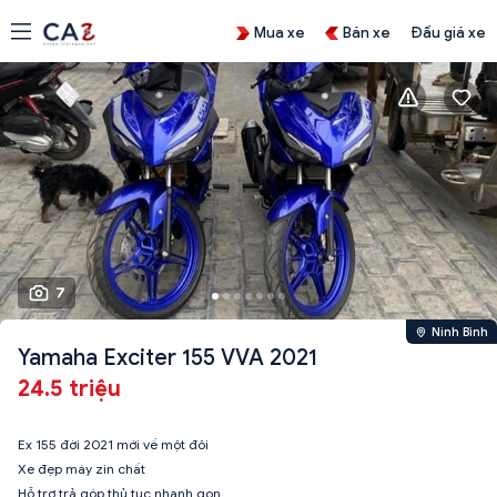
Mua xe
Bán xe
Đấu giá xe
7
Ninh Bình
Yamaha Exciter 155 VVA 2021
24.5 triệu
Ex 155 đời 2021 mới về một đôi
Xe đẹp máy zin chất
Hỗ trợ trả góp thủ tục nhanh gọn