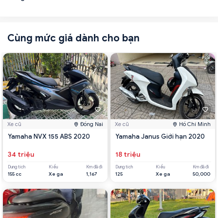
Cùng mức giá dành cho bạn
Xe cũ
Đồng Nai
Xe cũ
Hồ Chí Minh
Yamaha NVX 155 ABS 2020
Yamaha Janus Giới hạn 2020
34 triệu
18 triệu
Dung tích
Kiểu
Km đã đi
Dung tích
Kiểu
Km đã đi
155 cc
Xe ga
1,167
125
Xe ga
50,000