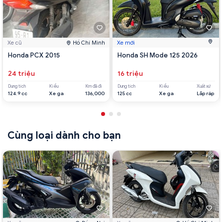
Xe cũ
Hồ Chí Minh
Xe mới
Honda PCX 2015
Honda SH Mode 125 2026
24 triệu
16 triệu
Dung tích
Kiểu
Km đã đi
Dung tích
Kiểu
Xuất xứ
124.9 cc
Xe ga
136,000
125 cc
Xe ga
Lắp ráp
Cùng loại dành cho bạn