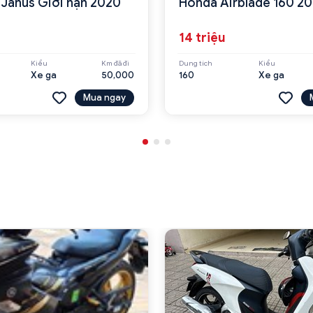
Janus Giới hạn 2020
Honda Airblade 160 2
14 triệu
Kiểu
Km đã đi
Dung tích
Kiểu
Xe ga
50,000
160
Xe ga
Mua ngay