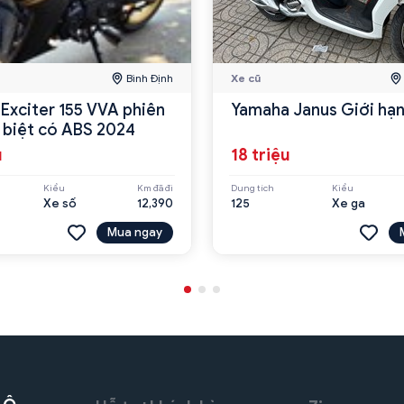
Bình Định
Xe cũ
Exciter 155 VVA phiên
Yamaha Janus Giới hạ
 biệt có ABS 2024
u
18 triệu
Kiểu
Km đã đi
Dung tích
Kiểu
Xe số
12,390
125
Xe ga
Mua ngay