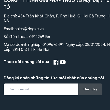
CÔNG TY TNHH GIẢI PHÁP THƯƠNG MẠI ĐIỆN TỬ
TÔ
Địa chỉ: 434 Trần Khát Chân, P. Phố Huế, Q. Hai Bà Trưng, 
Nội
Email:
sales@zingxe.vn
Số điện thoại:
0912269166
Mã số doanh nghiệp: 0109676491. Ngày cấp: 08/01/2024. N
cấp: SKH & ĐT TP. Hà Nội
Theo dõi chúng tôi qua
Đăng ký nhận những tin tức mới nhất của chúng tôi
Đăng ký