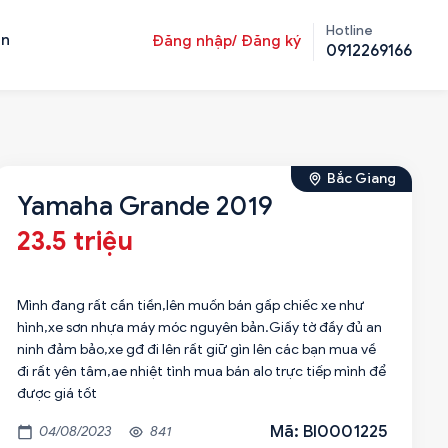
Hotline
ản
Đăng nhập/ Đăng ký
0912269166
Bắc Giang
Yamaha Grande 2019
23.5 triệu
Mình đang rất cần tiền,lên muốn bán gấp chiếc xe như
hình,xe sơn nhựa máy móc nguyên bản.Giấy tờ đầy đủ an
ninh đảm bảo,xe gđ đi lên rất giữ gìn lên các bạn mua về
đi rất yên tâm,ae nhiệt tình mua bán alo trực tiếp mình để
được giá tốt
Mã: BI0001225
04/08/2023
841