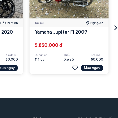
Hồ Chí Minh
Xe cũ
Nghệ An
n 2020
Yamaha Jupiter Fi 2009
5.850.000 đ
Km đã đi
Dung tích
Kiểu
Km đã đi
50,000
114 cc
Xe số
50,000
Mua ngay
Mua ngay