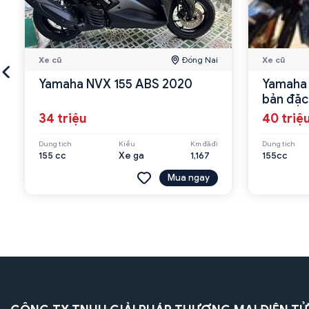
Xe cũ
Đồng Nai
Xe cũ
Yamaha NVX 155 ABS 2020
Yamaha 
bản đặc
34 triệu
40 triệ
Dung tích
Kiểu
Km đã đi
Dung tích
155 cc
Xe ga
1,167
155cc
Mua ngay