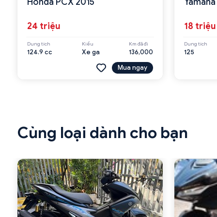
Honda PCX 2015
Yamaha 
24 triệu
18 triệu
Dung tích
Kiểu
Km đã đi
Dung tích
124.9 cc
Xe ga
136,000
125
Mua ngay
Cùng loại dành cho bạn