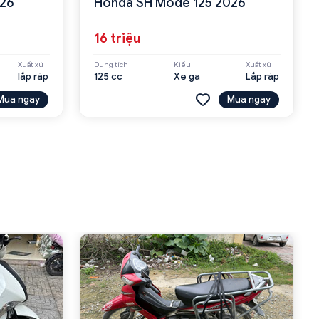
026
Honda SH Mode 125 2026
16 triệu
Xuất xứ
Dung tích
Kiểu
Xuất xứ
lắp ráp
125 cc
Xe ga
Lắp ráp
Mua ngay
Mua ngay