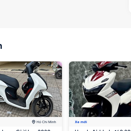
n
Hồ Chí Minh
Xe mới