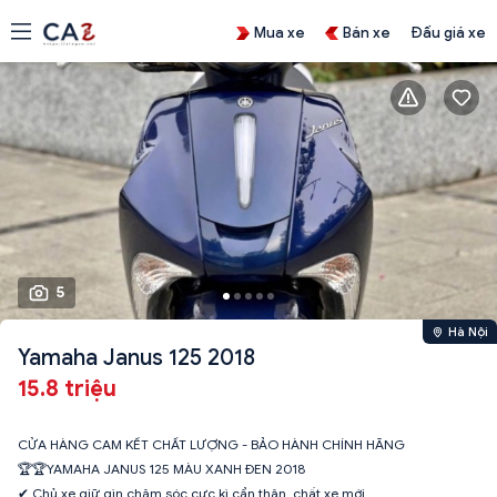
Mua xe
Bán xe
Đấu giá xe
5
Hà Nội
Yamaha Janus 125 2018
15.8 triệu
CỬA HÀNG CAM KẾT CHẤT LƯỢNG - BẢO HÀNH CHÍNH HÃNG
🏆🏆YAMAHA JANUS 125 MÀU XANH ĐEN 2018
✔ Chủ xe giữ gìn chăm sóc cực kì cẩn thận, chất xe mới