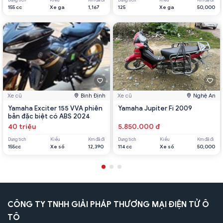
Dung tích
Kiểu
Km đã đi
Dung tích
Kiểu
Km đã đi
155 cc
Xe ga
1,167
125
Xe ga
50,000
Xe cũ
Bình Định
Xe cũ
Nghệ An
Yamaha Exciter 155 VVA phiên
Yamaha Jupiter Fi 2009
bản đặc biệt có ABS 2024
40 triệu
5.850.000 đ
Dung tích
Kiểu
Km đã đi
Dung tích
Kiểu
Km đã đi
155cc
Xe số
12,390
114 cc
Xe số
50,000
CÔNG TY TNHH GIẢI PHÁP THƯƠNG MẠI ĐIỆN TỬ Ô
TÔ