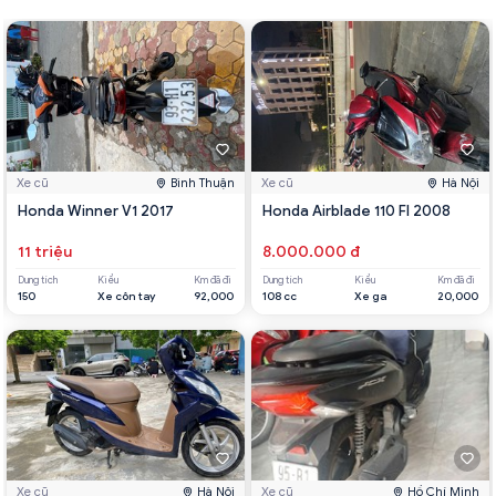
Xe cũ
Bình Thuận
Xe cũ
Hà Nội
Honda Winner V1 2017
Honda Airblade 110 FI 2008
11 triệu
8.000.000 đ
Dung tích
Kiểu
Km đã đi
Dung tích
Kiểu
Km đã đi
150
Xe côn tay
92,000
108 cc
Xe ga
20,000
Xe cũ
Hà Nội
Xe cũ
Hồ Chí Minh