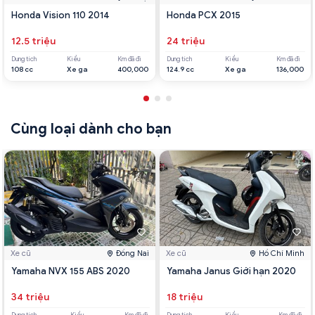
Honda Vision 110 2014
Honda PCX 2015
12.5 triệu
24 triệu
Dung tích
Kiểu
Km đã đi
Dung tích
Kiểu
Km đã đi
108 cc
Xe ga
400,000
124.9 cc
Xe ga
136,000
Cùng loại dành cho bạn
Xe cũ
Đồng Nai
Xe cũ
Hồ Chí Minh
Yamaha NVX 155 ABS 2020
Yamaha Janus Giới hạn 2020
34 triệu
18 triệu