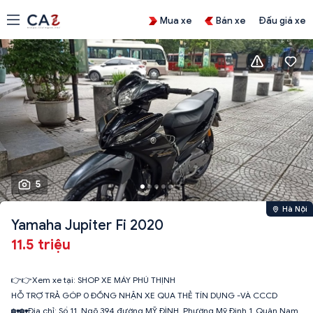
Mua xe
Bán xe
Đấu giá xe
5
Hà Nội
Yamaha Jupiter Fi 2020
11.5 triệu
👉👉Xem xe tại: SHOP XE MÁY PHÚ THỊNH
HỖ TRỢ TRẢ GÓP 0 ĐỒNG NHẬN XE QUA THẺ TÍN DỤNG -VÀ CCCD
🏡🏡Địa chỉ: Số 11_Ngõ 394 đường MỸ ĐÌNH_Phường Mỹ Đình 1_Quận Nam