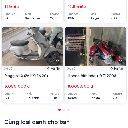
11 triệu
12.5 triệu
Dung tích
Kiểu
Km đã đi
Dung tích
Kiểu
Km đã đi
150
Xe côn tay
92,000
108 cc
Xe ga
400,000
Xe cũ
Hà Nội
Xe cũ
Hà Nội
Piaggio LX125 LX125 2011
Honda Airblade 110 FI 2008
5.000.000 đ
8.000.000 đ
Dung tích
Kiểu
Km đã đi
Dung tích
Kiểu
Km đã đi
124
Hai bánh
15,868
108 cc
Xe ga
20,000
Cùng loại dành cho bạn