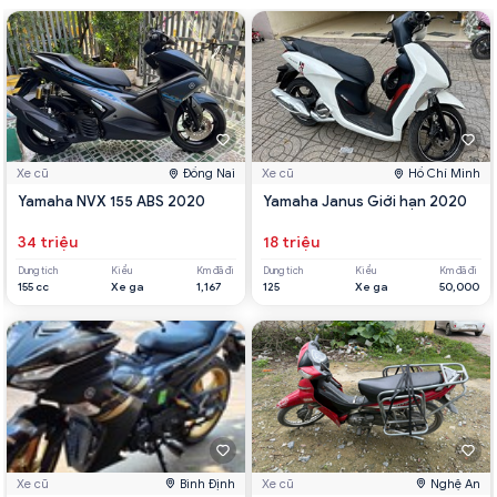
Xe cũ
Đồng Nai
Xe cũ
Hồ Chí Minh
Yamaha NVX 155 ABS 2020
Yamaha Janus Giới hạn 2020
34 triệu
18 triệu
Dung tích
Kiểu
Km đã đi
Dung tích
Kiểu
Km đã đi
155 cc
Xe ga
1,167
125
Xe ga
50,000
Xe cũ
Bình Định
Xe cũ
Nghệ An