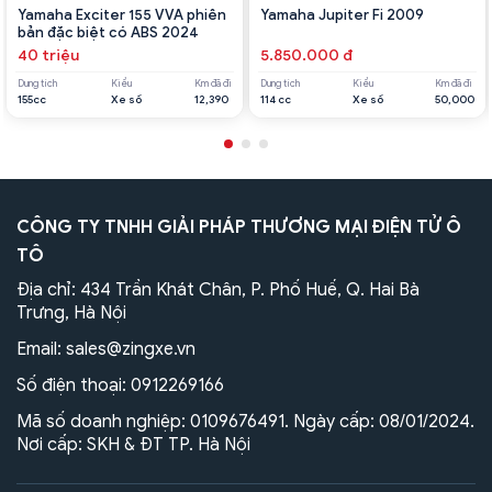
Yamaha Exciter 155 VVA phiên
Yamaha Jupiter Fi 2009
bản đặc biệt có ABS 2024
40 triệu
5.850.000 đ
Dung tích
Kiểu
Km đã đi
Dung tích
Kiểu
Km đã đi
155cc
Xe số
12,390
114 cc
Xe số
50,000
CÔNG TY TNHH GIẢI PHÁP THƯƠNG MẠI ĐIỆN TỬ Ô
TÔ
Địa chỉ: 434 Trần Khát Chân, P. Phố Huế, Q. Hai Bà
Trưng, Hà Nội
Email:
sales@zingxe.vn
Số điện thoại:
0912269166
Mã số doanh nghiệp: 0109676491. Ngày cấp: 08/01/2024.
Nơi cấp: SKH & ĐT TP. Hà Nội