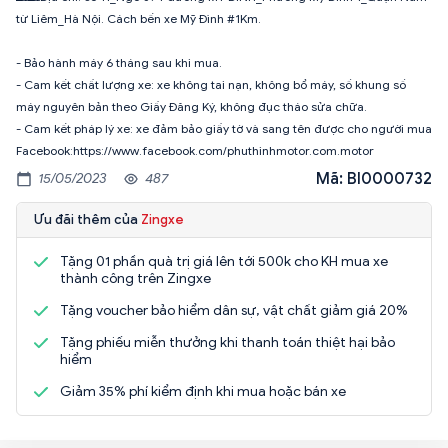
từ Liêm_Hà Nội. Cách bến xe Mỹ Đình #1Km.
- Bảo hành máy 6 tháng sau khi mua.
- Cam kết chất lượng xe: xe không tai nạn, không bổ máy, số khung số
máy nguyên bản theo Giấy Đăng Ký, không đục tháo sửa chữa.
- Cam kết pháp lý xe: xe đảm bảo giấy tờ và sang tên được cho người mua
Facebook:https://www.facebook.com/phuthinhmotor.com.motor
Mã: BI0000732
15/05/2023
487
Ưu đãi thêm của
Zingxe
Tặng 01 phần quà trị giá lên tới 500k cho KH mua xe
thành công trên Zingxe
Tặng voucher bảo hiểm dân sự, vật chất giảm giá 20%
Tặng phiếu miễn thưởng khi thanh toán thiệt hại bảo
hiểm
Giảm 35% phí kiểm định khi mua hoặc bán xe