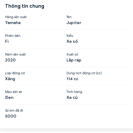
Thông tin chung
Hãng sản xuất
Tên
Yamaha
Jupiter
Phiên bản
Kiểu
Fi
Xe số
Năm sản xuất
Xuất xứ
2020
Lắp ráp
Loại động cơ
Dung tích động cơ (cc)
Xăng
114 cc
Màu sơn xe
Tình trạng
Đen
Xe cũ
Số km đã đi
5000