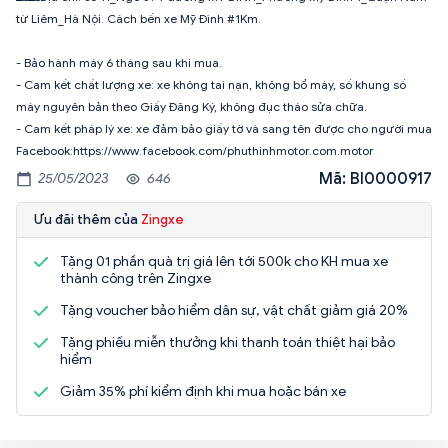
từ Liêm_Hà Nội. Cách bến xe Mỹ Đình #1Km.
- Bảo hành máy 6 tháng sau khi mua.
- Cam kết chất lượng xe: xe không tai nạn, không bổ máy, số khung số
máy nguyên bản theo Giấy Đăng Ký, không đục tháo sửa chữa.
- Cam kết pháp lý xe: xe đảm bảo giấy tờ và sang tên được cho người mua
Facebook:https://www.facebook.com/phuthinhmotor.com.motor
Mã: BI0000917
25/05/2023
646
Ưu đãi thêm của
Zingxe
Tặng 01 phần quà trị giá lên tới 500k cho KH mua xe
thành công trên Zingxe
Tặng voucher bảo hiểm dân sự, vật chất giảm giá 20%
Tặng phiếu miễn thưởng khi thanh toán thiệt hại bảo
hiểm
Giảm 35% phí kiểm định khi mua hoặc bán xe