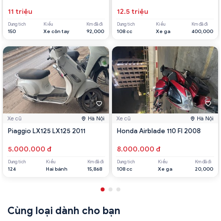
11 triệu
12.5 triệu
Dung tích
Kiểu
Km đã đi
Dung tích
Kiểu
Km đã đi
150
Xe côn tay
92,000
108 cc
Xe ga
400,000
Xe cũ
Hà Nội
Xe cũ
Hà Nội
Piaggio LX125 LX125 2011
Honda Airblade 110 FI 2008
5.000.000 đ
8.000.000 đ
Dung tích
Kiểu
Km đã đi
Dung tích
Kiểu
Km đã đi
124
Hai bánh
15,868
108 cc
Xe ga
20,000
Cùng loại dành cho bạn