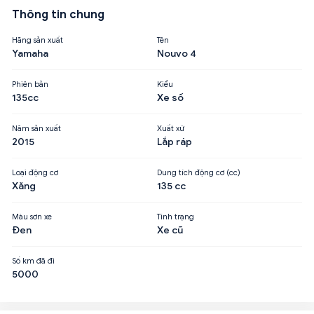
Thông tin chung
Hãng sản xuất
Tên
Yamaha
Nouvo 4
Phiên bản
Kiểu
135cc
Xe số
Năm sản xuất
Xuất xứ
2015
Lắp ráp
Loại động cơ
Dung tích động cơ (cc)
Xăng
135 cc
Màu sơn xe
Tình trạng
Đen
Xe cũ
Số km đã đi
5000