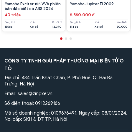
Yamaha Exciter 155 VVA phiên
Yamaha Jupiter Fi 2009
bản đặc biệt có ABS 2024
40 triệu
5.850.000 đ
Dung tích
Kiểu
Km đã đi
Dung tích
Kiểu
Km đã đi
155cc
Xe số
12,390
114 cc
Xe số
50,000
CÔNG TY TNHH GIẢI PHÁP THƯƠNG MẠI ĐIỆN TỬ Ô
TÔ
Địa chỉ: 434 Trần Khát Chân, P. Phố Huế, Q. Hai Bà
Trưng, Hà Nội
Email:
sales@zingxe.vn
Số điện thoại:
0912269166
Mã số doanh nghiệp: 0109676491. Ngày cấp: 08/01/2024.
Nơi cấp: SKH & ĐT TP. Hà Nội