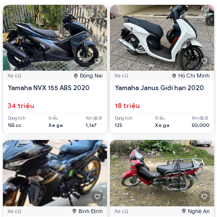
Xe cũ
Đồng Nai
Xe cũ
Hồ Chí Minh
Yamaha NVX 155 ABS 2020
Yamaha Janus Giới hạn 2020
34 triệu
18 triệu
Dung tích
Kiểu
Km đã đi
Dung tích
Kiểu
Km đã đi
155 cc
Xe ga
1,167
125
Xe ga
50,000
Xe cũ
Bình Định
Xe cũ
Nghệ An