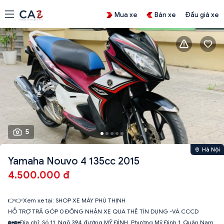
Mua xe
Bán xe
Đấu giá xe
5
Hà Nội
Yamaha Nouvo 4 135cc 2015
4.500.000 đ
👉👉Xem xe tại: SHOP XE MÁY PHÚ THỊNH
HỖ TRỢ TRẢ GÓP 0 ĐỒNG NHẬN XE QUA THẺ TÍN DỤNG -VÀ CCCD
🏡🏡Địa chỉ: Số 11_Ngõ 394 đường MỸ ĐÌNH_Phường Mỹ Đình 1_Quận Nam