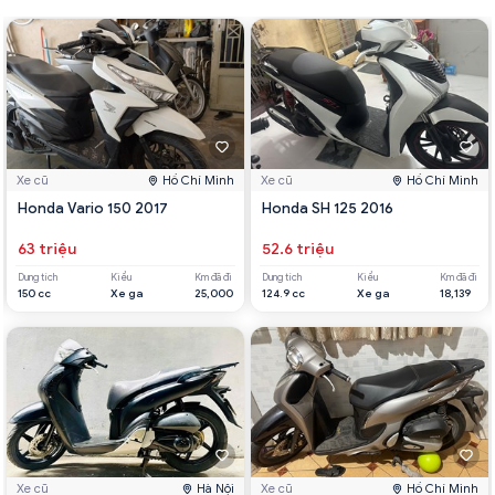
Xe cũ
Hồ Chí Minh
Xe cũ
Hồ Chí Minh
Honda Vario 150 2017
Honda SH 125 2016
63 triệu
52.6 triệu
Dung tích
Kiểu
Km đã đi
Dung tích
Kiểu
Km đã đi
150 cc
Xe ga
25,000
124.9 cc
Xe ga
18,139
Xe cũ
Hà Nội
Xe cũ
Hồ Chí Minh