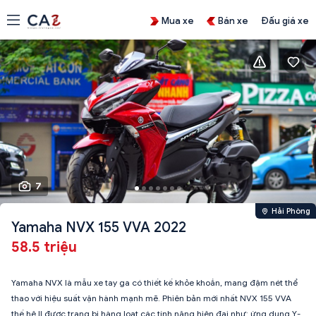
Mua xe
Bán xe
Đấu giá xe
7
Hải Phòng
Yamaha NVX 155 VVA 2022
58.5 triệu
Yamaha NVX là mẫu xe tay ga có thiết kế khỏe khoắn, mang đậm nét thể
thao với hiệu suất vận hành mạnh mẽ. Phiên bản mới nhất NVX 155 VVA
thế hệ II được trang bị hàng loạt các tính năng hiện đại như: ứng dụng Y-