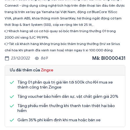
Connect - ứng dụng công nghệ tích hợp trên điện thoại lần đầu tiên được
trang bị trên xe tay ga Yamaha tại Việt Nam, động cơ BlueCore 155cc
VVA, phanh ABS, khóa thông minh SmartKey, hệ thống ngắt động cơ tạm
thời Stop & Start System (SSS), cốp xe rộng lên tới 25 lít,..
👉Khách hàng sẽ có cơ hội quay số bốc thăm trúng thưởng 01 trong
2000 chỉ vàng SJC 99,99%.
👉Tất cả khách hàng không trúng bốc thăm trúng thưởng (trừ xe Sirius
chế hòa khí phanh đĩa vành nan hoa) nhận ngay lì xì 100.000 đồng.
Mã: BI0000431
23/12/2022
869
Ưu đãi thêm của
Zingxe
Tặng 01 phần quà trị giá lên tới 500k cho KH mua xe
thành công trên Zingxe
Tặng voucher bảo hiểm dân sự, vật chất giảm giá 20%
Tặng phiếu miễn thưởng khi thanh toán thiệt hại bảo
hiểm
Giảm 35% phí kiểm định khi mua hoặc bán xe