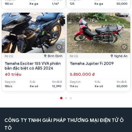
155 cc
Xe ga
1,167
125
Xe ga
50,000
Xe cũ
Bình Định
Xe cũ
Nghệ An
Yamaha Exciter 155 VVA phiên
Yamaha Jupiter Fi 2009
bản đặc biệt có ABS 2024
40 triệu
5.850.000 đ
Dung tích
Kiểu
Km đã đi
Dung tích
Kiểu
Km đã đi
155cc
Xe số
12,390
114 cc
Xe số
50,000
CÔNG TY TNHH GIẢI PHÁP THƯƠNG MẠI ĐIỆN TỬ Ô
TÔ