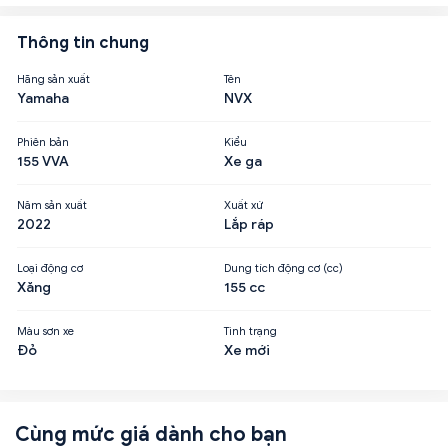
Thông tin chung
Hãng sản xuất
Tên
Yamaha
NVX
Phiên bản
Kiểu
155 VVA
Xe ga
Năm sản xuất
Xuất xứ
2022
Lắp ráp
Loại động cơ
Dung tích động cơ (cc)
Xăng
155 cc
Màu sơn xe
Tình trạng
Đỏ
Xe mới
Cùng mức giá dành cho bạn