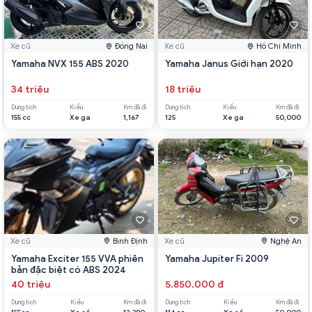
Xe cũ
Đồng Nai
Xe cũ
Hồ Chí Minh
Yamaha NVX 155 ABS 2020
Yamaha Janus Giới hạn 2020
34 triệu
18 triệu
Dung tích
Kiểu
Km đã đi
Dung tích
Kiểu
Km đã đi
155 cc
Xe ga
1,167
125
Xe ga
50,000
Xe cũ
Bình Định
Xe cũ
Nghệ An
Yamaha Exciter 155 VVA phiên
Yamaha Jupiter Fi 2009
bản đặc biệt có ABS 2024
40 triệu
5.850.000 đ
Dung tích
Kiểu
Km đã đi
Dung tích
Kiểu
Km đã đi