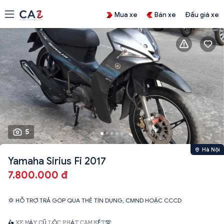
Mua xe
Bán xe
Đấu giá xe
5
Hà Nội
Yamaha Sirius Fi 2017
7.800.000 đ
💢 HỖ TRỢ TRẢ GÓP QUA THẺ TÍN DỤNG, CMND HOẶC CCCD
🛵 𝚇𝙴 𝙼Á𝚈 𝙲Ũ 𝙻Ộ𝙲 𝙿𝙷Á𝚃 𝙲𝙰𝙼 𝙺Ế𝚃💯: