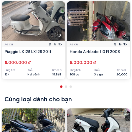
Xe cũ
Hà Nội
Xe cũ
Hà Nội
Piaggio LX125 LX125 2011
Honda Airblade 110 FI 2008
5.000.000 đ
8.000.000 đ
Dung tích
Kiểu
Km đã đi
Dung tích
Kiểu
Km đã đi
124
Hai bánh
15,868
108 cc
Xe ga
20,000
Cùng loại dành cho bạn