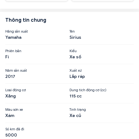
Thông tin chung
Hãng sản xuất
Tên
Yamaha
Sirius
Phiên bản
Kiểu
Fi
Xe số
Năm sản xuất
Xuất xứ
2017
Lắp ráp
Loại động cơ
Dung tích động cơ (cc)
Xăng
115 cc
Màu sơn xe
Tình trạng
Xám
Xe cũ
Số km đã đi
5000