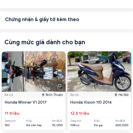
Chứng nhận & giấy tờ kèm theo
Cùng mức giá dành cho bạn
Xe cũ
Bình Thuận
Xe cũ
Hà Nội
Honda Winner V1 2017
Honda Vision 110 2014
11 triệu
12.5 triệu
Dung tích
Kiểu
Km đã đi
Dung tích
Kiểu
Km đã đi
150
Xe côn tay
92,000
108 cc
Xe ga
400,000