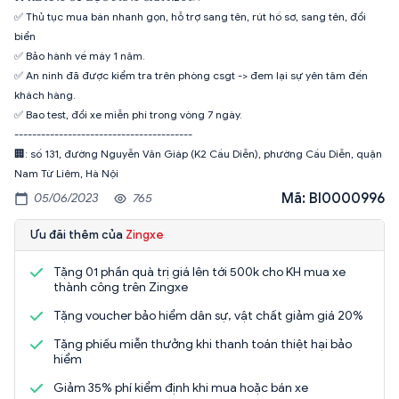
✅ Thủ tục mua bán nhanh gọn, hỗ trợ sang tên, rút hồ sơ, sang tên, đổi
biển
✅ Bảo hành về máy 1 năm.
✅ An ninh đã được kiểm tra trên phòng csgt -> đem lại sự yên tâm đến
khách hàng.
✅ Bao test, đổi xe miễn phí trong vòng 7 ngày.
----------------------------------------
🏢: số 131, đường Nguyễn Văn Giáp (K2 Cầu Diễn), phường Cầu Diễn, quận
Nam Từ Liêm, Hà Nội
Mã: BI0000996
05/06/2023
765
Ưu đãi thêm của
Zingxe
Tặng 01 phần quà trị giá lên tới 500k cho KH mua xe
thành công trên Zingxe
Tặng voucher bảo hiểm dân sự, vật chất giảm giá 20%
Tặng phiếu miễn thưởng khi thanh toán thiệt hại bảo
hiểm
Giảm 35% phí kiểm định khi mua hoặc bán xe