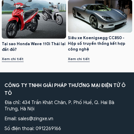
Siêu xe Koenigsegg CC850 -
Hộp số truyền thống kết hợp
Tại sao Honda Wave 110i Thái lại
công nghệ
đắt đỏ?
Xem chi tiết
Xem chi tiết
CÔNG TY TNHH GIẢI PHÁP THƯƠNG MẠI ĐIỆN TỬ Ô
TÔ
Địa chỉ: 434 Trần Khát Chân, P. Phố Huế, Q. Hai Bà
Trưng, Hà Nội
Email:
sales@zingxe.vn
Số điện thoại:
0912269166