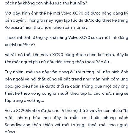
cách này không còn nhiều sức thu hút nữa?
Mới đây, hình ảnh thế hệ mới Volvo XC90 đã được hãng đăng ký
bản quyền. Thông tin này ngay lập tức đã được đội thiết kế trang
Kolesa.ru “hiện thực hóa” phiên bản mới này.
Theo hình ảnh đăng ký, khả năng Volvo XC90 sẽ có mô hình động
cơ Hybrid/PHEV?
Và rất có thể, tên Volvo XC90 cũng được chọn là Embla, đây là
tên một người phụ nữ đầu tiên trong thần thoại Bắc Âu.
Tuy nhiên, mẫu xe này vẫn đang ở “thì tương lai” nên hình ảnh
bên ngoài và nội thất cũng sẽ bắt trend như màn hình cảm ứng
dọc, gió điều hòa sẽ được thổi ra cabin thông qua một dãy ống
thiết kế theo vòng cung ôm suốt theo táp lô, các chức năng sẽ
tập trung ở vô lăng...
Volvo XC90/Embla được cho là thế hệ thứ 3 và vẫn còn nhiều “bí
mật” nhưng hứa hẹn đây là mẫu xe thuần phong cách
Scandinavian thân thiện với môi trường, thoải mái cho người
dùng.