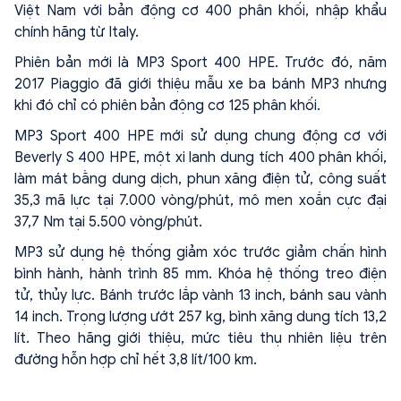
Việt Nam với bản động cơ 400 phân khối, nhập khẩu
chính hãng từ Italy.
Phiên bản mới là MP3 Sport 400 HPE. Trước đó, năm
2017 Piaggio đã giới thiệu mẫu xe ba bánh MP3 nhưng
khi đó chỉ có phiên bản động cơ 125 phân khối.
MP3 Sport 400 HPE mới sử dụng chung động cơ với
Beverly S 400 HPE, một xi lanh dung tích 400 phân khối,
làm mát bằng dung dịch, phun xăng điện tử, công suất
35,3 mã lực tại 7.000 vòng/phút, mô men xoắn cực đại
37,7 Nm tại 5.500 vòng/phút.
MP3 sử dụng hệ thống giảm xóc trước giảm chấn hình
bình hành, hành trình 85 mm. Khóa hệ thống treo điện
tử, thủy lực. Bánh trước lắp vành 13 inch, bánh sau vành
14 inch. Trọng lượng ướt 257 kg, bình xăng dung tích 13,2
lít. Theo hãng giới thiệu, mức tiêu thụ nhiên liệu trên
đường hỗn hợp chỉ hết 3,8 lít/100 km.