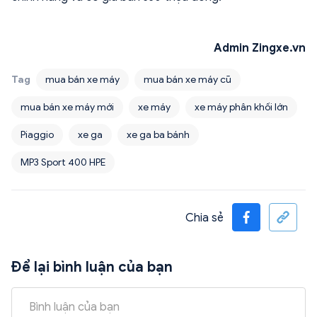
Admin Zingxe.vn
Tag
mua bán xe máy
mua bán xe máy cũ
mua bán xe máy mới
xe máy
xe máy phân khối lớn
Piaggio
xe ga
xe ga ba bánh
MP3 Sport 400 HPE
Chia sẻ
Để lại bình luận của bạn