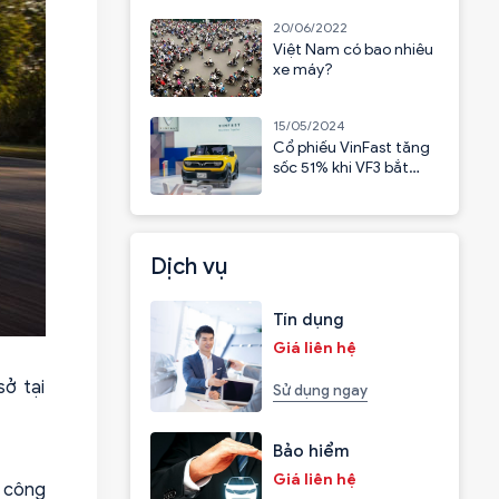
20/06/2022
Việt Nam có bao nhiêu
xe máy?
15/05/2024
Cổ phiếu VinFast tăng
sốc 51% khi VF3 bắt
đầu nhận cọc
Dịch vụ
Tín dụng
Giá liên hệ
sở tại
Sử dụng ngay
Bảo hiểm
Giá liên hệ
ụ công