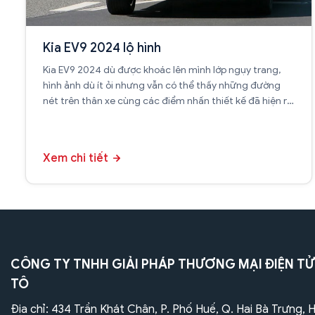
Kia EV9 2024 lộ hình
Kia EV9 2024 dù được khoác lên mình lớp ngụy trang,
hình ảnh dù ít ỏi nhưng vẫn có thể thấy những đường
nét trên thân xe cùng các điểm nhấn thiết kế đã hiện rõ
hơn bao giờ hết.
Xem chi tiết
CÔNG TY TNHH GIẢI PHÁP THƯƠNG MẠI ĐIỆN TỬ
TÔ
Địa chỉ: 434 Trần Khát Chân, P. Phố Huế, Q. Hai Bà Trưng, 