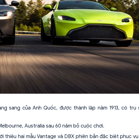
hạng sang của Anh Quốc, được thành lập năm 1913, có trụ 
Melbourne, Australia sau 60 năm bỏ cuộc chơi.
giới thiệu hai mẫu Vantage và DBX phiên bản đặc biệt phục v