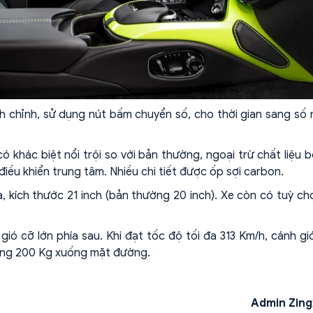
h chỉnh, sử dụng nút bấm chuyển số, cho thời gian sang số
ó khác biệt nổi trội so với bản thường, ngoại trừ chất liệu 
iều khiển trung tâm. Nhiều chi tiết được ốp sợi carbon.
a, kích thước 21 inch (bản thường 20 inch). Xe còn có tuỳ ch
ó cỡ lớn phía sau. Khi đạt tốc độ tối đa 313 Km/h, cánh gi
ảng 200 Kg xuống mặt đường.
Admin Zing