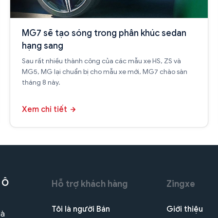
MG7 sẽ tạo sóng trong phân khúc sedan
hạng sang
Sau rất nhiều thành công của các mẫu xe HS, ZS và
MG5, MG lại chuẩn bị cho mẫu xe mới, MG7 chào sàn
tháng 8 này.
Xem chi tiết
 Ô
Hỗ trợ khách hàng
Zingxe
Tôi là người Bán
Giới thiệu
Hà