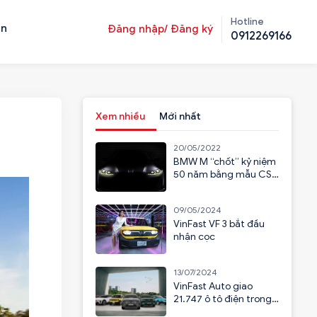
Hotline
ản
Đăng nhập/ Đăng ký
0912269166
Xem nhiều
Mới nhất
20/05/2022
BMW M “chốt” kỷ niệm
50 năm bằng mẫu CSL
2023
09/05/2024
VinFast VF 3 bắt đầu
nhận cọc
13/07/2024
VinFast Auto giao
21.747 ô tô điện trong
6 tháng đầu năm