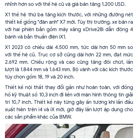
nhỉnh hơn so với thế hệ cũ và giá bán tăng 1.200 USD.
X1 thế hệ thứ ba tăng kích thước, với những đường nét
thiết kế giống "đàn anh" X7 mới. Tùy thị trường, xe bán ra
với hai phiên bản gồm máy xăng xDrive28i dẫn động 4
bánh và bản thuần điện iX1.
X1 2023 có chiều dài 4.500 mm, tức dài hơn 50 mm so
với thế hệ cũ. Trục cơ sở cũng dài hơn 22 mm, đạt mức
2.692 mm. Chiều rộng và cao cũng tăng đôi chút, lần
lượt là 1.844 mm và 1.643 mm. Bộ vành với các kích thước
tùy chọn gồm 18, 19 và 20 inch.
Thiết kế nội thất thay đổi gần như hoàn toàn, với đồng
hồ kỹ thuật số 10,3 inch đi liền với màn hình thông tin giải
trí 10,7 inch. Thiết kế này từng gây ấn tượng khi lần đầu
xuất hiện trên i4 và iX mới, giờ đây lần lượt áp dụng cho
các sản phẩm khác của BMW.