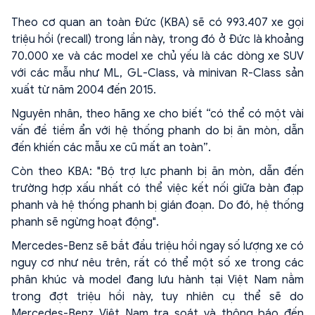
Theo cơ quan an toàn Đức (KBA) sẽ có 993.407 xe gọi
triệu hồi (recall) trong lần này, trong đó ở Đức là khoảng
70.000 xe và các model xe chủ yếu là các dòng xe SUV
với các mẫu như ML, GL-Class, và minivan R-Class sản
xuất từ năm 2004 đến 2015.
Nguyên nhân, theo hãng xe cho biết “có thể có một vài
vấn đề tiềm ẩn với hệ thống phanh do bị ăn mòn, dẫn
đến khiến các mẫu xe cũ mất an toàn”.
Còn theo KBA: "Bộ trợ lực phanh bị ăn mòn, dẫn đến
trường hợp xấu nhất có thể việc kết nối giữa bàn đạp
phanh và hệ thống phanh bị gián đoạn. Do đó, hệ thống
phanh sẽ ngừng hoạt động".
Mercedes-Benz sẽ bắt đầu triệu hồi ngay số lượng xe có
nguy cơ như nêu trên, rất có thể một số xe trong các
phân khúc và model đang lưu hành tại Việt Nam nằm
trong đợt triệu hồi này, tuy nhiên cụ thể sẽ do
Mercedes-Benz Việt Nam tra soát và thông báo đến