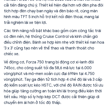
cải tiến đáng chú ý. Thiết kế hiện đại hơn với đèn pha đôi
tích hợp đèn chạy ban ngày và đèn báo rẽ, cùng màn
hình màu TFT 5 inch hỗ trợ kết nối điện thoại, mang lại
trải nghiệm lái xe tiện lợi.
Các tính năng nổi bật khác bao gồm cùm công tắc trái
có đèn nền, hệ thống Cruise Control và kính chắn gió
điều chỉnh điện. Bánh xe hợp kim nhẹ với thiết kế nan hoa
'3 x 3' cũng tạo nên vẻ thể thao và thanh thoát cho
chiếc xe.
Về động cơ, Forza 750 trang bị động cơ xi-lanh đôi
745cc, cho công suất tối đa 58,6 mã lực tại 6.000
vòng/phút và mô-men xoắn cực đại 69Nm tại 4.750
vòng/phút. Tay ga điện tử tích hợp 4 chế độ lái và 3 cấp
độ kiểm soát lực kéo HSTC, với chế độ RAIN được tối ưu
hóa giúp tăng cường an toàn khi lái trong điều kiện thời
tiết xấu. Hộp số ly hợp kép DCT được cải thiện giúp di
chuyển êm ái hơn ở tốc độ thấp.