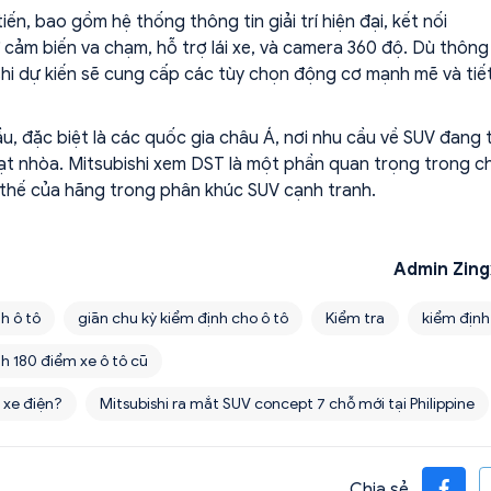
ến, bao gồm hệ thống thông tin giải trí hiện đại, kết nối
cảm biến va chạm, hỗ trợ lái xe, và camera 360 độ. Dù thông
hi dự kiến sẽ cung cấp các tùy chọn động cơ mạnh mẽ và tiế
u, đặc biệt là các quốc gia châu Á, nơi nhu cầu về SUV đang 
t nhòa. Mitsubishi xem DST là một phần quan trọng trong c
ị thế của hãng trong phân khúc SUV cạnh tranh.
Admin Zing
h ô tô
giãn chu kỳ kiểm định cho ô tô
Kiểm tra
kiểm định
h 180 điểm xe ô tô cũ
 xe điện?
Mitsubishi ra mắt SUV concept 7 chỗ mới tại Philippine
Chia sẻ