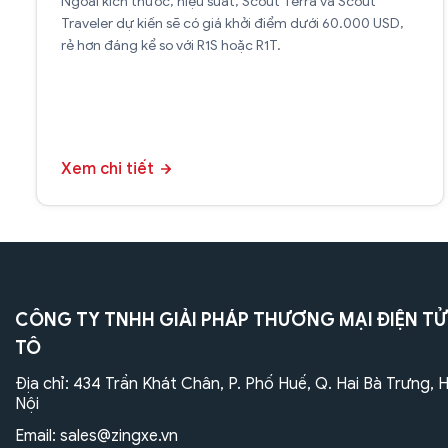
Ngoài kích thước, hiệu suất, Scout Terra và Scout
Traveler dự kiến sẽ có giá khởi điểm dưới 60.000 USD,
rẻ hơn đáng kể so với R1S hoặc R1T.
Xem chi tiết
CÔNG TY TNHH GIẢI PHÁP THƯƠNG MẠI ĐIỆN TỬ
TÔ
Địa chỉ: 434 Trần Khát Chân, P. Phố Huế, Q. Hai Bà Trưng, 
Nội
Email:
sales@zingxe.vn