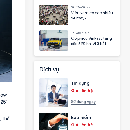
20/06/2022
Việt Nam có bao nhiêu
xe máy?
15/05/2024
Cổ phiếu VinFast tăng
sốc 51% khi VF3 bắt
đầu nhận cọc
Dịch vụ
Tín dụng
Giá liên hệ
Show
025"
Sử dụng ngay
Bảo hiểm
, thể
Giá liên hệ