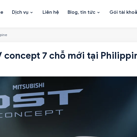
xe
Dịch vụ
Liên hệ
Blog, tin tức
Gói tài kho
ppine
 concept 7 chỗ mới tại Philippi