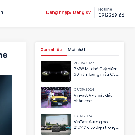
Hotline
ản
Đăng nhập/ Đăng ký
0912269166
Xem nhiều
Mới nhất
ne
20/05/2022
BMW M “chốt” kỷ niệm
50 năm bằng mẫu CSL
2023
09/05/2024
VinFast VF 3 bắt đầu
nhận cọc
13/07/2024
VinFast Auto giao
21.747 ô tô điện trong
6 tháng đầu năm