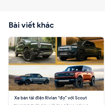
Bài viết khác
Xe bán tải điện Rivian “đọ” với Scout