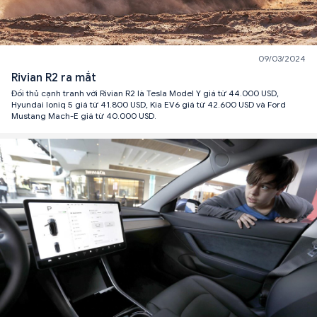
09/03/2024
Rivian R2 ra mắt
Đối thủ cạnh tranh với Rivian R2 là Tesla Model Y giá từ 44.000 USD,
Hyundai Ioniq 5 giá từ 41.800 USD, Kia EV6 giá từ 42.600 USD và Ford
Mustang Mach-E giá từ 40.000 USD.