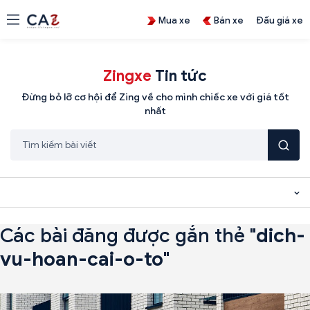
Mua xe
Bán xe
Đấu giá xe
Zingxe
Tin tức
Đừng bỏ lỡ cơ hội để Zing về cho mình chiếc xe với giá tốt
nhất
Các bài đăng được gắn thẻ "
dich-
vu-hoan-cai-o-to
"