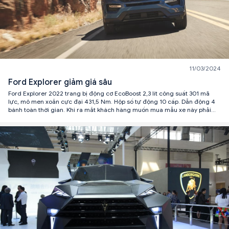
11/03/2024
Ford Explorer giảm giá sâu
Ford Explorer 2022 trang bị động cơ EcoBoost 2,3 lít công suất 301 mã
lực, mô men xoắn cực đại 431,5 Nm. Hộp số tự động 10 cấp. Dẫn động 4
bánh toàn thời gian. Khi ra mắt khách hàng muốn mua mẫu xe này phải
“kèm lạc” từ chục triệu đồng.