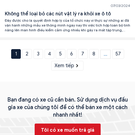
07/03/2024
Không thể loại bỏ các nút vật lý ra khỏi xe ô tô
Đây được cho là quyết định hợp lý của tổ chức này vì thực sự những ai đã
vận hành những mẫu xe thông minh ngày nay thì việc tích hợp toàn bộ tính
năng lên màn hình điều kiểm cảm ứng nhiều khi gây ra mất tập trung,
phân tâm lái xe.
1
2
3
4
5
6
7
8
57
...
Xem tiếp
Bạn đang có xe cũ cần bán. Sử dụng dịch vụ đấu
gia xe của chúng tôi để có thể bán xe một cách
nhanh nhất!
Tôi có xe muốn trả giá