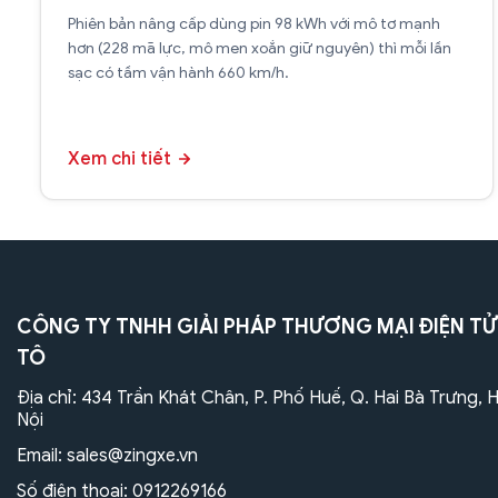
Phiên bản nâng cấp dùng pin 98 kWh với mô tơ mạnh
hơn (228 mã lực, mô men xoắn giữ nguyên) thì mỗi lần
sạc có tầm vận hành 660 km/h.
Xem chi tiết
CÔNG TY TNHH GIẢI PHÁP THƯƠNG MẠI ĐIỆN TỬ
TÔ
Địa chỉ: 434 Trần Khát Chân, P. Phố Huế, Q. Hai Bà Trưng, 
Nội
Email:
sales@zingxe.vn
Số điện thoại:
0912269166