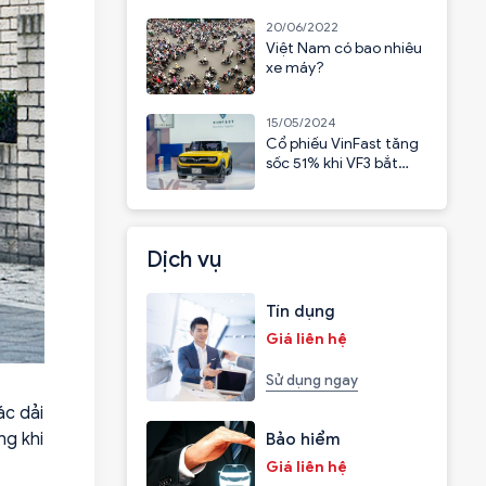
20/06/2022
Việt Nam có bao nhiêu
xe máy?
15/05/2024
Cổ phiếu VinFast tăng
sốc 51% khi VF3 bắt
đầu nhận cọc
Dịch vụ
Tín dụng
Giá liên hệ
Sử dụng ngay
ác dải
ng khi
Bảo hiểm
Giá liên hệ