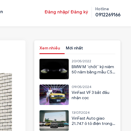
Hotline
ản
Đăng nhập/ Đăng ký
0912269166
Xem nhiều
Mới nhất
20/05/2022
BMW M “chốt” kỷ niệm
50 năm bằng mẫu CSL
2023
09/05/2024
VinFast VF 3 bắt đầu
nhận cọc
13/07/2024
VinFast Auto giao
21.747 ô tô điện trong
6 tháng đầu năm