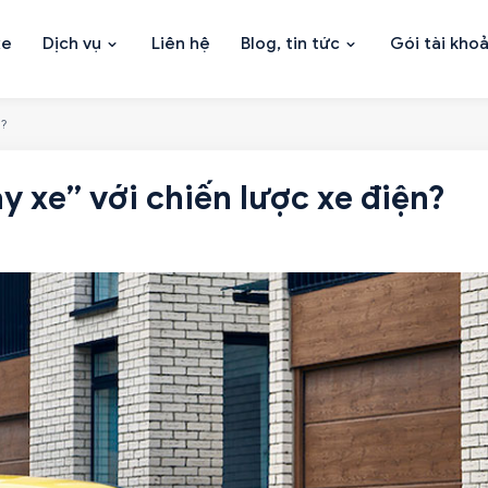
xe
Dịch vụ
Liên hệ
Blog, tin tức
Gói tài kho
n?
 xe” với chiến lược xe điện?