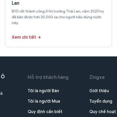
Lan
BYD rất thành công ở thị trường Thái Lan, năm 2023 họ
đã bán được hơn 30.000 xe cho người tiêu dùng nước
này.
Xem chi tiết
 Ô
Hỗ trợ khách hàng
Zingxe
Tôi là người Bán
Giới thiệu
Hà
Tôi là người Mua
Tuyển dụng
Quy định cần biết
Quy chế hoạt