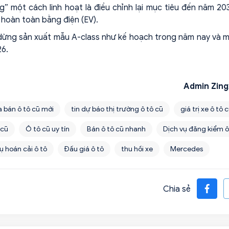
g” một cách linh hoạt là điều chỉnh lại mục tiêu đến năm 20
hoàn toàn bằng điện (EV).
dừng sản xuất mẫu A-class như kế hoạch trong năm nay và 
26.
Admin Zing
 bán ô tô cũ mới
tin dự báo thị trường ô tô cũ
giá trị xe ô tô 
 cũ
Ô tô cũ uy tín
Bán ô tô cũ nhanh
Dịch vụ đăng kiểm ô
ụ hoán cải ô tô
Đấu giá ô tô
thu hồi xe
Mercedes
Chia sẻ