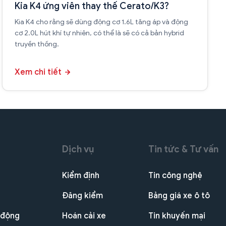
Kia K4 ứng viên thay thế Cerato/K3?
Kia K4 cho rằng sẽ dùng động cơ 1.6L tăng áp và động
cơ 2.0L hút khí tự nhiên, có thể là sẽ có cả bản hybrid
truyền thống.
Xem chi tiết
Dịch vụ
Tin tức & Tư vấn
Kiểm định
Tin công nghệ
Đăng kiểm
Bảng giá xe ô tô
 động
Hoán cải xe
Tin khuyến mại