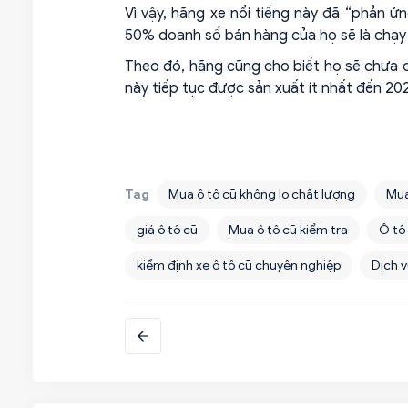
Vì vậy, hãng xe nổi tiếng này đã “phản ứn
50% doanh số bán hàng của họ sẽ là chạy 
Theo đó, hãng cũng cho biết họ sẽ chưa 
này tiếp tục được sản xuất ít nhất đến 20
Tag
Mua ô tô cũ không lo chất lượng
Mua
giá ô tô cũ
Mua ô tô cũ kiểm tra
Ô tô
kiểm định xe ô tô cũ chuyên nghiệp
Dịch v