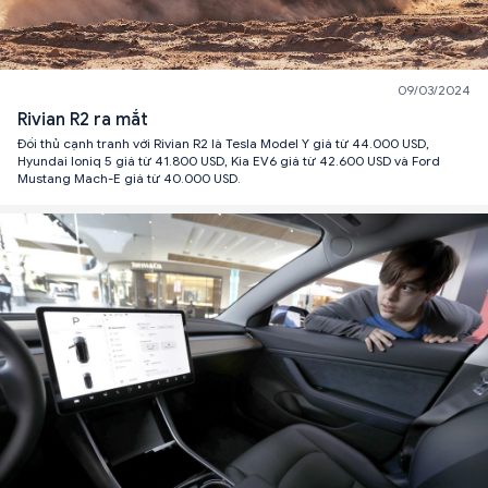
09/03/2024
Rivian R2 ra mắt
Đối thủ cạnh tranh với Rivian R2 là Tesla Model Y giá từ 44.000 USD,
Hyundai Ioniq 5 giá từ 41.800 USD, Kia EV6 giá từ 42.600 USD và Ford
Mustang Mach-E giá từ 40.000 USD.