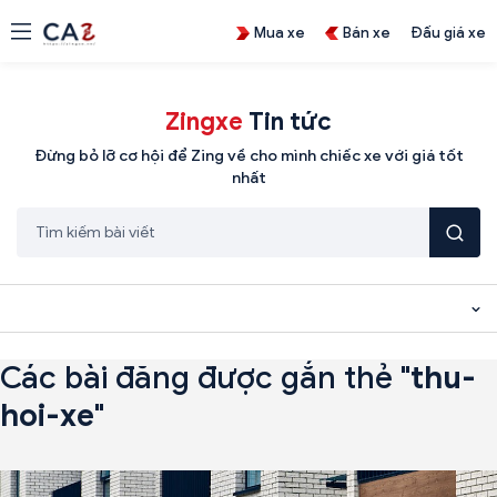
Mua xe
Bán xe
Đấu giá xe
Zingxe
Tin tức
Đừng bỏ lỡ cơ hội để Zing về cho mình chiếc xe với giá tốt
nhất
Các bài đăng được gắn thẻ "
thu-
hoi-xe
"