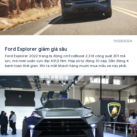
11/03/2024
Ford Explorer giảm giá sâu
Ford Explorer 2022 trang bị động cơ EcoBoost 2,3 lít công suất 301 mã
lực, mô men xoắn cực đại 431,5 Nm. Hộp số tự động 10 cấp. Dẫn động 4
bánh toàn thời gian. Khi ra mắt khách hàng muốn mua mẫu xe này phải
“kèm lạc” từ chục triệu đồng.