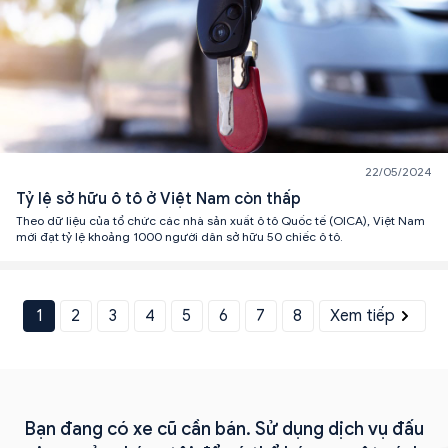
22/05/2024
Tỷ lệ sở hữu ô tô ở Việt Nam còn thấp
Theo dữ liệu của tổ chức các nhà sản xuất ô tô Quốc tế (OICA), Việt Nam
mới đạt tỷ lệ khoảng 1000 người dân sở hữu 50 chiếc ô tô.
1
2
3
4
5
6
7
8
Xem tiếp
Bạn đang có xe cũ cần bán. Sử dụng dịch vụ đấu