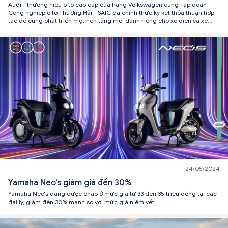
Audi - thương hiệu ô tô cao cấp của hãng Volkswagen cùng Tập đoàn
Công nghiệp ô tô Thượng Hải - SAIC đã chính thức ký kết thỏa thuận hợp
tác để cùng phát triển một nền tảng mới dành riêng cho xe điện và xe
thông minh tại Trung Quốc.
24/05/2024
Yamaha Neo's giảm giá đến 30%
Yamaha Neo's đang được chào ở mức giá từ 33 đến 35 triệu đồng tại các
đại lý, giảm đến 30% mạnh so với mức giá niêm yết.