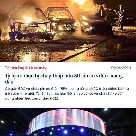
Thị trường ô tô xe máy
07/06/2024
Tỷ lệ xe điện bị cháy thấp hơn 80 lần so với xe xăng,
dầu
Có gần 500 vụ cháy pin xe điện (BEV) trong tổng số 20 triệu chiếc bán ra
trên toàn thế giới. Tỷ lệ này thấp hơn 80 lần so với số vụ cháy từ xe sử
dụng nhiên liệu xăng, dầu (ICE).