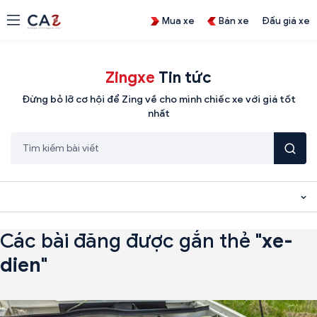
Mua xe
Bán xe
Đấu giá xe
Zingxe
Tin tức
Đừng bỏ lỡ cơ hội để Zing về cho mình chiếc xe với giá tốt
nhất
Các bài đăng được gắn thẻ "
xe-
dien
"