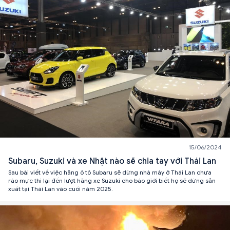
15/06/2024
Subaru, Suzuki và xe Nhật nào sẽ chia tay với Thái Lan
Sau bài viết về việc hãng ô tô Subaru sẽ dừng nhà máy ở Thái Lan chưa
ráo mực thì lại đến lượt hãng xe Suzuki cho báo giới biết họ sẽ dừng sản
xuất tại Thái Lan vào cuối năm 2025.