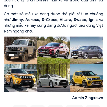
quan trọng là chi phí khi mua xe và trong quá trình sử
dụng.
Có một số mẫu xe đang được thế giới rất ưa chuộng
như
Jimny
,
Across
,
S-Cross
,
Vitara
,
Swace
,
Ignis
và
những mẫu xe này cũng đang được người tiêu dùng Việt
Nam ngóng chờ.
Admin Zingxe.vn