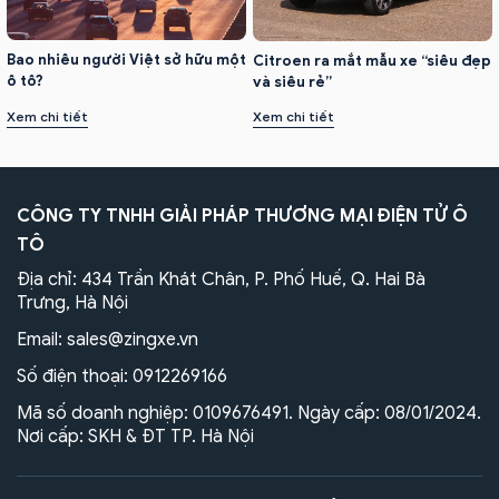
Bao nhiêu người Việt sở hữu một
Citroen ra mắt mẫu xe “siêu đẹp
ô tô?
và siêu rẻ”
Xem chi tiết
Xem chi tiết
CÔNG TY TNHH GIẢI PHÁP THƯƠNG MẠI ĐIỆN TỬ Ô
TÔ
Địa chỉ: 434 Trần Khát Chân, P. Phố Huế, Q. Hai Bà
Trưng, Hà Nội
Email:
sales@zingxe.vn
Số điện thoại:
0912269166
Mã số doanh nghiệp: 0109676491. Ngày cấp: 08/01/2024.
Nơi cấp: SKH & ĐT TP. Hà Nội