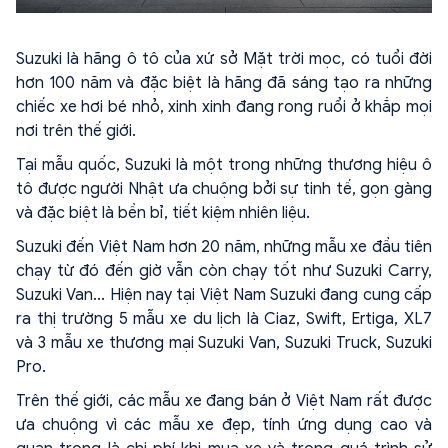
Suzuki là hãng ô tô của xứ sở Mặt trời mọc, có tuổi đời
hơn 100 năm và đặc biệt là hãng đã sáng tạo ra những
chiếc xe hơi bé nhỏ, xinh xinh đang rong ruổi ở khắp mọi
nơi trên thế giới.
Tại mẫu quốc, Suzuki là một trong những thương hiệu ô
tô được người Nhật ưa chuộng bởi sự tinh tế, gọn gàng
và đặc biệt là bền bỉ, tiết kiệm nhiên liệu.
Suzuki đến Việt Nam hơn 20 năm, những mẫu xe đầu tiên
chạy từ đó đến giờ vẫn còn chạy tốt như Suzuki Carry,
Suzuki Van... Hiện nay tại Việt Nam Suzuki đang cung cấp
ra thị trường 5 mẫu xe du lịch là Ciaz, Swift, Ertiga, XL7
và 3 mẫu xe thương mại Suzuki Van, Suzuki Truck, Suzuki
Pro.
Trên thế giới, các mẫu xe đang bán ở Việt Nam rất được
ưa chuộng vì các mẫu xe đẹp, tính ứng dụng cao và