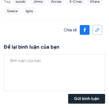
Tag
suzuki
Jimny
Across
S-Cross
Vitara
Swace
Ignis
Chia sẻ
Để lại bình luận của bạn
Gửi bình luận