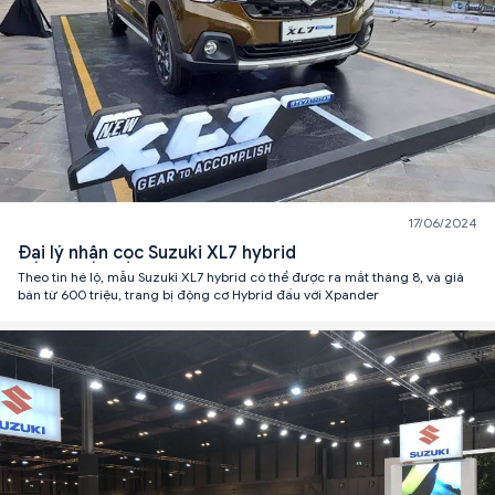
17/06/2024
Đại lý nhận cọc Suzuki XL7 hybrid
Theo tin hé lộ, mẫu Suzuki XL7 hybrid có thể được ra mắt tháng 8, và giá
bán từ 600 triệu, trang bị động cơ Hybrid đấu với Xpander