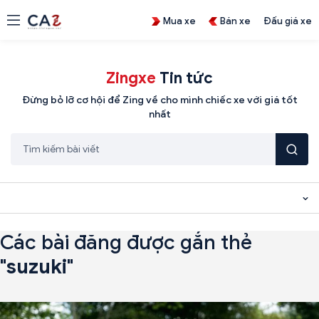
Mua xe
Bán xe
Đấu giá xe
Zingxe
Tin tức
Đừng bỏ lỡ cơ hội để Zing về cho mình chiếc xe với giá tốt
nhất
Các bài đăng được gắn thẻ
"
suzuki
"