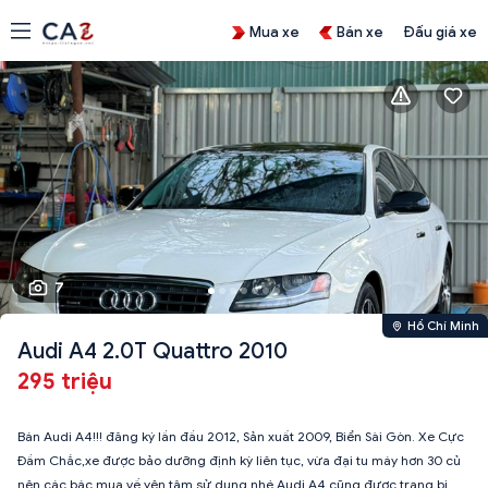
Mua xe
Bán xe
Đấu giá xe
7
Hồ Chí Minh
Audi A4 2.0T Quattro 2010
295 triệu
Bán Audi A4!!! đăng ký lần đầu 2012, Sản xuất 2009, Biển Sài Gòn. Xe Cực
Đầm Chắc,xe được bảo dưỡng định kỳ liên tục, vừa đại tu máy hơn 30 củ
nên các bác mua về yên tâm sử dụng nhé Audi A4 cũng được trang bị