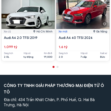
Xe cũ
Hồ Chí Minh
Xe mới
Đà Nẵng
Audi A4 2.0 TFSI 2019
Audi A4 40 TFSI 2024
1.099 tỷ
1.6 tỷ
Dung tích
Hộp số
Km đã đi
Dung tích
Hộp số
Xuất xứ
2.0L
tự động
19,000
2.0
7 cấp
Đức
CÔNG TY TNHH GIẢI PHÁP THƯƠNG MẠI ĐIỆN TỬ Ô
TÔ
Địa chỉ: 434 Trần Khát Chân, P. Phố Huế, Q. Hai Bà
Trưng, Hà Nội