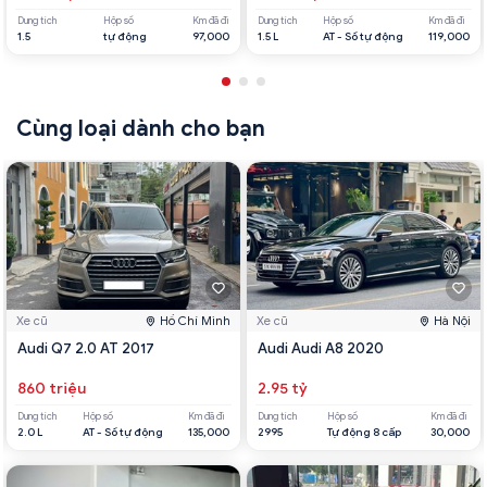
Dung tích
Hộp số
Km đã đi
Dung tích
Hộp số
Km đã đi
1.5
tự động
97,000
1.5 L
AT - Số tự động
119,000
Cùng loại dành cho bạn
Xe cũ
Hồ Chí Minh
Xe cũ
Hà Nội
Audi Q7 2.0 AT 2017
Audi Audi A8 2020
860 triệu
2.95 tỷ
Dung tích
Hộp số
Km đã đi
Dung tích
Hộp số
Km đã đi
2.0 L
AT - Số tự động
135,000
2995
Tự động 8 cấp
30,000