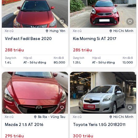
Xe cũ
Hưng Yên
Xe cũ
Hồ Chí Minh
VinFast Fadil Base 2020
Kia Morning Si AT 2017
288 triệu
285 triệu
Dung tích
Hộp số
Km đã đi
Dung tích
Hộp số
Km đã đi
1.4 L
AT - Số tự động
80,000
1.25 L
AT - Số tự động
13,000
Xe cũ
Bà Rịa - Vũng Tàu
Xe cũ
Hồ Chí Minh
Mazda 2 1.5 AT 2016
Toyota Yaris 1.5G 20182011
295 triệu
300 triệu