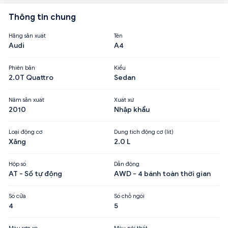
Thông tin chung
Hãng sản xuất
Tên
Audi
A4
Phiên bản
Kiểu
2.0T Quattro
Sedan
Năm sản xuất
Xuất xứ
2010
Nhập khẩu
Loại động cơ
Dung tích động cơ (lít)
Xăng
2.0 L
Hộp số
Dẫn động
AT - Số tự động
AWD - 4 bánh toàn thời gian
Số cửa
Số chỗ ngồi
4
5
Màu sơn xe
Màu nội thất