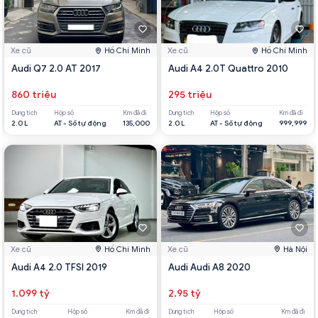
Xe cũ
Hồ Chí Minh
Xe cũ
Hồ Chí Minh
Audi Q7 2.0 AT 2017
Audi A4 2.0T Quattro 2010
860 triệu
295 triệu
Dung tích
Hộp số
Km đã đi
Dung tích
Hộp số
Km đã đi
2.0 L
AT - Số tự động
135,000
2.0 L
AT - Số tự động
999,999
Xe cũ
Hồ Chí Minh
Xe cũ
Hà Nội
Audi A4 2.0 TFSI 2019
Audi Audi A8 2020
1.099 tỷ
2.95 tỷ
Dung tích
Hộp số
Km đã đi
Dung tích
Hộp số
Km đã đi