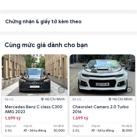
Chứng nhận & giấy tờ kèm theo
Cùng mức giá dành cho bạn
Xe cũ
Hồ Chí Minh
Xe cũ
Hồ Chí Minh
Mercedes Benz C class C300
Chevrolet Camaro 2.0 Turbo
AMG 2023
2016
1.599 tỷ
1.599 tỷ
Dung tích
Hộp số
Km đã đi
Dung tích
Hộp số
Km đã đi
2.0 L
AT - Số tự động
30,000
2.0 L
AT - Số tự động
35,000