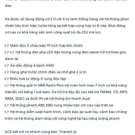
đen.
Xe được sử dụng động cơ 2.0 với 4 xy lanh thẳng hàng với hệ thống phun
nhiên liệu trực tiếp, turbo tăng áp kết hợp cùng hộp số 8 cấp. Khối động
cơ này có khả năng sản sinh công suất tối đa 252 mã lực.
👉 Mâm đúc 5 chấu kép 19 inch hợp kim nhôm
👉 👉 Hệ thống đèn pha LED đặc trưng cùng đèn xenon hỗ trợ theo góc
đánh lái
👉 Xe dẫn động 4 bánh AWD
👉 Hàng ghế trước chỉnh điện và nhớ ghế 2 vị trí
👉 Điều hoà tự động 4 vùng độc lập
👉 Hệ thống giải trí MMI Radio Plus với màn hình màu 7 inch có khả năng
hiện/ẩn chỉ bằng 1 nút bấm. Xe hỗ trợ đầy đủ các kết nối FM/AM, CD, MP3,
WMA, SDXC và AUX-IN với hệ thống âm thanh Audi
👉 Hệ thống phanh ABS, EBD cùng nhiều tiện ích cao cấp trên xe
👉 Hệ thống kiểm soát hành trình, cảnh báo áp suất lốp, cảnh báo chống
trộm và hệ thống start-stop với công nghệ tái tạo năng lượng phanh.
ACE kết nối có khách cùng bán. Thanks! 🤝