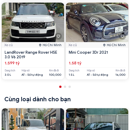
Xe cũ
Hồ Chí Minh
Xe cũ
Hồ Chí Minh
LandRover Range Rover HSE
Mini Cooper 3Dr 2021
3.0 V6 2019
1.599 tỷ
1.58 tỷ
Dung tích
Hộp số
Km đã đi
Dung tích
Hộp số
Km đã đi
3.0 L
AT - Số tự động
100,000
1.5 L
AT - Số tự động
16,000
Cùng loại dành cho bạn