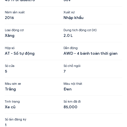
Năm sản xuất
Xuất xứ
2016
Nhập khẩu
Loại động cơ
Dung tích động cơ (lít)
Xăng
2.0 L
Hộp số
Dẫn động
AT - Số tự động
AWD - 4 bánh toàn thời gian
Số cửa
Số chỗ ngồi
5
7
Màu sơn xe
Màu nội thất
Trắng
Đen
Tình trạng
Số km đã đi
Xe cũ
85,000
Số lần đăng ký
1