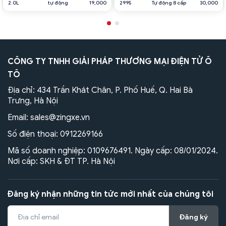
2.0L
tự động
19,000
2995
Tự động 8 cấp
30,000
CÔNG TY TNHH GIẢI PHÁP THƯƠNG MẠI ĐIỆN TỬ Ô
TÔ
Địa chỉ: 434 Trần Khát Chân, P. Phố Huế, Q. Hai Bà
Trưng, Hà Nội
Email:
sales@zingxe.vn
Số điện thoại:
0912269166
Mã số doanh nghiệp: 0109676491. Ngày cấp: 08/01/2024.
Nơi cấp: SKH & ĐT TP. Hà Nội
Đăng ký nhận những tin tức mới nhất của chúng tôi
Đăng ký