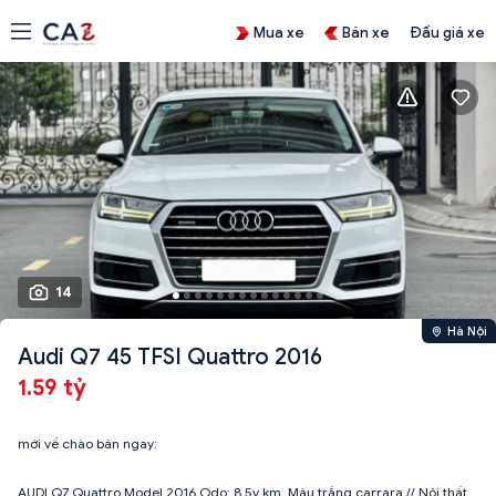
Mua xe
Bán xe
Đấu giá xe
14
Hà Nội
Audi Q7 45 TFSI Quattro 2016
1.59 tỷ
mới về chào bán ngay:
AUDI Q7 Quattro Model 2016 Odo: 8,5v km. Màu trắng carrara // Nội thất