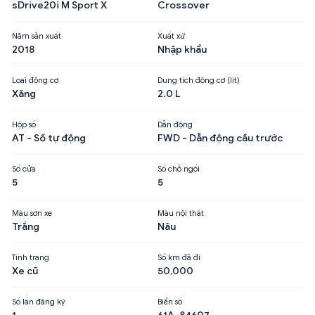
sDrive20i M Sport X
Crossover
Năm sản xuất
Xuất xứ
2018
Nhập khẩu
Loại động cơ
Dung tích động cơ (lít)
Xăng
2.0 L
Hộp số
Dẫn động
AT - Số tự động
FWD - Dẫn động cầu trước
Số cửa
Số chỗ ngồi
5
5
Màu sơn xe
Màu nội thất
Trắng
Nâu
Tình trạng
Số km đã đi
Xe cũ
50,000
Số lần đăng ký
Biển số