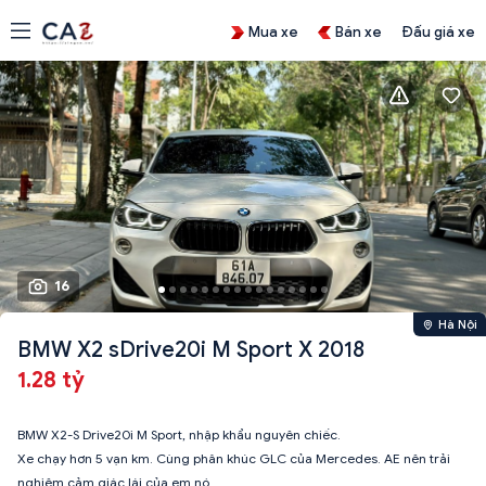
Mua xe
Bán xe
Đấu giá xe
16
Hà Nội
BMW X2 sDrive20i M Sport X 2018
1.28 tỷ
BMW X2-S Drive20i M Sport, nhập khẩu nguyên chiếc.
Xe chạy hơn 5 vạn km. Cùng phân khúc GLC của Mercedes. AE nên trải
nghiệm cảm giác lái của em nó