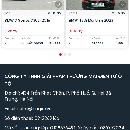
Xe cũ
Hà Nội
Xe cũ
Hà Nội
BMW 7 Series 730Li 2016
BMW 430i Mui trần 2023
1.28 tỷ
3.08 tỷ
Dung tích
Hộp số
Km đã đi
Dung tích
Hộp số
Km đã đi
2.0 L
AT - Số tự động
100,000
2.0
tự động
1,500
CÔNG TY TNHH GIẢI PHÁP THƯƠNG MẠI ĐIỆN TỬ Ô
TÔ
Địa chỉ: 434 Trần Khát Chân, P. Phố Huế, Q. Hai Bà
Trưng, Hà Nội
Email:
sales@zingxe.vn
Số điện thoại:
0912269166
Mã số doanh nghiệp: 0109676491. Ngày cấp: 08/01/2024.