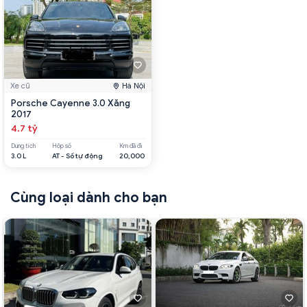
Xe cũ
Hà Nội
Porsche Cayenne 3.0 Xăng
2017
4.7 tỷ
Dung tích
Hộp số
Km đã đi
3.0 L
AT - Số tự động
20,000
Cùng loại dành cho bạn