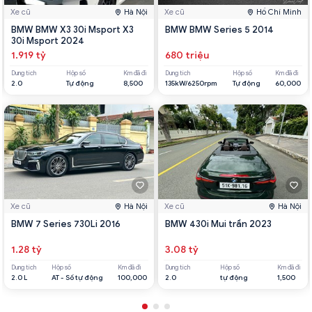
Xe cũ
Hà Nội
Xe cũ
Hồ Chí Minh
BMW BMW X3 30i Msport X3
BMW BMW Series 5 2014
30i Msport 2024
1.919 tỷ
680 triệu
Dung tích
Hộp số
Km đã đi
Dung tích
Hộp số
Km đã đi
2.0
Tự động
8,500
135kW/6250rpm
Tự động
60,000
Xe cũ
Hà Nội
Xe cũ
Hà Nội
BMW 7 Series 730Li 2016
BMW 430i Mui trần 2023
1.28 tỷ
3.08 tỷ
Dung tích
Hộp số
Km đã đi
Dung tích
Hộp số
Km đã đi
2.0 L
AT - Số tự động
100,000
2.0
tự động
1,500