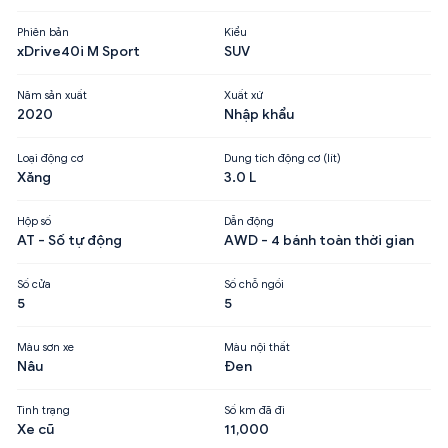
Phiên bản
Kiểu
xDrive40i M Sport
SUV
Năm sản xuất
Xuất xứ
2020
Nhập khẩu
Loại động cơ
Dung tích động cơ (lít)
Xăng
3.0 L
Hộp số
Dẫn động
AT - Số tự động
AWD - 4 bánh toàn thời gian
Số cửa
Số chỗ ngồi
5
5
Màu sơn xe
Màu nội thất
Nâu
Đen
Tình trạng
Số km đã đi
Xe cũ
11,000