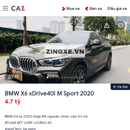
Mua xe
Bán xe
Đấu giá xe
13
Hà Nội
BMW X6 xDrive40i M Sport 2020
4.7 tỷ
BMW X6 sx 2020 nhập Mỹ nguyên chiếc odo 1v1 zin
💯CAM KẾT CHẤT LƯỢNG XE:
✍KHÔNG TAI NẠN