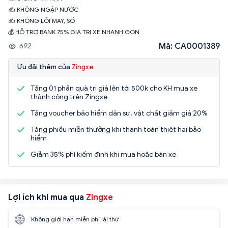
✍ KHÔNG NGẬP NƯỚC
✍ KHÔNG LỖI MÁY, SỐ
💰 HỖ TRỢ BANK 75% GIÁ TRỊ XE NHANH GỌN
Mã: CA0001389
692
Ưu đãi thêm của
Zingxe
Tặng 01 phần quà trị giá lên tới 500k cho KH mua xe
thành công trên Zingxe
Tặng voucher bảo hiểm dân sự, vật chất giảm giá 20%
Tặng phiếu miễn thưởng khi thanh toán thiệt hại bảo
hiểm
Giảm 35% phí kiểm định khi mua hoặc bán xe
Lợi ích khi mua qua
Zingxe
Không giới hạn miễn phí lái thử