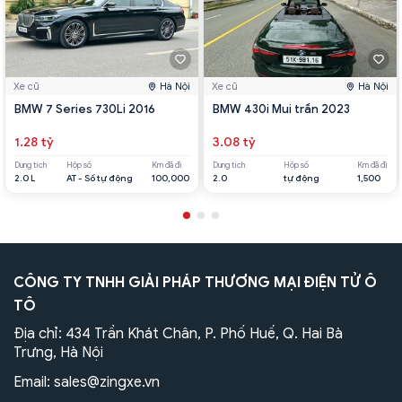
Xe cũ
Hà Nội
Xe cũ
Hà Nội
BMW 7 Series 730Li 2016
BMW 430i Mui trần 2023
1.28 tỷ
3.08 tỷ
Dung tích
Hộp số
Km đã đi
Dung tích
Hộp số
Km đã đi
2.0 L
AT - Số tự động
100,000
2.0
tự động
1,500
CÔNG TY TNHH GIẢI PHÁP THƯƠNG MẠI ĐIỆN TỬ Ô
TÔ
Địa chỉ: 434 Trần Khát Chân, P. Phố Huế, Q. Hai Bà
Trưng, Hà Nội
Email:
sales@zingxe.vn