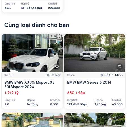
Dung tích
Hộp số
Km đã đi
4.6 L
AT - Số tự động
100,000
Cùng loại dành cho bạn
Xe cũ
Hà Nội
Xe cũ
Hồ Chí Minh
BMW BMW X3 30i Msport X3
BMW BMW Series 5 2014
30i Msport 2024
1.919 tỷ
680 triệu
Dung tích
Hộp số
Km đã đi
Dung tích
Hộp số
Km đã đi
2.0
Tự động
8,500
135kW/6250rpm
Tự động
60,000