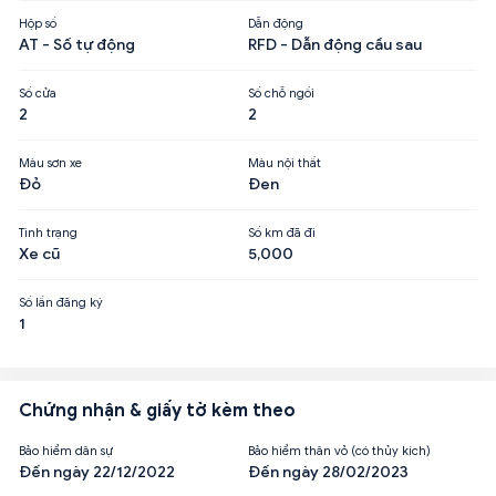
Hộp số
Dẫn động
AT - Số tự động
RFD - Dẫn động cầu sau
Số cửa
Số chỗ ngồi
2
2
Màu sơn xe
Màu nội thất
Đỏ
Đen
Tình trạng
Số km đã đi
Xe cũ
5,000
Số lần đăng ký
1
Chứng nhận & giấy tờ kèm theo
Bảo hiểm dân sự
Bảo hiểm thân vỏ (có thủy kích)
Đến ngày 22/12/2022
Đến ngày 28/02/2023