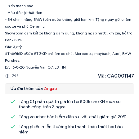
- Biển thành phố
- Màu đỏ nội thất đen
- BH chính hãng BMW toàn quốc không giới hạn km. Tặng ngay gói chăm
sóc xe và phủ Ceramic.
Showroom cam kết xe không đâm đụng, không ngập nước, km zin, hỗ trợ
Bank 80%
Giá: 3,x tỷ
#ThếGiớiXeĐức #TGXĐ chỉ làm xe chất Mercedes, maybach, Audi, BMW,
Porches.
Đ/c: 6-8-20 Nguyễn Văn Cừ, LB, HN
Mã: CA0001147
761
Ưu đãi thêm của
Zingxe
Tặng 01 phần quà trị giá lên tới 500k cho KH mua xe
thành công trên Zingxe
Tặng voucher bảo hiểm dân sự, vật chất giảm giá 20%
Tặng phiếu miễn thưởng khi thanh toán thiệt hại bảo
hiểm