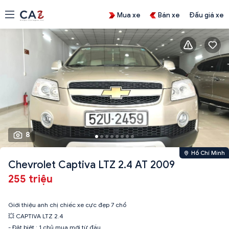
Mua xe
Bán xe
Đấu giá xe
8
Hồ Chí Minh
Chevrolet Captiva LTZ 2.4 AT 2009
255 triệu
Giới thiệu anh chị chiếc xe cực đẹp 7 chổ
💥 CAPTIVA LTZ 2.4
- Đặt biệt : 1 chủ mua mới từ đầu