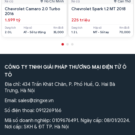
Xe cũ
Hồ Chí Minh
Xe cũ
Cần Thơ
Chevrolet Camaro 2.0 Turbo
Chevrolet Spark 1.2 MT 2018
2016
1.599 tỷ
225 triệu
Dung tích
Hộp số
Km đã đi
Dung tích
Hộp số
Km đã đi
2.0 L
AT - Số tự động
35,000
1.2 L
MT - Số tay
70,000
CÔNG TY TNHH GIẢI PHÁP THƯƠNG MẠI ĐIỆN TỬ Ô
TÔ
Địa chỉ: 434 Trần Khát Chân, P. Phố Huế, Q. Hai Bà
Trưng, Hà Nội
Email:
sales@zingxe.vn
Số điện thoại:
0912269166
Mã số doanh nghiệp: 0109676491. Ngày cấp: 08/01/2024.
Nơi cấp: SKH & ĐT TP. Hà Nội