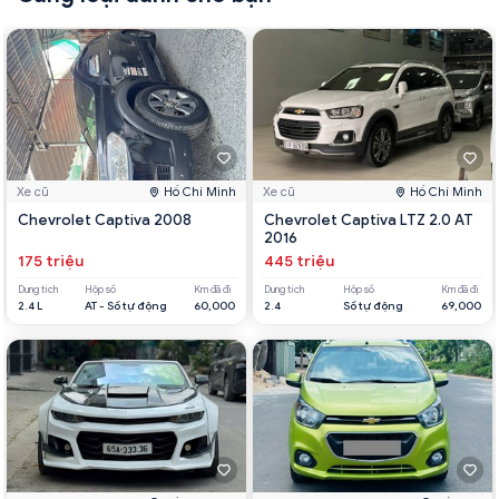
Xe cũ
Hồ Chí Minh
Xe cũ
Hồ Chí Minh
Chevrolet Captiva 2008
Chevrolet Captiva LTZ 2.0 AT
2016
175 triệu
445 triệu
Dung tích
Hộp số
Km đã đi
Dung tích
Hộp số
Km đã đi
2.4 L
AT - Số tự động
60,000
2.4
Số tự động
69,000