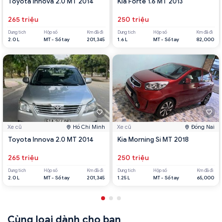
Toyota Innova 2.0 MT 2014
Kia Forte 1.6 MT 2013
265 triệu
250 triệu
Dung tích
Hộp số
Km đã đi
Dung tích
Hộp số
Km đã đi
2.0 L
MT - Số tay
201,345
1.6 L
MT - Số tay
82,000
Xe cũ
Hồ Chí Minh
Xe cũ
Đồng Nai
Toyota Innova 2.0 MT 2014
Kia Morning Si MT 2018
265 triệu
250 triệu
Dung tích
Hộp số
Km đã đi
Dung tích
Hộp số
Km đã đi
2.0 L
MT - Số tay
201,345
1.25 L
MT - Số tay
65,000
Cùng loại dành cho bạn