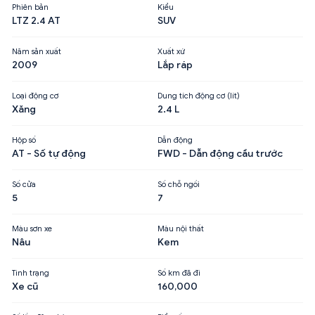
Phiên bản
Kiểu
LTZ 2.4 AT
SUV
Năm sản xuất
Xuất xứ
2009
Lắp ráp
Loại động cơ
Dung tích động cơ (lít)
Xăng
2.4 L
Hộp số
Dẫn động
AT - Số tự động
FWD - Dẫn động cầu trước
Số cửa
Số chỗ ngồi
5
7
Màu sơn xe
Màu nội thất
Nâu
Kem
Tình trạng
Số km đã đi
Xe cũ
160,000