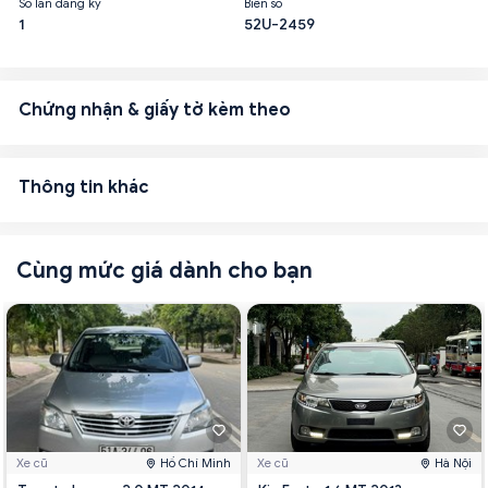
Số lần đăng ký
Biển số
1
52U-2459
Chứng nhận & giấy tờ kèm theo
Thông tin khác
Cùng mức giá dành cho bạn
Xe cũ
Hồ Chí Minh
Xe cũ
Hà Nội