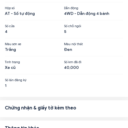
Hộp số
Dẫn động
AT - Số tự động
4WD - Dẫn động 4 bánh
Số cửa
Số chỗ ngồi
4
5
Màu sơn xe
Màu nội thất
Trắng
Đen
Tình trạng
Số km đã đi
Xe cũ
40,000
Số lần đăng ký
1
Chứng nhận & giấy tờ kèm theo