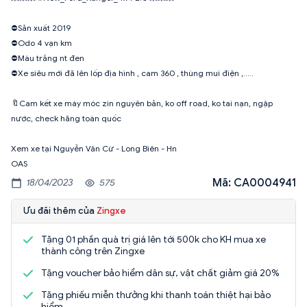
⛔️Sản xuất 2019
⛔️Odo 4 vạn km
⛔️Màu trắng nt đen
⛔️Xe siêu mới đã lên lốp địa hình , cam 360 , thùng mui điện ,…..
🔖Cam kết xe máy móc zin nguyên bản, ko off road, ko tai nạn, ngập
nước, check hãng toàn quốc
Xem xe tại Nguyễn Văn Cừ - Long Biên - Hn
OAS
Mã: CA0004941
18/04/2023
575
Ưu đãi thêm của
Zingxe
Tặng 01 phần quà trị giá lên tới 500k cho KH mua xe
thành công trên Zingxe
Tặng voucher bảo hiểm dân sự, vật chất giảm giá 20%
Tặng phiếu miễn thưởng khi thanh toán thiệt hại bảo
hiểm