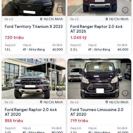
Xe cũ
Hồ Chí Minh
Xe cũ
Hồ Chí Minh
Ford Territory Titanium X 2023
Ford Ranger Raptor 2.0 4x4
AT 2025
720 triệu
1.045 tỷ
Dung tích
Hộp số
Km đã đi
Dung tích
Hộp số
Km đã đi
1.5 L
AT - Số tự động
43,000
2.0 L
AT - Số tự động
40,000
Xe cũ
Hồ Chí Minh
Xe cũ
Hồ Chí Minh
Ford Ranger Raptor 2.0 4x4
Ford Tourneo Limousine 2.0
AT 2020
AT 2020
855 triệu
719 triệu
Dung tích
Hộp số
Km đã đi
Dung tích
Hộp số
Km đã đi
2.0 L
AT - Số tự động
80,000
2.0 L
AT - Số tự động
40,000