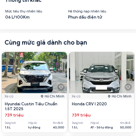
Thông tin khác
Mức tiêu thụ nhiên liệu
Hệ thống nạp nhiên liệu
06 L/100Km
Phun dầu điện tử
Cùng mức giá dành cho bạn
Xe cũ
Hồ Chí Minh
Xe cũ
Hồ Chí Minh
Hyundai Custin Tiêu Chuẩn
Honda CRV l 2020
1.5T 2025
739 triệu
739 triệu
Dung tích
Hộp số
Km đã đi
Dung tích
Hộp số
Km đã đi
1.5 L
tự động
40,000
1.5 L
AT - Số tự động
50,000