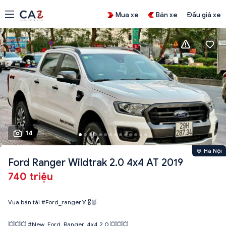
Mua xe
Bán xe
Đấu giá xe
14
Hà Nội
Ford Ranger Wildtrak 2.0 4x4 AT 2019
740 triệu
Vua bán tải #Ford_ranger🏅🎖️🥇
💥💥💥 #New_Ford_Ranger_4x4 2.0 💥💥💥