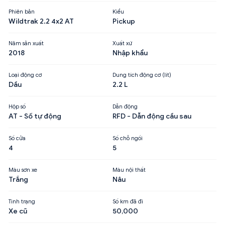
Phiên bản
Kiểu
Wildtrak 2.2 4x2 AT
Pickup
Năm sản xuất
Xuất xứ
2018
Nhập khẩu
Loại động cơ
Dung tích động cơ (lít)
Dầu
2.2 L
Hộp số
Dẫn động
AT - Số tự động
RFD - Dẫn động cầu sau
Số cửa
Số chỗ ngồi
4
5
Màu sơn xe
Màu nội thất
Trắng
Nâu
Tình trạng
Số km đã đi
Xe cũ
50,000