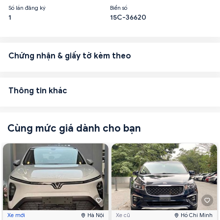
Số lần đăng ký
Biển số
1
15C-36620
Chứng nhận & giấy tờ kèm theo
Thông tin khác
Cùng mức giá dành cho bạn
Xe mới
Hà Nội
Xe cũ
Hồ Chí Minh