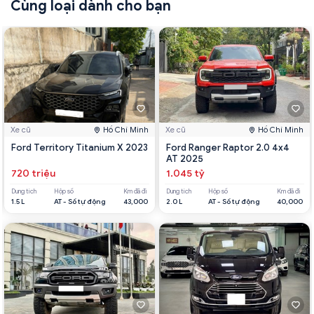
Cùng loại dành cho bạn
Xe cũ
Hồ Chí Minh
Xe cũ
Hồ Chí Minh
Ford Territory Titanium X 2023
Ford Ranger Raptor 2.0 4x4
AT 2025
720 triệu
1.045 tỷ
Dung tích
Hộp số
Km đã đi
Dung tích
Hộp số
Km đã đi
1.5 L
AT - Số tự động
43,000
2.0 L
AT - Số tự động
40,000