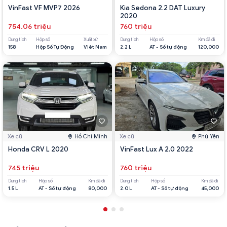
VinFast VF MVP7 2026
Kia Sedona 2.2 DAT Luxury
2020
754.06 triệu
760 triệu
Dung tích
Hộp số
Xuất xứ
Dung tích
Hộp số
Km đã đi
158
Hộp Số Tự Động
Viêt Nam
2.2 L
AT - Số tự động
120,000
Xe cũ
Hồ Chí Minh
Xe cũ
Phú Yên
Honda CRV L 2020
VinFast Lux A 2.0 2022
745 triệu
760 triệu
Dung tích
Hộp số
Km đã đi
Dung tích
Hộp số
Km đã đi
1.5 L
AT - Số tự động
80,000
2.0 L
AT - Số tự động
45,000