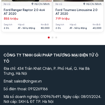
Xe cũ
Hồ Chí Minh
Xe cũ
Hồ Chí Minh
Ford Ranger Raptor 2.0 4x4
Ford Tourneo Limousine 2.0
AT 2020
AT 2020
855 triệu
719 triệu
Dung tích
Hộp số
Km đã đi
Dung tích
Hộp số
Km đã đi
2.0 L
AT - Số tự động
80,000
2.0 L
AT - Số tự động
40,000
CÔNG TY TNHH GIẢI PHÁP THƯƠNG MẠI ĐIỆN TỬ Ô
TÔ
Địa chỉ: 434 Trần Khát Chân, P. Phố Huế, Q. Hai Bà
Trưng, Hà Nội
Email:
sales@zingxe.vn
Số điện thoại:
0912269166
Mã số doanh nghiệp: 0109676491. Ngày cấp: 08/01/2024.
Nơi cấp: SKH & ĐT TP. Hà Nội